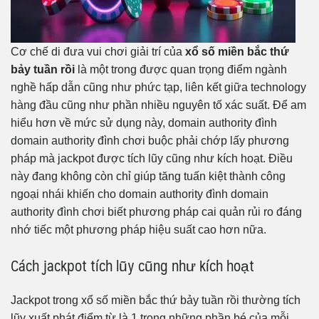
Cơ chế di đưa vui chơi giải trí của
xổ số miền bắc thứ
bảy tuần rồi
là một trong được quan trọng điểm ngành
nghề hấp dẫn cũng như phức tạp, liên kết giữa technology
hàng đầu cũng như phần nhiều nguyên tố xác suất. Để am
hiểu hơn về mức sử dụng này, domain authority đình
domain authority đình chơi buộc phải chớp lấy phương
pháp mà jackpot được tích lũy cũng như kích hoạt. Điều
này đang không còn chỉ giúp tăng tuấn kiệt thành công
ngoại nhái khiến cho domain authority đình domain
authority đình chơi biết phương pháp cai quản rủi ro đáng
nhớ tiếc một phương pháp hiệu suất cao hơn nữa.
Cách jackpot tích lũy cũng như kích hoạt
Jackpot trong xổ số miền bắc thứ bảy tuần rồi thường tích
lũy xuất phát điểm từ là 1 trong những phần bé của mỗi