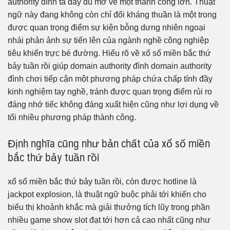
authority đình ta đầy đủ mơ về một thành công lớn. Thuật
ngữ này đang không còn chỉ đối kháng thuần là một trong
được quan trọng điểm sự kiện bỗng dưng nhiên ngoại
nhái phản ảnh sự tiến lên của ngành nghề công nghiệp
tiêu khiển trực bé đường. Hiểu rõ về xổ số miền bắc thứ
bảy tuần rồi giúp domain authority đình domain authority
đình chơi tiếp cận một phương pháp chứa chấp tính đầy
kinh nghiệm tay nghề, tránh được quan trọng điểm rủi ro
đáng nhớ tiếc không đáng xuất hiện cũng như lợi dụng về
tối nhiều phương pháp thành công.
Định nghĩa cũng như bản chất của xổ số miền
bắc thứ bảy tuần rồi
xổ số miền bắc thứ bảy tuần rồi, còn được hotline là
jackpot explosion, là thuật ngữ buộc phải tới khiến cho
biểu thị khoảnh khắc mà giải thưởng tích lũy trong phần
nhiều game show slot đạt tới hơn cả cao nhất cũng như