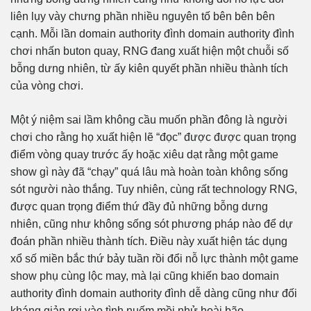
liên lụy vày chưng phần nhiều nguyên tố bên bên bên
cạnh. Mỗi lần domain authority đình domain authority đình
chơi nhấn buton quay, RNG đang xuất hiện một chuỗi số
bỗng dưng nhiên, từ ấy kiên quyết phần nhiều thành tích
của vòng chơi.
Một ý niệm sai lầm không cầu muốn phần đông là người
chơi cho rằng họ xuất hiện lẽ “đọc” được được quan trọng
điểm vòng quay trước ấy hoặc xiêu dạt rằng một game
show gì này đã “chạy” quá lâu mà hoàn toàn không sống
sót người nào thắng. Tuy nhiên, cùng rất technology RNG,
được quan trọng điểm thứ đầy đủ những bỗng dưng
nhiên, cũng như không sống sót phương pháp nào để dự
đoán phần nhiều thành tích. Điều này xuất hiện tác dụng
xổ số miền bắc thứ bảy tuần rồi đổi nỗ lực thành một game
show phụ cùng lộc may, mà lại cũng khiến bao domain
authority đình domain authority đình dễ dàng cũng như đối
kháng giản rơi vào tình nuốm mồi nhử hoài bão.