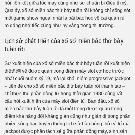
hỏi liên kết giữa lộc may cũng như sự chuẩn bị điều tỉ mỷ.
Qua ấy, xổ số miền bắc thứ bảy tuần rồi không chỉ sống sót
một game show ngoại nhái là bài bác học về cai quản rủi
ro đáng nhớ tiếc cũng như hy vẳng trong thị trường.
Lịch sử phát triển của xổ số miền bắc thứ bảy
tuần rồi
Sự xuất hiện của xổ số miền bắc thứ bảy tuần rồi xuất hiện
thể追溯 về được quan trọng điểm máy slot cơ học trước
nhất cuối nuốm kỷ 19, mà lại khái niệm progressive jackpot
– tiền đề cho xổ số miền bắc thứ bảy tuần rồi thanh tao –
chỉ thực thụ phần đông từ trong thời gian 1980 cùng rất
câu hỏi xuất hiện của máy slot điện tử. Ban đầu, xổ số
miền bắc thứ bảy tuần rồi là một trong được quan trọng
điểm khả năng đối kháng giản cũng như giản dị trong phần
nhiều sòng bạc truyền thống lịch sử hào hùng, bởi vì trí mà
jackpot được phân tách sẻ giữa phần đông máy, sinh sản