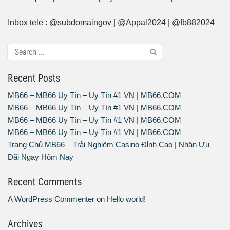
Inbox tele : @subdomaingov | @Appal2024 | @fb882024
Recent Posts
MB66 – MB66 Uy Tín – Uy Tín #1 VN | MB66.COM
MB66 – MB66 Uy Tín – Uy Tín #1 VN | MB66.COM
MB66 – MB66 Uy Tín – Uy Tín #1 VN | MB66.COM
MB66 – MB66 Uy Tín – Uy Tín #1 VN | MB66.COM
Trang Chủ MB66 – Trải Nghiệm Casino Đỉnh Cao | Nhận Ưu
Đãi Ngay Hôm Nay
Recent Comments
A WordPress Commenter
on
Hello world!
Archives