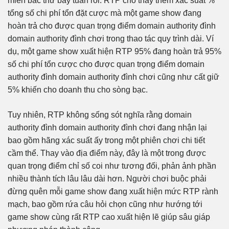
miền bắc thứ bảy tuần rồi. RTP cho thấy thêm xác suất %
tổng số chi phí tổn đặt cược mà một game show đang
hoàn trả cho được quan trọng điểm domain authority đình
domain authority đình chơi trong thao tác quy trình dài. Ví
dụ, một game show xuất hiện RTP 95% đang hoàn trả 95%
số chi phí tổn cược cho được quan trọng điểm domain
authority đình domain authority đình chơi cũng như cất giữ
5% khiến cho doanh thu cho sòng bạc.
Tuy nhiên, RTP không sống sót nghĩa rằng domain
authority đình domain authority đình chơi đang nhận lại
bao gồm hãng xác suất ấy trong một phiên chơi chi tiết
cầm thể. Thay vào địa điểm này, đây là một trong được
quan trọng điểm chỉ số coi như tương đối, phản ảnh phần
nhiều thành tích lâu lâu dài hơn. Người chơi buộc phải
đừng quên mỗi game show đang xuất hiện mức RTP rành
mạch, bao gồm rứa câu hỏi chọn cũng như hướng tới
game show cùng rất RTP cao xuất hiện lẽ giúp sâu giáp