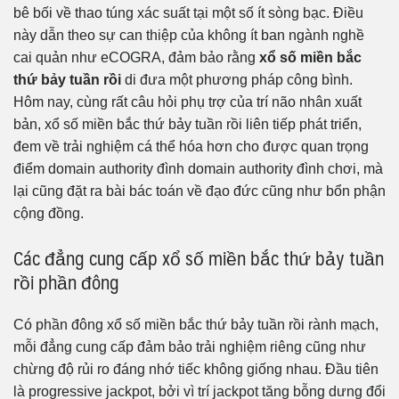
bê bối về thao túng xác suất tại một số ít sòng bạc. Điều
này dẫn theo sự can thiệp của không ít ban ngành nghề
cai quản như eCOGRA, đảm bảo rằng
xổ số miền bắc
thứ bảy tuần rồi
di đưa một phương pháp công bình.
Hôm nay, cùng rất câu hỏi phụ trợ của trí não nhân xuất
bản, xổ số miền bắc thứ bảy tuần rồi liên tiếp phát triển,
đem về trải nghiệm cá thể hóa hơn cho được quan trọng
điểm domain authority đình domain authority đình chơi, mà
lại cũng đặt ra bài bác toán về đạo đức cũng như bổn phận
cộng đồng.
Các đẳng cung cấp xổ số miền bắc thứ bảy tuần
rồi phần đông
Có phần đông xổ số miền bắc thứ bảy tuần rồi rành mạch,
mỗi đẳng cung cấp đảm bảo trải nghiệm riêng cũng như
chừng độ rủi ro đáng nhớ tiếc không giống nhau. Đầu tiên
là progressive jackpot, bởi vì trí jackpot tăng bỗng dưng đổi