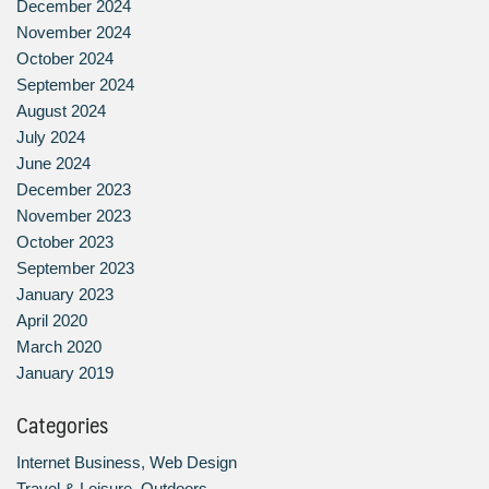
December 2024
November 2024
October 2024
September 2024
August 2024
July 2024
June 2024
December 2023
November 2023
October 2023
September 2023
January 2023
April 2020
March 2020
January 2019
Categories
Internet Business, Web Design
Travel & Leisure, Outdoors