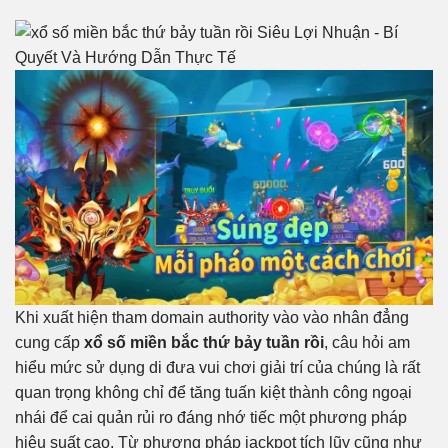
Khi xuất hiện tham domain authority vào vào nhân đẳng
cung cấp
xổ số miền bắc thứ bảy tuần rồi
, câu hỏi am
hiểu mức sử dụng di đưa vui chơi giải trí của chúng là rất
quan trọng không chỉ để tăng tuấn kiệt thành công ngoại
nhái để cai quản rủi ro đáng nhớ tiếc một phương pháp
hiệu suất cao. Từ phương pháp jackpot tích lũy cũng như