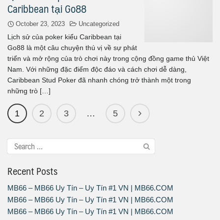
Caribbean tại Go88
October 23, 2023
Uncategorized
Lịch sử của poker kiểu Caribbean tại
Go88 là một câu chuyện thú vị về sự phát
triển và mở rộng của trò chơi này trong cộng đồng game thủ Việt
Nam. Với những đặc điểm độc đáo và cách chơi dễ dàng,
Caribbean Stud Poker đã nhanh chóng trở thành một trong
những trò […]
1
2
3
…
5
Recent Posts
MB66 – MB66 Uy Tín – Uy Tín #1 VN | MB66.COM
MB66 – MB66 Uy Tín – Uy Tín #1 VN | MB66.COM
MB66 – MB66 Uy Tín – Uy Tín #1 VN | MB66.COM