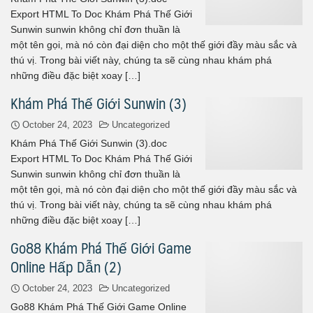
Export HTML To Doc Khám Phá Thế Giới
Sunwin sunwin không chỉ đơn thuần là
một tên gọi, mà nó còn đại diện cho một thế giới đầy màu sắc và
thú vị. Trong bài viết này, chúng ta sẽ cùng nhau khám phá
những điều đặc biệt xoay […]
Khám Phá Thế Giới Sunwin (3)
October 24, 2023
Uncategorized
Khám Phá Thế Giới Sunwin (3).doc
Export HTML To Doc Khám Phá Thế Giới
Sunwin sunwin không chỉ đơn thuần là
một tên gọi, mà nó còn đại diện cho một thế giới đầy màu sắc và
thú vị. Trong bài viết này, chúng ta sẽ cùng nhau khám phá
những điều đặc biệt xoay […]
Go88 Khám Phá Thế Giới Game
Online Hấp Dẫn (2)
October 24, 2023
Uncategorized
Go88 Khám Phá Thế Giới Game Online