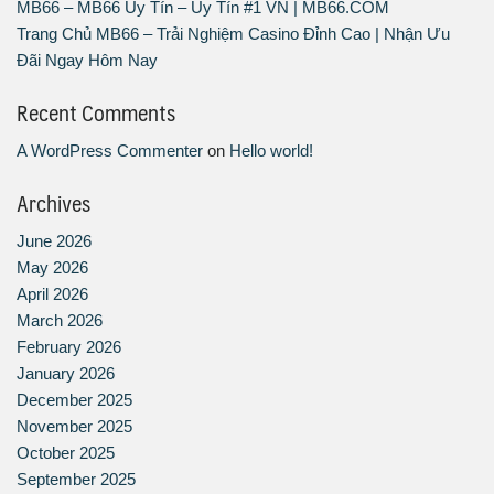
MB66 – MB66 Uy Tín – Uy Tín #1 VN | MB66.COM
Trang Chủ MB66 – Trải Nghiệm Casino Đỉnh Cao | Nhận Ưu
Đãi Ngay Hôm Nay
Recent Comments
A WordPress Commenter
on
Hello world!
Archives
June 2026
May 2026
April 2026
March 2026
February 2026
January 2026
December 2025
November 2025
October 2025
September 2025