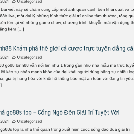
 2024
Uncategorized
e Bài viết này sẽ chăm cung cấp một ánh quan cạnh bên khái quát và t
88b live, một đại lý những hình thức giải trí online tầm thường, tổng q
còn tồn tại về những game show, chương trình khuyễn mãi vận dụng th
tặng kèm […]
nh88 Khám phá thế giới cá cược trực tuyến đẳng cấ
 2024
Uncategorized
88 go88 binh88 vẫn nổi lên như 1 trong gần như nhà mẫu mã trực tuy
 lôi kéo sự nhấn mạnh khỏe của đại khái người dùng bằng sự nhiều loạ
a, giá trị hàng hóa với khối hệ thống bảo mật an toàn với đáng tin yêu
…]
á go88s top – Cổng Ngõ Đến Giải Trí Tuyệt Vời
 2024
Uncategorized
go88s top là nhà thể quan trọng xuất hiện cuộc sống dạo đùa giải trí