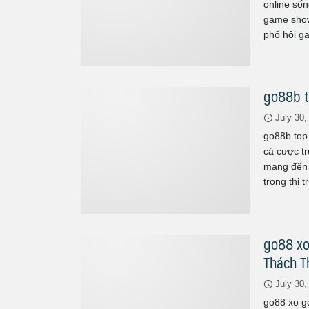
online sốn
game show
phố hội ga
go88b t
July 30,
go88b top 
cá cược t
mang đến 
trong thị 
go88 xo
Thách 
July 30,
go88 xo go