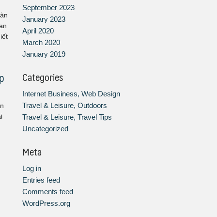
September 2023
oàn
January 2023
uan
April 2020
iết
March 2020
January 2019
Categories
p
Internet Business, Web Design
Travel & Leisure, Outdoors
ến
i
Travel & Leisure, Travel Tips
.
Uncategorized
Meta
Log in
Entries feed
Comments feed
WordPress.org