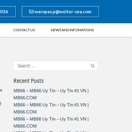
8036
waropas.p@welter-sea.com
CONTACT US
NEWS AND INFOMATIONS
Recent Posts
ột
MB66 – MB66 Uy Tín – Uy Tín #1 VN |
MB66.COM
}
MB66 – MB66 Uy Tín – Uy Tín #1 VN |
MB66.COM
MB66 – MB66 Uy Tín – Uy Tín #1 VN |
MB66.COM