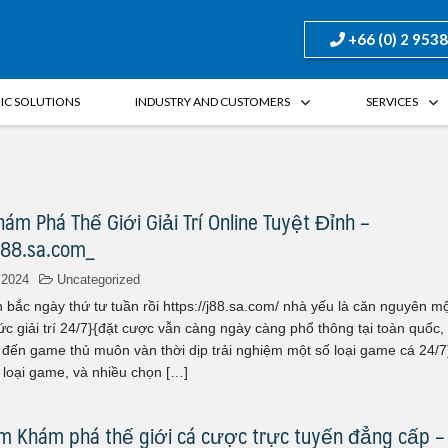
+66 (0) 2 953
FIC SOLUTIONS
INDUSTRY AND CUSTOMERS
SERVICES
hám Phá Thế Giới Giải Trí Online Tuyệt Đỉnh –
j88.sa.com_
 2024
Uncategorized
 bắc ngày thứ tư tuần rồi https://j88.sa.com/ nhà yếu là căn nguyên m
ức giải trí 24/7}{đặt cược vẫn càng ngày càng phổ thông tại toàn quốc,
đến game thủ muôn vàn thời dịp trải nghiệm một số loại game cá 24/7
 loại game, và nhiều chọn […]
 Khám phá thế giới cá cược trực tuyến đẳng cấp –