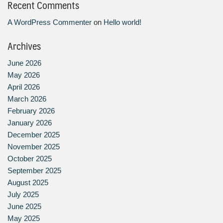
Recent Comments
A WordPress Commenter
on
Hello world!
Archives
June 2026
May 2026
April 2026
March 2026
February 2026
January 2026
December 2025
November 2025
October 2025
September 2025
August 2025
July 2025
June 2025
May 2025