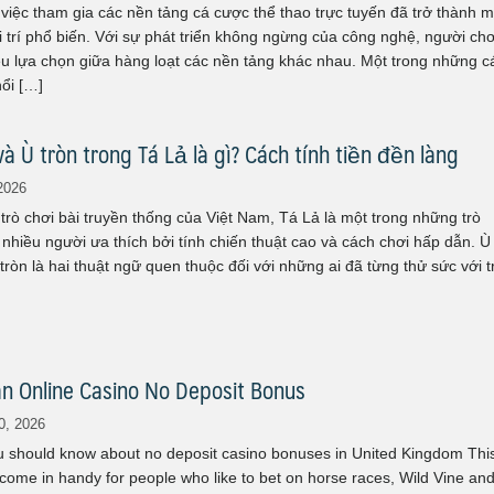
việc tham gia các nền tảng cá cược thể thao trực tuyến đã trở thành m
ải trí phổ biến. Với sự phát triển không ngừng của công nghệ, người chơ
ều lựa chọn giữa hàng loạt các nền tảng khác nhau. Một trong những c
ổi […]
à Ù tròn trong Tá Lả là gì? Cách tính tiền đền làng
 2026
trò chơi bài truyền thống của Việt Nam, Tá Lả là một trong những trò
nhiều người ưa thích bởi tính chiến thuật cao và cách chơi hấp dẫn. Ù
tròn là hai thuật ngữ quen thuộc đối với những ai đã từng thử sức với t
n Online Casino No Deposit Bonus
0, 2026
u should know about no deposit casino bonuses in United Kingdom Thi
 come in handy for people who like to bet on horse races, Wild Vine an