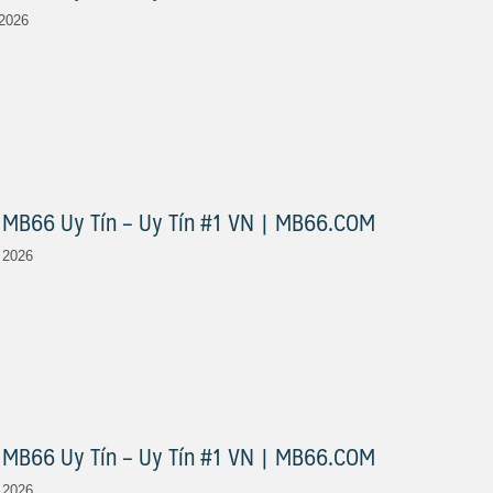
 2026
MB66 Uy Tín – Uy Tín #1 VN | MB66.COM
 2026
MB66 Uy Tín – Uy Tín #1 VN | MB66.COM
 2026