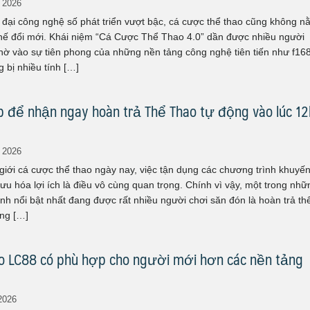
, 2026
 đại công nghệ số phát triển vượt bậc, cá cược thể thao cũng không n
thế đổi mới. Khái niệm “Cá Cược Thể Thao 4.0” dần được nhiều người
hờ vào sự tiên phong của những nền tảng công nghệ tiên tiến như f168
 bị nhiều tính […]
p để nhận ngay hoàn trả Thể Thao tự động vào lúc 12
, 2026
giới cá cược thể thao ngày nay, việc tận dụng các chương trình khuyế
 ưu hóa lợi ích là điều vô cùng quan trọng. Chính vì vậy, một trong nhữ
nh nổi bật nhất đang được rất nhiều người chơi săn đón là hoàn trả th
ộng […]
o LC88 có phù hợp cho người mới hơn các nền tảng
 2026