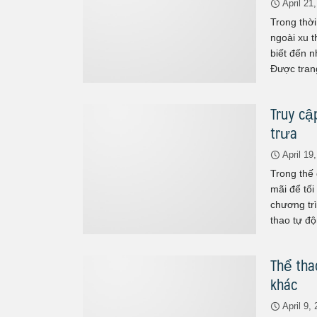
April 21
Trong thời
ngoài xu 
biết đến n
Được trang
Truy cậ
trưa
April 19
Trong thế 
mãi để tối
chương trì
thao tự đ
Thể tha
khác
April 9,