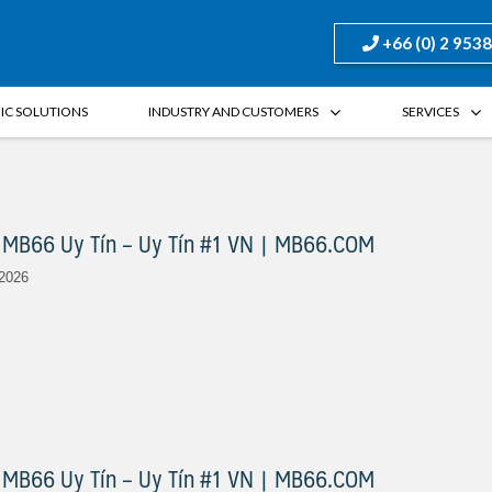
+66 (0) 2 953
FIC SOLUTIONS
INDUSTRY AND CUSTOMERS
SERVICES
MB66 Uy Tín – Uy Tín #1 VN | MB66.COM
 2026
MB66 Uy Tín – Uy Tín #1 VN | MB66.COM