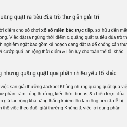
ng quật ra tiêu đùa trò thư giãn giải trí
ời điểm cho trò chơi
xổ số miền bác trực tiếp
, sở hữu đến mấ
ong. Việc đặt ra ngừng thời điểm & quăng quật ra tiêu đùa trò t
lệnh nghiêm ngặt bao gồm kế hoạch đang đặt ra để chống cản th
 cướp quá lan rộng thời điểm & liên lụy cho toàn thể tải khác
ng nhưng quăng quật qua phần nhiều yếu tố khác
 việc săn giải thưởng Jackpot Khủng nhưng quăng quật qua vi
hư phần trăm trúng thưởng, kiến thức bonus, & chiến lược đùa.
 giá lan rộng khả năng thắng khiêm tốn lan rộng hơn & dễ bị
n thể việc theo đuổi giải thưởng Khủng & việc lợi dụng phần