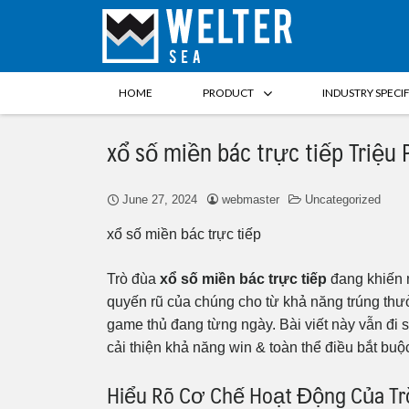
HOME
PRODUCT
INDUSTRY SPECI
xổ số miền bác trực tiếp Triệu
June 27, 2024
webmaster
Uncategorized
xổ số miền bác trực tiếp
Trò đùa
xổ số miền bác trực tiếp
đang khiến m
quyến rũ của chúng cho từ khả năng trúng thư
game thủ đang từng ngày. Bài viết này vẫn đi 
cải thiện khả năng win & toàn thể điều bắt buộc 
Hiểu Rõ Cơ Chế Hoạt Động Của Trò