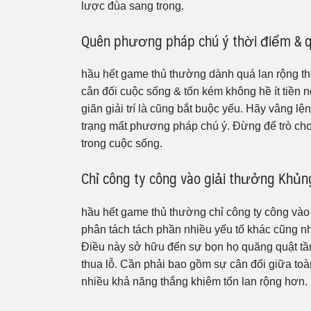
lược đùa sang trọng.
Quên phương pháp chú ý thời điểm & quă
hầu hết game thủ thường dành quá lan rộng th
cân đối cuộc sống & tốn kém không hề ít tiền n
giãn giải trí là cũng bắt buộc yếu. Hãy vâng 
trạng mất phương pháp chú ý. Đừng để trò chơi
trong cuộc sống.
Chỉ công ty công vào giải thưởng Khủ
hầu hết game thủ thường chỉ công ty công vào
phân tách tách phần nhiều yếu tố khác cũng n
Điều này sở hữu đến sự bọn họ quăng quật tầm
thua lỗ. Cần phải bao gồm sự cân đối giữa toà
nhiều khả năng thắng khiêm tốn lan rộng hơn.