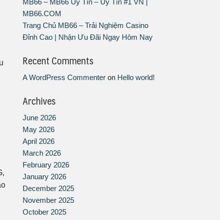
MB66 – MB66 Uy Tín – Uy Tín #1 VN |
MB66.COM
Trang Chủ MB66 – Trải Nghiệm Casino
Đỉnh Cao | Nhận Ưu Đãi Ngay Hôm Nay
Recent Comments
ấu
A WordPress Commenter
on
Hello world!
Archives
June 2026
May 2026
April 2026
March 2026
February 2026
G,
January 2026
ao
December 2025
November 2025
October 2025