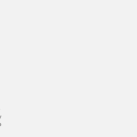
o
y
o