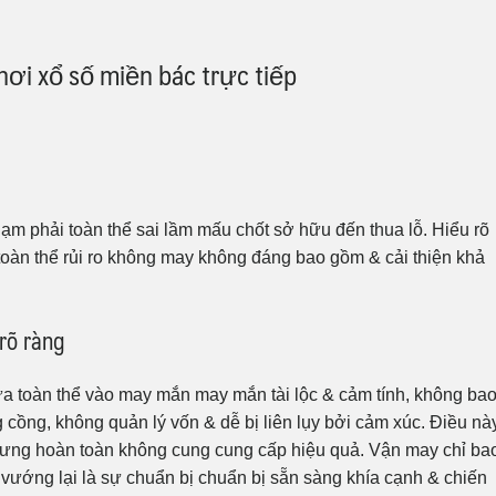
i xổ số miền bác trực tiếp
ạm phải toàn thể sai lầm mấu chốt sở hữu đến thua lỗ. Hiểu rõ
 toàn thể rủi ro không may không đáng bao gồm & cải thiện khả
rõ ràng
a toàn thể vào may mắn may mắn tài lộc & cảm tính, không ba
cồng, không quản lý vốn & dễ bị liên lụy bởi cảm xúc. Điều nà
hưng hoàn toàn không cung cung cấp hiệu quả. Vận may chỉ ba
 vướng lại là sự chuẩn bị chuẩn bị sẵn sàng khía cạnh & chiến