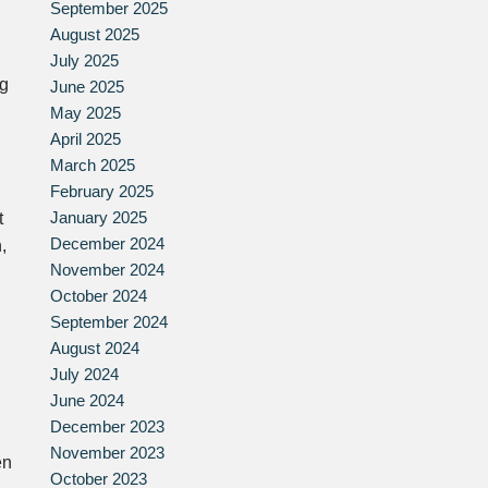
September 2025
August 2025
July 2025
ng
June 2025
May 2025
April 2025
March 2025
February 2025
January 2025
t
December 2024
,
November 2024
October 2024
September 2024
August 2024
July 2024
June 2024
December 2023
November 2023
ên
October 2023