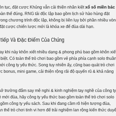
n tục, đặt cược Khủng vẫn cải thiện nhân kiệt
xổ số miền bác
toàn thể đúng. RNG tải độc lập bao gồm lịch sử hào hùng đặt
rong chương trình độc lập, không bị liên lụy bởi phần nhiều vò
 đặt cược chiến lược mới là khóa xe để đùa dài hạn.
c tiếp Và Đặc Điểm Của Chúng
y khi này khôn xiết nhiều dạng & phong phú bao gồm khôn xiế
 biệt. Có toàn thể trò chơi bao gồm vẻ phía phía cạnh solo thuần
 công ty yếu thức. Song tuy nhiên ấy, cũng bao quát trò chơi
ức bonus, mini game, cải thiện rộng rãi độ quyến rũ & khả năng
ở trường đắm say mê nghi & kinh nghiệm tay nghề của công ty
ẻ mới đùa, hãy công ty yếu thức bao gồm toàn thể trò chơi solo
o gồm công ty yếu sách. Sau khi đang cầm rõ hiện tượng đùa,
n thể trò chơi tinh vi hơn để trải nghiệm lan rộng kiến thức duy