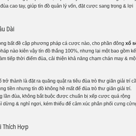
ùa cao tay, giúp tín đồ quản lý vốn, đặt cược sang trọng & lợi
âu Dài
 trong bất đề cập phương pháp cá cược nào, cho phần đông
xổ s
áp nào kiên vậy tín đồ thắng 100%, nhưng lại một bao gồm kế
làm tiếp thời điểm đùa, cải thiện khả năng chạm chán may & mộ
ở thành là đặt ra quăng quật ra tiêu đùa trò thư giãn giải trí 
 tiền nhưng tín đồ không hề mất để đùa trò thư giãn giải trí.
ng lần đùa, không bắt buộc được chuẩn bị xếp cược quá rộng
 thì dừng & nghỉ ngơi, kém thiểu để cảm xúc phân phối cưng cửn
i Thích Hợp