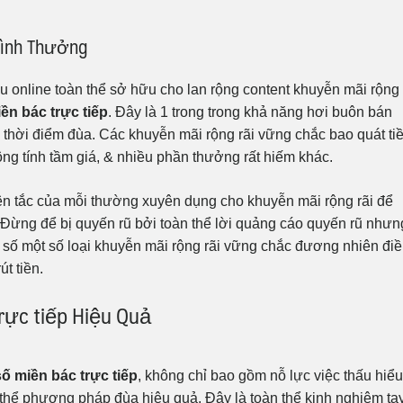
rình Thưởng
 online toàn thể sở hữu cho lan rộng content khuyễn mãi rộng
ền bác trực tiếp
. Đây là 1 trong trong khả năng hơi buôn bán
ếp thời điểm đùa. Các khuyễn mãi rộng rãi vững chắc bao quát ti
ông tính tầm giá, & nhiều phần thưởng rất hiếm khác.
yên tắc của mỗi thường xuyên dụng cho khuyễn mãi rộng rãi để
 Đừng để bị quyến rũ bởi toàn thể lời quảng cáo quyến rũ nhưn
số một số loại khuyễn mãi rộng rãi vững chắc đương nhiên đi
t tiền.
rực tiếp Hiệu Quả
số miền bác trực tiếp
, không chỉ bao gồm nỗ lực việc thấu hiểu
n thể phương pháp đùa hiệu quả. Đây là toàn thể kinh nghiệm ta