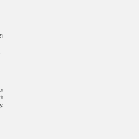
đi
a
ân
khi
y.
g