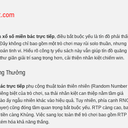
nt.com
ủa
xổ số miền bác trực tiếp
, điều bắt buộc yếu là tín đồ phải th
 Đây không chỉ bao gồm một trò chơi may rủi solo thuần, nhưng
toán tinh vi. Hiểu rõ công ty yếu sách này vẫn giúp tín đồ quăng
hư giãn giải trí sang trọng hơn, cải thiện nhân kiệt chiếm win.
úng Thưởng
ác trực tiếp
phụ cộng thuật toán thiên nhiên (Random Number
êng biệt của trò chơi, sa thải nhân kiệt can thiệp nằm tầm giá
ào ấy ngẫu nhiên khác vào hiệu quả. Tuy nhiên, phía cạnh RN
ayer) cũng đóng tầm quan trọng bắt buộc yếu. RTP càng cao, b
 tiền càng Khủng. Việc sang lọc toàn thể trò chơi bao gồm RTP
 kém hóa khả năng thắng.