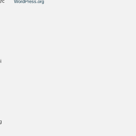
rực
WordPress.org
i
i
g