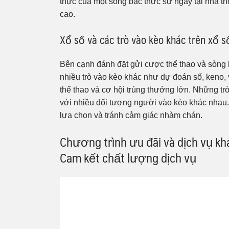
thực của một sòng bạc thực sự ngay tại nhà th
cao.
Xổ số và các trò vào kèo khác trên xổ 
Bên cạnh đánh đặt gửi cược thể thao và sòng 
nhiều trò vào kèo khác như dự đoán số, keno, 
thể thao và cơ hội trúng thưởng lớn. Những tr
với nhiều đối tượng người vào kèo khác nhau.
lựa chọn và tránh cảm giác nhàm chán.
Chương trình ưu đãi và dịch vụ kh
Cam kết chất lượng dịch vụ