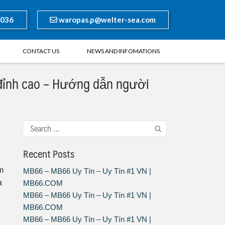
8036
waropas.p@welter-sea.com
CONTACT US
NEWS AND INFOMATIONS
 đỉnh cao – Hướng dẫn người
Recent Posts
m
MB66 – MB66 Uy Tín – Uy Tín #1 VN |
a
MB66.COM
MB66 – MB66 Uy Tín – Uy Tín #1 VN |
MB66.COM
MB66 – MB66 Uy Tín – Uy Tín #1 VN |