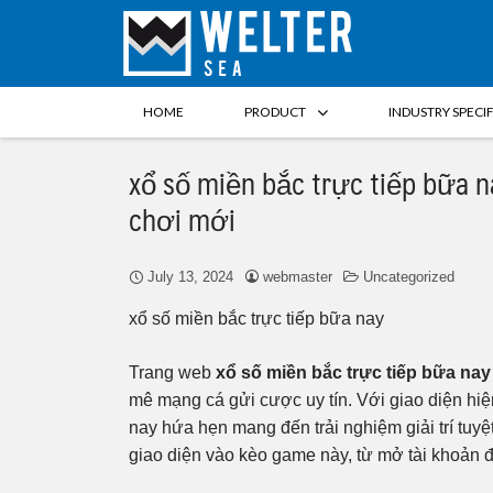
HOME
PRODUCT
INDUSTRY SPECI
xổ số miền bắc trực tiếp bữa 
chơi mới
July 13, 2024
webmaster
Uncategorized
xổ số miền bắc trực tiếp bữa nay
Trang web
xổ số miền bắc trực tiếp bữa nay
mê mạng cá gửi cược uy tín. Với giao diện hiện
nay hứa hẹn mang đến trải nghiệm giải trí tuyệ
giao diện vào kèo game này, từ mở tài khoản đ