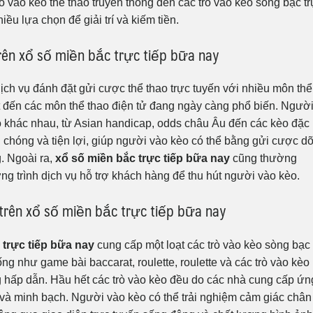
ò vào kèo thể thao truyền thống đến các trò vào kèo sòng bạc t
iều lựa chọn để giải trí và kiếm tiền.
rên xổ số miền bắc trực tiếp bữa nay
ch vụ đánh đặt gửi cược thể thao trực tuyến với nhiều môn thể
t đến các môn thể thao điện tử đang ngày càng phổ biến. Ngườ
èo khác nhau, từ Asian handicap, odds châu Âu đến các kèo đặc
h chóng và tiện lợi, giúp người vào kèo có thể bằng gửi cược dõ
. Ngoài ra,
xổ số miền bắc trực tiếp bữa nay
cũng thường
ng trình dịch vụ hỗ trợ khách hàng để thu hút người vào kèo.
 trên xổ số miền bắc trực tiếp bữa nay
 trực tiếp bữa nay
cung cấp một loạt các trò vào kèo sòng bạc
ng như game bài baccarat, roulette, roulette và các trò vào kèo
ng hấp dẫn. Hầu hết các trò vào kèo đều do các nhà cung cấp ứn
 và minh bạch. Người vào kèo có thể trải nghiệm cảm giác chân