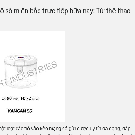
xổ số miền bắc trực tiếp bữa nay: Từ thể thao
t loạt các trò vào kèo mạng cá gửi cược uy tín đa dạng, đáp