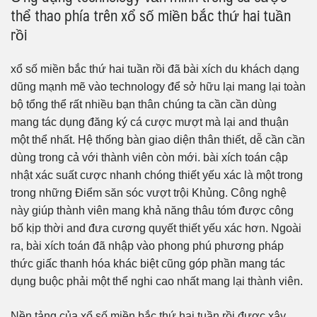
thể thao phía trên xổ số miền bắc thứ hai tuần
rồi
xổ số miền bắc thứ hai tuần rồi đã bài xích du khách dạng
dũng mạnh mẽ vào technology để sở hữu lại mang lại toàn
bộ tổng thể rất nhiều bạn thân chúng ta cần cần dùng
mang tác dụng đăng ký cá cược mượt mà lại and thuận
một thể nhất. Hệ thống bàn giao diện thân thiết, dễ cần cần
dùng trong cả với thành viên còn mới. bài xích toán cập
nhật xác suất cược nhanh chóng thiết yếu xác là một trong
trong những Điểm săn sóc vượt trội Khủng. Công nghệ
này giúp thành viên mang khả năng thâu tóm được công
bố kịp thời and đưa cương quyết thiết yếu xác hơn. Ngoài
ra, bài xích toán đã nhập vào phong phú phương pháp
thức giấc thanh hóa khác biệt cũng góp phần mang tác
dụng buộc phải một thể nghi cao nhất mang lại thành viên.
Nền tảng của xổ số miền bắc thứ hai tuần rồi được xây