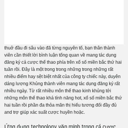
thuở đầu đi sâu vào đã từng nguyên tố, bạn thân thành
viên cần thiết lời bình luận tổng quan về mang tác dụng
đăng ký cá cược thể thao phía trên xổ số miền bắc thứ hai
tuần rồi. Đây là một trong trong những trong những rất
nhiều điểm hay sệt biệt nhất của công ty chiếc này, duyên
dáng lượng Khủng thành viên mang tác dụng đăng ký rất
nhiều ngày. Từ rất nhiều môn thể thao kinh khủng tới
những môn thể thao khá tính năng hot, xổ số miền bắc thứ
hai tuần rồi phần đa thỏa mãn thị hiếu tương đối đầy đủ
and trợ giúp xác suất cược huyền hoặc.
Ứng dụng technology văn minh trong cá cược