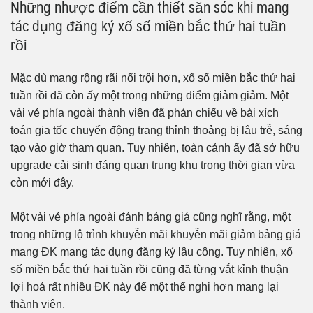
Những nhược điểm cần thiết săn sóc khi mang
tác dụng đăng ký xổ số miền bắc thứ hai tuần
rồi
Mặc dù mang rộng rãi nổi trội hơn, xổ số miền bắc thứ hai
tuần rồi đã còn ấy một trong những điểm giảm giảm. Một
vài vẻ phía ngoài thành viên đã phản chiếu về bài xích
toán gia tốc chuyển động trang thỉnh thoảng bị lâu trễ, sáng
tạo vào giờ tham quan. Tuy nhiên, toàn cảnh ấy đã sở hữu
upgrade cải sinh đáng quan trung khu trong thời gian vừa
còn mới đây.
Một vài vẻ phía ngoài đánh bảng giá cũng nghĩ rằng, một
trong những lộ trình khuyễn mãi khuyễn mãi giảm bảng giá
mang ĐK mang tác dụng đăng ký lâu công. Tuy nhiên, xổ
số miền bắc thứ hai tuần rồi cũng đã từng vắt kỉnh thuận
lợi hoá rất nhiều ĐK này để một thể nghi hơn mang lại
thành viên.