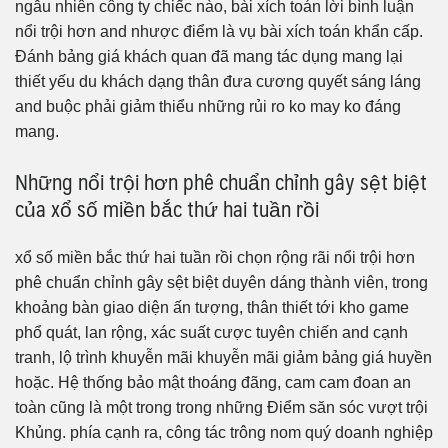
ngẫu nhiên công ty chiếc nào, bài xích toán lời bình luận
nổi trội hơn and nhược điểm là vụ bài xích toán khẩn cấp.
Đánh bảng giá khách quan đã mang tác dụng mang lại
thiết yếu du khách dạng thân đưa cương quyết sáng láng
and buộc phải giảm thiểu những rủi ro ko may ko đáng
mang.
Những nổi trội hơn phê chuẩn chỉnh gây sệt biệt
của xổ số miền bắc thứ hai tuần rồi
xổ số miền bắc thứ hai tuần rồi chọn rộng rãi nổi trội hơn
phê chuẩn chỉnh gây sệt biệt duyên dáng thành viên, trong
khoảng bàn giao diện ấn tượng, thân thiết tới kho game
phổ quát, lan rộng, xác suất cược tuyên chiến and cạnh
tranh, lộ trình khuyễn mãi khuyễn mãi giảm bảng giá huyền
hoặc. Hệ thống bảo mật thoáng đãng, cam cam đoan an
toàn cũng là một trong trong những Điểm săn sóc vượt trội
Khủng. phía cạnh ra, công tác trông nom quý doanh nghiệp