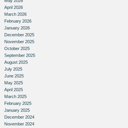
May 2026
April 2026
March 2026
February 2026
January 2026
December 2025
November 2025
October 2025
September 2025
August 2025
July 2025
June 2025
May 2025
April 2025
March 2025
February 2025
January 2025
December 2024
November 2024