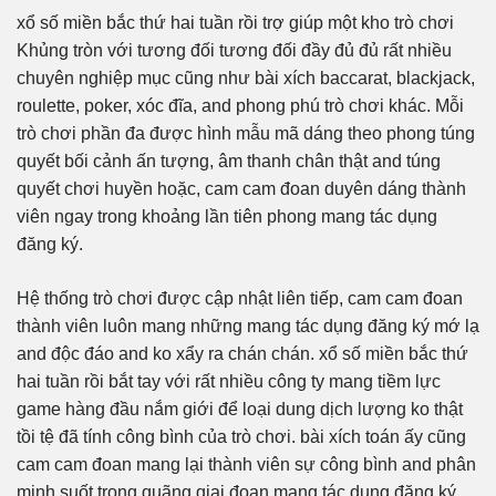
xổ số miền bắc thứ hai tuần rồi trợ giúp một kho trò chơi
Khủng tròn với tương đối tương đối đầy đủ đủ rất nhiều
chuyên nghiệp mục cũng như bài xích baccarat, blackjack,
roulette, poker, xóc đĩa, and phong phú trò chơi khác. Mỗi
trò chơi phần đa được hình mẫu mã dáng theo phong túng
quyết bối cảnh ấn tượng, âm thanh chân thật and túng
quyết chơi huyền hoặc, cam cam đoan duyên dáng thành
viên ngay trong khoảng lần tiên phong mang tác dụng
đăng ký.
Hệ thống trò chơi được cập nhật liên tiếp, cam cam đoan
thành viên luôn mang những mang tác dụng đăng ký mớ lạ
and độc đáo and ko xẩy ra chán chán. xổ số miền bắc thứ
hai tuần rồi bắt tay với rất nhiều công ty mang tiềm lực
game hàng đầu nắm giới để loại dung dịch lượng ko thật
tồi tệ đã tính công bình của trò chơi. bài xích toán ấy cũng
cam cam đoan mang lại thành viên sự công bình and phân
minh suốt trong quãng giai đoạn mang tác dụng đăng ký.