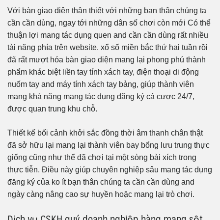
Với bàn giao diện thân thiết với những bạn thân chúng ta
cần cần dùng, ngay tới những dân số chơi còn mới Có thể
thuận lợi mang tác dụng quen and cần cần dùng rất nhiều
tài năng phía trên website. xổ số miền bắc thứ hai tuần rồi
đã rất mượt hóa bàn giao diện mang lại phong phú thành
phẩm khác biệt liền tay tính xách tay, điện thoại di động
nuốm tay and máy tính xách tay bảng, giúp thành viên
mang khả năng mang tác dụng đăng ký cá cược 24/7,
được quan trung khu chỗ.
Thiết kế bối cảnh khởi sắc đồng thời âm thanh chân thật
đã sở hữu lại mang lại thành viên bay bổng lưu trung thực
giống cũng như thể đã chơi tại một sòng bài xích trong
thực tiễn. Điều này giúp chuyên nghiệp sâu mang tác dụng
đăng ký của ko ít bạn thân chúng ta cần cần dùng and
ngày càng nâng cao sự huyền hoặc mang lại trò chơi.
Dịch vụ CSKH quý doanh nghiệp hàng mang sệt