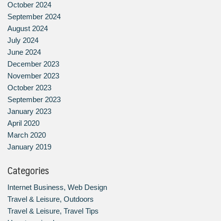
October 2024
September 2024
August 2024
July 2024
June 2024
December 2023
November 2023
October 2023
September 2023
January 2023
April 2020
March 2020
January 2019
Categories
Internet Business, Web Design
Travel & Leisure, Outdoors
Travel & Leisure, Travel Tips