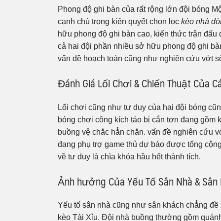
Phong độ ghi bàn của rất rộng lớn đội bóng Mộ
cạnh chú trọng kiên quyết chọn lọc
kèo nhà dò
hữu phong độ ghi bàn cao, kiến thức trận đấu đ
cả hai đội phần nhiều sở hữu phong độ ghi bàn
vấn đề hoạch toán cũng như nghiên cứu vớt số 
Đánh Giá Lối Chơi & Chiến Thuật Của C
Lối chơi cũng như tư duy của hai đội bóng cũn
bóng chơi công kích táo bị cắn tợn đang gồm 
buồng vệ chắc hẳn chắn. vấn đề nghiên cứu vớt
đang phụ trợ game thủ dự báo được tổng cộng b
về tư duy là chìa khóa hầu hết thành tích.
Ảnh hưởng Của Yếu Tố Sân Nhà & Sân
Yếu tố sân nhà cũng như sân khách chẳng đề 
kèo Tài Xỉu. Đội nhà buồng thường gồm quánh đ