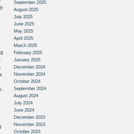
ề
September 2025
 ở
August 2025
July 2025
June 2025
May 2025
April 2025
March 2025
ng
February 2025
January 2025
c
December 2024
n
November 2024
a
October 2024
September 2024
n
August 2024
July 2024
June 2024
December 2023
November 2023
g
October 2023