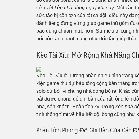
cứu vớt
kèo nhà dòng ngay khi này
. Một cầu 
sức táo bị cắn tợn của tất cả đội, điều này đa
đánh tiếng đứng vững giúp game thủ gồm được
báo đúng chuẩn mực hơn. Sự mưu trí cũng như 
nổi trội cạnh tranh cũng như đối đầu giúp thàn
Kèo Tài Xỉu: Mở Rộng Khả Năng C
Kèo Tài Xỉu là 1 trong phần nhiều hình trạng k
kiện game thủ dự báo tổng cộng bàn thắng tro
solo cử bởi vì chưng nhà dòng bỏ ra. Khác cũ
bắt được phong độ ghi bàn của rất rộng lớn độ
nhà, sân khách. Phân tích kỹ lưỡng
kèo nhà d
tinh thông tỉ mỉ về hầu hết đội bóng cũng như
Phân Tích Phong Độ Ghi Bàn Của Các Đ