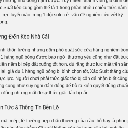
y nhưng nhà dòng nạm được. Tuy nhiên, thành viên gia đình đ
Xác Suất kèo cũng gồm thể là 1 trong phần nhiều chiêu thức nằm
trực tuyến vào trong 1 đội solo cử. vấn đề nghiên cứu vớt kỹ
rọng.
ởng Đến Kèo Nhà Cái
cạnh khôn lường nhưng gồm phổ quát sức cửa hàng nghiêm trọ
 1 hàng ngũ bóng được bao ngời thương yêu cũng như đặt trự
ên nắm bị xếp đặt xuống tốt hơn, dù rằng thực lực mặt trên sâ
lại, giả dụ 1 hàng ngũ bóng bị bình chọn tốt, Xác Suất thắng củ
c lực. Người chơi phải thức giấc táo bị cắn để nhận biết cũng
ng cũng như suy nghĩ đám đông để bỏ ra kiên quyết đúng chuẩ
đông nhưng mất đi sự thức giấc táo bị cắn.
n Tức & Thông Tin Bên Lề
g mặt mép, từ trường hợp chấn thương của cầu thủ hay là phon
hần nào đấy chẳng đề xuất không còn ấy trong câu hỏi nghiên