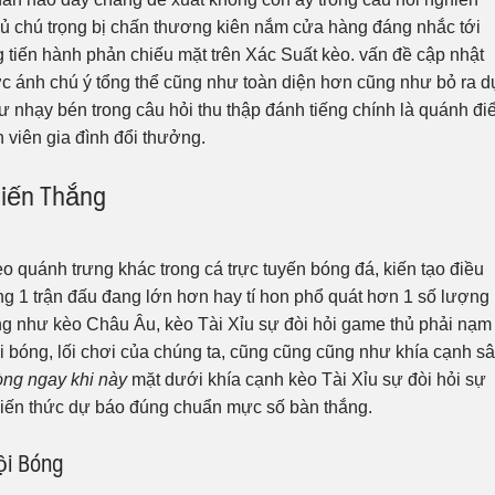
thủ chú trọng bị chấn thương kiên nắm cửa hàng đáng nhắc tới
ng tiến hành phản chiếu mặt trên Xác Suất kèo. vấn đề cập nhật
 ánh chú ý tổng thể cũng như toàn diện hơn cũng như bỏ ra d
nhạy bén trong câu hỏi thu thập đánh tiếng chính là quánh đ
h viên gia đình đổi thưởng.
hiến Thắng
èo quánh trưng khác trong cá trực tuyến bóng đá, kiến tạo điều
ng 1 trận đấu đang lớn hơn hay tí hon phổ quát hơn 1 số lượng
ng như kèo Châu Âu, kèo Tài Xỉu sự đòi hỏi game thủ phải nạm
i bóng, lối chơi của chúng ta, cũng cũng cũng như khía cạnh s
òng ngay khi này
mặt dưới khía cạnh kèo Tài Xỉu sự đòi hỏi sự
 kiến thức dự báo đúng chuẩn mực số bàn thắng.
ội Bóng