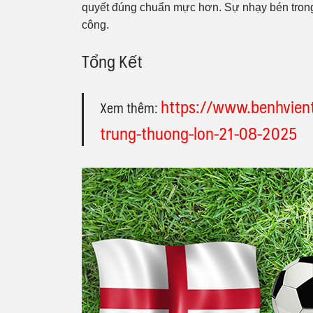
quyết đúng chuẩn mực hơn. Sự nhạy bén trong 
công.
Tổng Kết
https://www.benhvien
Xem thêm:
trung-thuong-lon-21-08-2025