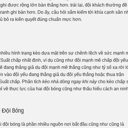
ghi được rộng lớn bàn thắng hơn. trái lại, đội khách thường đề
ranh ghi bàn hơn. Do ấy, câu hỏi sắm kiếm tới khía cạnh sân n
ủ bỏ ra kiên quyết đúng chuẩn mực hơn.
 nhiều hình trạng kèo dựa mặt trên sự chênh lệch về sức mạnh 
 Suất chấp nhất định, ví dụ cũng như đội mạnh mẽ chấp đội yếu
mẽ đang thắng giả dụ đội mạnh mẽ thắng cũng như tỷ số xa rời 
n vào đội yếu đang thắng giả dụ đội yếu thắng hoặc thua trận
 Suất chấp. Phân tích
kèo nhà dòng ngay khi này
cho kèo chấp 
mỉ về thực lực của hai đội bóng cũng như thấu hiểu cách an nin
i Đội Bóng
 đội bóng là phần nhiều nguồn nơi bắt đầu cũng như cũng là