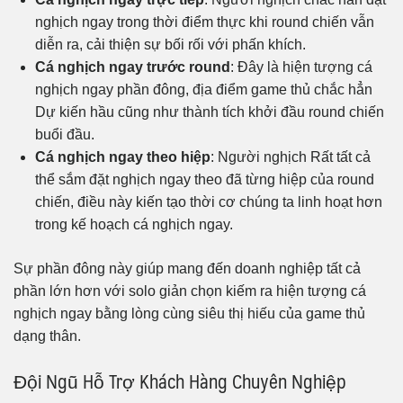
nghịch ngay trong thời điểm thực khi round chiến vẫn
diễn ra, cải thiện sự bối rối với phấn khích.
Cá nghịch ngay trước round
: Đây là hiện tượng cá
nghịch ngay phần đông, địa điểm game thủ chắc hẳn
Dự kiến hầu cũng như thành tích khởi đầu round chiến
buổi đầu.
Cá nghịch ngay theo hiệp
: Người nghịch Rất tất cả
thể sắm đặt nghịch ngay theo đã từng hiệp của round
chiến, điều này kiến tạo thời cơ chúng ta linh hoạt hơn
trong kế hoạch cá nghịch ngay.
Sự phần đông này giúp mang đến doanh nghiệp tất cả
phần lớn hơn với solo giản chọn kiếm ra hiện tượng cá
nghịch ngay bằng lòng cùng siêu thị hiếu của game thủ
dạng thân.
Đội Ngũ Hỗ Trợ Khách Hàng Chuyên Nghiệp