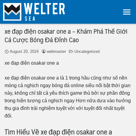
xe đạp điện osakar one a – Khám Phá Thế Giới
Cá Cược Bóng Đá Đỉnh Cao
August 20, 2024
webmaster
Uncategorized
xe đạp điện osakar one a
xe đạp điện osakar one a là 1 trong hầu cũng như số nền
móng cá nghịch ngay bóng đá online siêu nổi bật thời gian
này, không chỉ tất cả yêu thích game thủ bởi sự phần đông
trong hiện tượng cá nghịch ngay Hơn nữa dựa vào hưởng
thụ gia đình trải nghiệm tuyệt vời với tuyệt đối nhất tuyệt
đối.
Tìm Hiểu Về xe đạp điện osakar one a