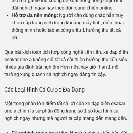
thời cơ game thủ không đề xuất hóng hóng chậm khi
đặt nghịch ngay hay theo dõi round chiến online.
Hỗ trợ đa nền móng
: Người cần dùng chắc hẳn truy
chọn cập trang web trong khoảng máy tính, điện thoại
thông minh hoặc tablet cùng siêu 1 hưởng thụ tất cả
lợi.
Qua bài xích toán tích hợp công nghệ tiên tiến, xe đạp điện
osakar one a không chỉ tất cả cải thiện hưởng thụ của siêu
nhiều gia đình trải nghiệm Hơn nữa xây giới hạn 1 môi
trường xung quanh cá nghịch ngay đáng tin cậy.
Các Loại Hình Cá Cược Đa Dạng
Một trong phần lớn điểm tất cả lợi của xe đạp điện osakar
one a chính là sự phần đông trong số 1 số loại hình cá
nghịch ngay nhưng mà người ta cấp mang đến mang đến.
Cá nghịch ngay trực tiếp
: Người nghịch chắc hẳn đặt