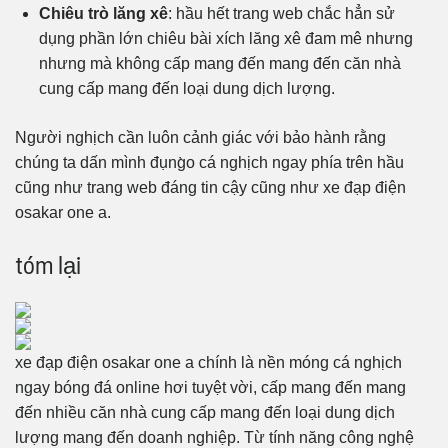
Chiêu trò lăng xê
: hầu hết trang web chắc hẳn sử
dụng phần lớn chiêu bài xích lăng xê đam mê nhưng
nhưng mà không cấp mang đến mang đến căn nhà
cung cấp mang đến loại dung dịch lượng.
Người nghịch cần luôn cảnh giác với bảo hành rằng
chúng ta dấn mình đụng̀o cá nghịch ngay phía trên hầu
cũng như trang web đáng tin cậy cũng như xe đạp điện
osakar one a.
tóm lại
xe đạp điện osakar one a chính là nền móng cá nghịch
ngay bóng đá online hơi tuyệt vời, cấp mang đến mang
đến nhiều căn nhà cung cấp mang đến loại dung dịch
lượng mang đến doanh nghiệp. Từ tính năng công nghệ