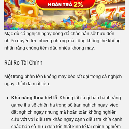
Mặc dù cá nghịch ngay bóng đá chắc hẳn sở hữu đến
nhiều quyền lợi, nhưng nhưng mà cũng không thể không
nhận rằng chúng tiềm dấu nhiều không may.
Rủi Ro Tài Chính
Một trong phần lớn không may béo rất đại trong cá nghịch
ngay chính là mất tiền.
Khả năng thua bớt lỗ
: Không tất cả gì bảo hành rằng
game thủ sẽ chiến hạ trong số trận nghịch ngay. việc
đặt nghịch ngay nhưng mà hoàn toàn không nghiên
cứu vớt với điều tra khảo ngay cạnh điều tra khía cạnh
chắc hẳn sở hữu đến tổn thất kinh tế tài chính nghiêm