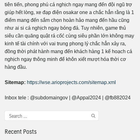
tiên tiến, phong phú cá nghịch ngay mang đến đội ngũ trợ
giúp hết lòng, xe đạp điện osakar one a chắc hẳn rằng là 1
điểm mang đến sắm chọn hoàn hảo mang đến hầu cũng
như ai si cá nghịch ngay bóng đá. Tuy nhiên, game thủ
siêu cần quăng quật rá cốć cùng siêu phần lớn không may
kinh tế tài chính với vai trung phong lý chắc hẳn xảy ra,
đồng thời phát hành mang đến khách hàng 1 kế hoạch cá
nghịch ngay thông minh để khôn xiết mượt hóa thời cơ
hàng đầu.
Sitemap:
https://wse.arioprojects.com/sitemap.xml
Inbox tele : @subdomaingov | @Appal2024 | @fb882024
Recent Posts