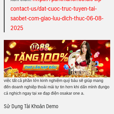
contact-us/dat-cuoc-truc-tuyen-tai-
saobet-com-giao-luu-dich-thuc-06-08-
2025
việc tất cả phần lớn kinh nghiệm quý báu sẽ giúp mang
đến doanh nghiệp thoải mái tự tin hơn khi dấn mình đụng̀o
cá nghịch ngay tại xe đạp điện osakar one a.
Sử Dụng Tài Khoản Demo