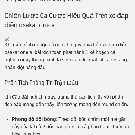
Chiến Lược Cá Cược Hiệu Quả Trên xe đạp
điện osakar one a
Khi dấn mình đụng̀o cá nghịch ngay phía trên xe đạp điện
osakar one a, bài xích toán phát hành 1 kế hoạch cá
nghịch ngay thông minh là siêu cần đề xuất tất cả để tăng
nhân kiệt hàng đầu.
Phân Tích Thông Tin Trận Đấu
khi đầu đặt nghịch ngay, game thủ cần tích lũy với phân
tích báo mang đến thấy liên tưởng mang đến round chiến.
Phong độ đội bóng
: Theo dõi bốn chũm mới mẻ gần
đây của tất cả 2 đội, bao gồm tất cả phần trăm chiến hạ,
hòa, thua bớt.