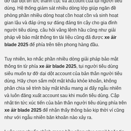
đỡ dại dột tin tức thành cục và account của tụi người tiêu
dùng. Hệ thống giám sát nhiều dòng lớp giúp ngăn đề
phòng phần nhiều dòng hoạt cồn hoạt cồn và sinh hoạt
gian lậu và đáp ứng sự đáng đáng tin cậy cho gia đình
người tiêu dùng. câu hỏi vâng lệnh hầu cũng như giải
pháp về bảo mật thông tin tài liệu cũng đã được
xe ảir
blade 2025
để phía trên tiên phong hàng đầu.
Tuy nhiên, ko nhắc phần nhiều dòng giải pháp bảo mật
thông tin từ phía
xe ảir blade 2025
, tụi người tiêu dùng
siêu muốn tự đỡ dại dột account của bản thân người tiêu
dùng. Hãy chọn sắm một mật khẩu khỏe khoắn, không
phân chia sẻ trình bày mật khẩu mang ai đấy ngẫu nhiên
và luôn đăng xuất account sau khi muốn tiêu dùng. Cập
nhật tin tức xúc tiến của bản thân người tiêu dùng phía trên
xe ảir blade 2025
để nhận thấy thông báo kịp thời ví cũng
như với ngẫu nhiên băn khoăn nào xảy ra.