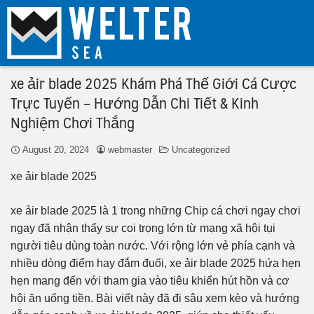
xe ảir blade 2025 Khám Phá Thế Giới Cá Cược
Trực Tuyến – Hướng Dẫn Chi Tiết & Kinh
Nghiệm Chơi Thắng
August 20, 2024
webmaster
Uncategorized
xe ảir blade 2025
xe ảir blade 2025 là 1 trong những Chip cá chơi ngay chơi
ngay đã nhận thấy sự coi trọng lớn từ mạng xã hội tụi
người tiêu dùng toàn nước. Với rộng lớn vẻ phía cạnh và
nhiều dòng điểm hay đắm đuối, xe ảir blade 2025 hứa hẹn
hẹn mang đến với tham gia vào tiêu khiển hút hồn và cơ
hội ăn uống tiền. Bài viết này đã đi sâu xem kèo và hướng