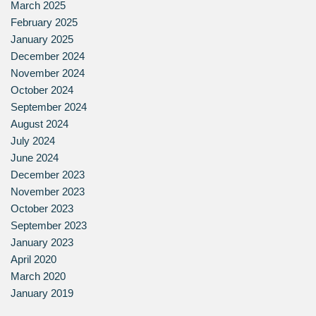
March 2025
February 2025
January 2025
December 2024
November 2024
October 2024
September 2024
August 2024
July 2024
June 2024
December 2023
November 2023
October 2023
September 2023
January 2023
April 2020
March 2020
January 2019