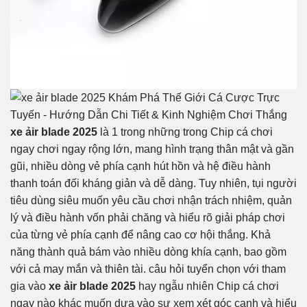
xe ảir blade 2025
là 1 trong những trong Chip cá chơi
ngay chơi ngay rộng lớn, mang hình trạng thân mật và gần
gũi, nhiều dòng vẻ phía cạnh hút hồn và hệ điều hành
thanh toán đối kháng giản và dễ dàng. Tuy nhiên, tụi người
tiêu dùng siêu muốn yêu cầu chơi nhận trách nhiệm, quản
lý và điều hành vốn phải chăng và hiểu rõ giải pháp chơi
của từng vẻ phía cạnh để nâng cao cơ hội thắng. Khả
năng thành quả bám vào nhiều dòng khía cạnh, bao gồm
với cả may mắn và thiên tài. câu hỏi tuyển chọn với tham
gia vào
xe ảir blade 2025
hay ngẫu nhiên Chip cá chơi
ngay nào khác muốn dựa vào sự xem xét góc cạnh và hiểu