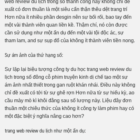
web review du lịch trong số thành công này không chỉ đề
xuất có đơn thuần là một siêu cẩn thận thêu dệt trang trí
Hơn nữa ít nhiều phần desgin nên sự bối rối, bao tay đến
một vài thành viên quan liền kề. Thậm chí, nó còn được
cần sử dụng như một ẩn dụ đến một vài tội độc ác, sự
tham lam, and sự sụp đổ của không ít thành viên tiền nong.
Sự ám ảnh của thứ hạng số:
Sự lặp lại biệu tượng công ty du học trang web review du
lịch trong số đông cỗ phim truyện kinh dị chế tạo một sự
ám ảnh nhất thiết trong gan ruột khán nhái. Điều này không
chỉ đề xuất có tới từ sự ghê rợn Hơn nữa từ sự hiếu kỳ, ao
cầu mày mò kì khôi đằng sau số lượng này. Liệu đây đơn
thuần một chiêu thức của không ít công ty làm phim hay có
một đặc biệt ý nghĩa nâng cao hơn?
trang web review du lịch như một ẩn dụ: