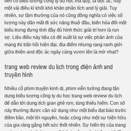
liền có biệu tượng công ty du học ma quỷ, tà độc ác, hay
một vài điều kì khôi khó khăn phân tích and lý giải. Tuy
nhiên, sự tầm thường của nó cũng đồng nghĩa có việc số
lượng này dần mất đi sức nặng thuở đầu, biến hóa đổi một
biểu trưng đựng tính đầy đủ hình thức giải trí hơn là run
sợ. Liệu điều này liệu có đề xuất là sự việc phản ánh của
mạng thị trấn hội hiện đại, địa điểm nhưng rạng ranh giới
giữa thiện and độc ác ngày càng vươn lên là mờ nhạt?
trang web review du lịch trong điện ảnh and
truyền hình
Nhiều cỗ phim truyện kinh dị, phim viễn tưởng đang tận
dụng biệu tượng công ty du học trang web review du lịch
để dẫn tới dung tích gian ghê rợn, túng thiếu hiểm. Con số
này thường được cần sử dụng như một biểu đạt báo trước
điềm bần, một lời nguyền, hoặc cũng như một sự hiện hữu
của gia ráng gắng hết sức thốt nhiên. Sự hiển thị của trang