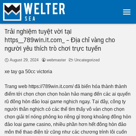
Trải nghiệm tuyệt vời tại
https__789win.it.com_ – Địa chỉ vàng cho
người yêu thích trò chơi trực tuyến
August 29, 2024
webmaster
Uncategorized
xe tay ga 50cc victoria
Trang web https://789win.it.com/ đã biến hóa thành thành
điểm tới chọn chọn chọn hoàn hảo mang đến các ai quyến
rũ đông hòn đảo loại game nghịch ngay. Tại đây, công ty
người thân nghịch có các thể tìm thấy vô vàn chọn chọn
chọn giải trí nóng phỏng ko riêng gì trong khoảng đông hòn
đảo loại game casino, nhiều phần hơn hết đông hòn đảo
môn thể thao điện tử cũng như các chương trình lôi cuốn