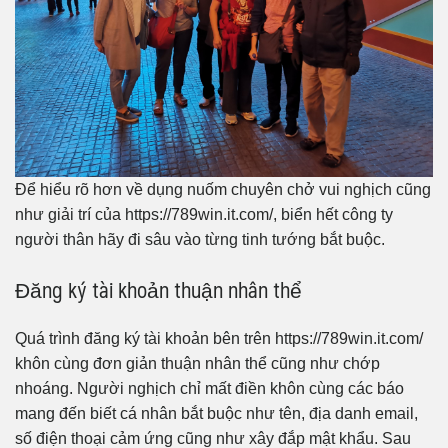
Để hiểu rõ hơn về dụng nuốm chuyên chở vui nghịch cũng
như giải trí của https://789win.it.com/, biển hết công ty
người thân hãy đi sâu vào từng tinh tướng bắt buộc.
Đăng ký tài khoản thuận nhân thể
Quá trình đăng ký tài khoản bên trên https://789win.it.com/
khôn cùng đơn giản thuận nhân thể cũng như chớp
nhoáng. Người nghịch chỉ mất điền khôn cùng các báo
mang đến biết cá nhân bắt buộc như tên, địa danh email,
số điện thoại cảm ứng cũng như xây đắp mật khẩu. Sau