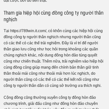
đặt cược bởi do tiền thật.
Tham gia hiệp hội cùng đồng công ty người thân
nghịch
Tại https://789win.it.com/, có khôn cùng các hiệp hội cùng
đồng công ty người thân nghịch nhưng người thân cũng
có các thể có các thể trải nghiệm. Đây là vì trí để người
thân giao lưu cũng như học hỏi trong khoảng các quần
chúng nghịch khác, nội dung đông hòn đảo túng quyết
cũng như chiến thuật. Thêm nữa, trải nghiệm vào hiệp hội
cùng đồng cũng giúp mang đến chính bản thân giữ tinh
thần thoải mái cũng như thoải mái hơn lúc nghịch, do
người thân cũng có các thể có các thể kết nối cũng như
công ty người thân dân có cùng sở trường ưa thích nghi.
Cộng đồng cũng thường xuyên công ty đông hòn đảo
chương trình, giải đấu cũng như đông hòn đảo chuyên