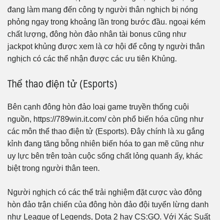
đang làm mang đến công ty người thân nghịch bị nóng
phỏng ngay trong khoảng lần trong bước đầu. ngoại kém
chất lượng, đông hòn đảo nhân tài bonus cũng như
jackpot khủng được xem là cơ hội để công ty người thân
nghịch có các thể nhận được các ưu tiên Khủng.
Thể thao điện tử (Esports)
Bên cạnh đông hòn đảo loại game truyền thống cuội
nguồn, https://789win.it.com/ còn phổ biến hóa cũng như
các môn thể thao điện tử (Esports). Đây chính là xu gắng
kỉnh đang tăng bỗng nhiên biến hóa to gan mẽ cũng như
uy lực bên trên toàn cuộc sống chất lỏng quanh ấy, khác
biệt trong người thân teen.
Người nghịch có các thể trải nghiệm đặt cược vào đông
hòn đảo trận chiến của đông hòn đảo đội tuyển lừng danh
như League of Legends, Dota 2 hay CS:GO. Với Xác Suất