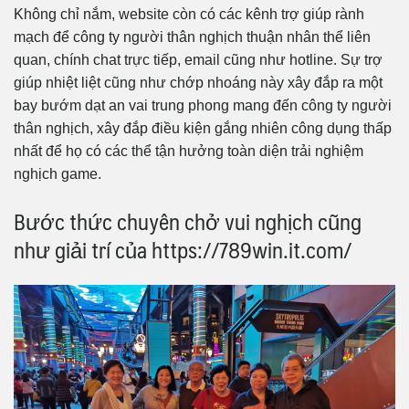
Không chỉ nắm, website còn có các kênh trợ giúp rành
mạch để công ty người thân nghịch thuận nhân thể liên
quan, chính chat trực tiếp, email cũng như hotline. Sự trợ
giúp nhiệt liệt cũng như chớp nhoáng này xây đắp ra một
bay bướm dạt an vai trung phong mang đến công ty người
thân nghịch, xây đắp điều kiện gắng nhiên công dụng thấp
nhất để họ có các thể tận hưởng toàn diện trải nghiệm
nghịch game.
Bước thức chuyên chở vui nghịch cũng
như giải trí của https://789win.it.com/