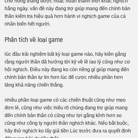
chờ hóng thắng được hoặc hoàn thành thời khắc nghịch
hằng ngày. vấn đề này đang trợ giúp mang đến chính bản
thân kiểm tra hiệu quả hơn hành vi nghịch game của cá
nhân biển hết người.
Phân tích về loại game
lúc đầu trải nghiệm bất kỳ loại game nào, hãy kiên gắng
rằng người thân đã hướng tới kỹ về lề lao lý cũng như cơ
hội nghịch. Điều này đang ko còn riêng gì giúp mang đến
chính bản thân tự tin hơn lúc để cược nhiều phần hơn
tăng khả năng chiến thắng.
nhiều phần loại game có các chiến thuật cũng như mẹo
đơn lẻ, cũng như việc hiểu rõ chúng đang trợ giúp mang
đến chính bản thân có cũng như lợi gắng kỉnh hơn so
cũng như công ty người thân nghịch khác. Nếu bắt buộc,
hãy thử nghịch ko lấy giá tiền Lúc trước đưa ra quyết định