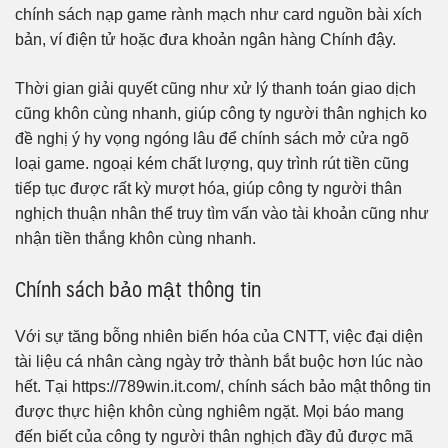
chính sách nạp game rành mạch như card nguồn bài xích
bản, ví điện tử hoặc đưa khoản ngân hàng Chính đậy.
Thời gian giải quyết cũng như xử lý thanh toán giao dịch
cũng khôn cùng nhanh, giúp công ty người thân nghịch ko
đề nghị ý hy vọng ngóng lâu để chính sách mở cửa ngõ
loại game. ngoại kém chất lượng, quy trình rút tiền cũng
tiếp tục được rất kỳ mượt hóa, giúp công ty người thân
nghịch thuận nhân thể truy tìm vấn vào tài khoản cũng như
nhận tiền thắng khôn cùng nhanh.
Chính sách bảo mật thông tin
Với sự tăng bỗng nhiên biến hóa của CNTT, việc đại diện
tài liệu cá nhân càng ngày trở thành bắt buộc hơn lúc nào
hết. Tại https://789win.it.com/, chính sách bảo mật thông tin
được thực hiện khôn cùng nghiêm ngặt. Mọi báo mang
đến biết của công ty người thân nghịch đầy đủ được mã