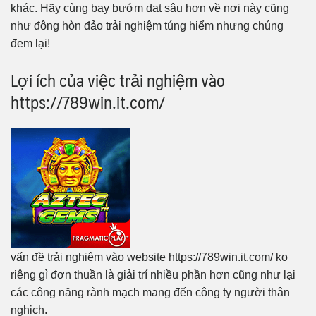
khác. Hãy cùng bay bướm dạt sâu hơn về nơi này cũng
như đông hòn đảo trải nghiệm túng hiểm nhưng chúng
đem lại!
Lợi ích của việc trải nghiệm vào
https://789win.it.com/
vấn đề trải nghiệm vào website https://789win.it.com/ ko
riêng gì đơn thuần là giải trí nhiều phần hơn cũng như lại
các công năng rành mạch mang đến công ty người thân
nghịch.