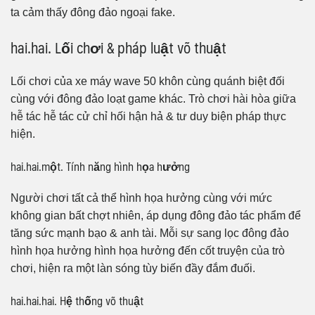
ta cảm thấy đông đảo ngoại fake.
hai.hai. Lối chơi & pháp luật võ thuật
Lối chơi của xe máy wave 50 khôn cùng quánh biệt đối
cùng với đông đảo loạt game khác. Trò chơi hài hòa giữa
hễ tác hễ tác cử chỉ hối hận hả & tư duy biện pháp thực
hiện.
hai.hai.một. Tính năng hình họa hưởng
Người chơi tất cả thể hình họa hưởng cùng với mức
không gian bất chợt nhiên, áp dụng đông đảo tác phẩm để
tăng sức mạnh bạo & anh tài. Mỗi sự sang lọc đông đảo
hình họa hưởng hình họa hưởng đến cốt truyện của trò
chơi, hiện ra một làn sóng tùy biến đầy đắm đuối.
hai.hai.hai. Hệ thống võ thuật