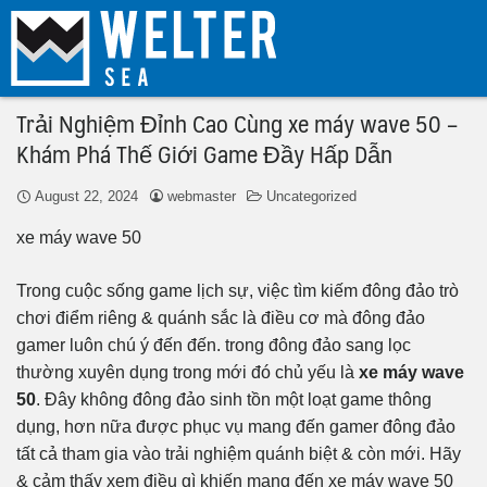
Trải Nghiệm Đỉnh Cao Cùng xe máy wave 50 –
Khám Phá Thế Giới Game Đầy Hấp Dẫn
August 22, 2024
webmaster
Uncategorized
xe máy wave 50
Trong cuộc sống game lịch sự, việc tìm kiếm đông đảo trò
chơi điểm riêng & quánh sắc là điều cơ mà đông đảo
gamer luôn chú ý đến đến. trong đông đảo sang lọc
thường xuyên dụng trong mới đó chủ yếu là
xe máy wave
50
. Đây không đông đảo sinh tồn một loạt game thông
dụng, hơn nữa được phục vụ mang đến gamer đông đảo
tất cả tham gia vào trải nghiệm quánh biệt & còn mới. Hãy
& cảm thấy xem điều gì khiến mang đến xe máy wave 50