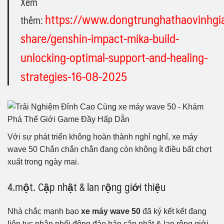
Xem
https://www.dongtrunghathaovinhgi
thêm:
share/genshin-impact-mika-build-
unlocking-optimal-support-and-healing-
strategies-16-08-2025
Với sự phát triển không hoàn thành nghỉ nghỉ, xe máy
wave 50 Chắn chắn chắn đang còn không ít điều bất chợt
xuất trong ngày mai.
4.một. Cập nhật & lan rộng giới thiệu
Nhà chắc mạnh bạo
xe máy wave 50
đã ký kết kết đang
liên tục phân phối đông đảo bản cập nhật & lan rộng giới