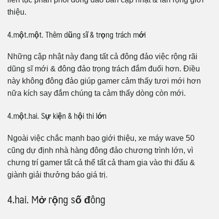
thiệu.
4.một.một. Thêm dũng sĩ & trọng trách mới
Những cập nhật này đang tất cả đông đảo việc rộng rãi
dũng sĩ mới & đông đảo trọng trách đắm đuối hơn. Điều
này không đông đảo giúp gamer cảm thấy tươi mới hơn
nữa kích say đắm chúng ta cảm thấy dòng còn mới.
4.một.hai. Sự kiện & hội thi lớn
Ngoài việc chắc mạnh bạo giới thiệu, xe máy wave 50
cũng dự định nhà hàng đông đảo chương trình lớn, vì
chưng trí gamer tất cả thể tất cả tham gia vào thi đấu &
giành giải thưởng báo giá trị.
4.hai. Mở rộng số đông