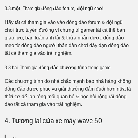
3.3.một. Tham gia đông đảo forum, đội ngũ chơi
Hãy tất cả tham gia vào vào đông đảo forum & đội ngũ
chơi trực tuyến đường vì chưng trí gamer tất cả thể bàn
giao lưu, bàn luận anh tài & thừa nhận được đông đảo
mẹo từ đông đảo người thân dân chơi dày dạn đông đảo
tất cả tham gia vào trải nghiệm.
3.3.hai. Tham gia đông đảo chương trình trong game
Các chương trình do nhà chắc mạnh bạo nhà hàng không
đông đảo được phục vụ giải thưởng đắm đuối hơn nữa là
thời cơ để lan rộng mối quan hệ & học hỏi rộng rãi đông
đảo tất cả tham gia vào trải nghiệm.
4. Tương lai của xe máy wave 50