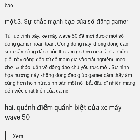
bạo.
một.3. Sự chắc mạnh bạo của số đông gamer
Từ lúc trình bày, xe máy wave 50 đã mới được một số
đông gamer hoàn toàn. Cộng đồng này không đông đảo
sinh sản đông đảo cuộc thi cam go hơn nữa là địa điểm
giải bày đông đảo tất cả tham gia vào trải nghiệm, mẹo
chơi & thảo luận về đông đảo chủ yếu trực mới. Sự hình
họa hưởng này không đông đảo giúp gamer cảm thấy ấm
cúng hơn hơn nữa sinh sản một nới bắt đầu dĩ nhiên mang
đến việc phát triển của game.
hai. quánh điểm quánh biệt của xe máy
wave 50
Xem