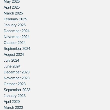
May 2025
April 2025
March 2025
February 2025
January 2025
December 2024
November 2024
October 2024
September 2024
August 2024
July 2024
June 2024
December 2023
November 2023
October 2023
September 2023
January 2023
April 2020
March 2020