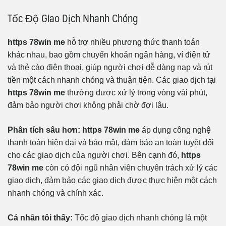
Tốc Độ Giao Dịch Nhanh Chóng
https 78win me
hỗ trợ nhiều phương thức thanh toán
khác nhau, bao gồm chuyển khoản ngân hàng, ví điện tử
và thẻ cào điện thoại, giúp người chơi dễ dàng nạp và rút
tiền một cách nhanh chóng và thuận tiện. Các giao dịch tại
https 78win me
thường được xử lý trong vòng vài phút,
đảm bảo người chơi không phải chờ đợi lâu.
Phân tích sâu hơn:
https 78win me
áp dụng công nghệ
thanh toán hiện đại và bảo mật, đảm bảo an toàn tuyệt đối
cho các giao dịch của người chơi. Bên cạnh đó,
https
78win me
còn có đội ngũ nhân viên chuyên trách xử lý các
giao dịch, đảm bảo các giao dịch được thực hiện một cách
nhanh chóng và chính xác.
Cá nhân tôi thấy:
Tốc độ giao dịch nhanh chóng là một