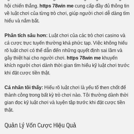
hội chiến thắng.
https 78win me
cung cấp đầy đủ thông tin
về luật chơi của từng trò chơi, giúp người chơi dễ dàng tìm
hiểu và nắm bắt.
Phân tích sâu hơn:
Luật chơi của các trò chơi casino và
cá cược trực tuyến thường khá phức tạp. Việc không hiểu
rõ luật chơi có thể dẫn đến những quyết định sai lầm và
gây thiệt hại cho người chơi.
https 78win me
khuyến
khích người chơi dành thời gian tìm hiểu kỹ luật chơi trước
khi đặt cược tiền thật.
Cá nhân tôi thấy:
Hiểu rõ luật chơi là yếu tố then chốt để
thành công trong bất kỳ trò chơi nào. Tôi thường dành thời
gian đọc kỹ luật chơi và luyện tập trước khi đặt cược tiền
thật.
Quản Lý Vốn Cược Hiệu Quả