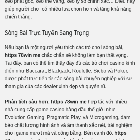
kèo phạt góc, kèo thẻ vàng, kèo tỷ số chính xác… Điều này
giúp người chơi có nhiều lựa chọn hơn và tăng khả năng
chiến thắng.
Sòng Bài Trực Tuyến Sang Trọng
Nếu bạn là một người yêu thích các trò chơi sòng bài,
https 78win me
chắc chắn sẽ không làm bạn thất vọng.
Tại đây, bạn có thể tìm thấy đầy đủ các trò chơi casino kinh
điển như Baccarat, Blackjack, Roulette, Sicbo và Poker,
được phát trực tiếp từ các sòng bài chuyên nghiệp với sự
tham gia của các dealer xinh đẹp và quyến rũ.
Phân tích sâu hơn:
https 78win me
hợp tác với nhiều
nhà cung cấp game casino hàng đầu thế giới như
Evolution Gaming, Pragmatic Play, và Microgaming, đảm
bảo chất lượng hình ảnh và âm thanh sắc nét, trải nghiệm
chơi game mượt mà và công bằng. Bên cạnh đó,
https