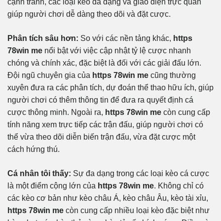
cạnh tranh, các loại kèo đa dạng và giao diện trực quan
giúp người chơi dễ dàng theo dõi và đặt cược.
Phân tích sâu hơn:
So với các nền tảng khác,
https
78win me
nổi bật với việc cập nhật tỷ lệ cược nhanh
chóng và chính xác, đặc biệt là đối với các giải đấu lớn.
Đội ngũ chuyên gia của
https 78win me
cũng thường
xuyên đưa ra các phân tích, dự đoán thể thao hữu ích, giúp
người chơi có thêm thông tin để đưa ra quyết định cá
cược thông minh. Ngoài ra,
https 78win me
còn cung cấp
tính năng xem trực tiếp các trận đấu, giúp người chơi có
thể vừa theo dõi diễn biến trận đấu, vừa đặt cược một
cách hứng thú.
Cá nhân tôi thấy:
Sự đa dạng trong các loại kèo cá cược
là một điểm cộng lớn của
https 78win me
. Không chỉ có
các kèo cơ bản như kèo châu Á, kèo châu Âu, kèo tài xỉu,
https 78win me
còn cung cấp nhiều loại kèo đặc biệt như