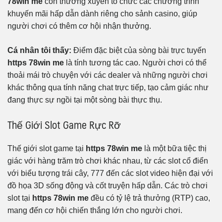
78win me
còn thường xuyên tổ chức các chương trình
khuyến mãi hấp dẫn dành riêng cho sảnh casino, giúp
người chơi có thêm cơ hội nhận thưởng.
Cá nhân tôi thấy:
Điểm đặc biệt của sòng bài trực tuyến
https 78win me
là tính tương tác cao. Người chơi có thể
thoải mái trò chuyện với các dealer và những người chơi
khác thông qua tính năng chat trực tiếp, tạo cảm giác như
đang thực sự ngồi tại một sòng bài thực thụ.
Thế Giới Slot Game Rực Rỡ
Thế giới slot game tại
https 78win me
là một bữa tiệc thị
giác với hàng trăm trò chơi khác nhau, từ các slot cổ điển
với biểu tượng trái cây, 777 đến các slot video hiện đại với
đồ họa 3D sống động và cốt truyện hấp dẫn. Các trò chơi
slot tại
https 78win me
đều có tỷ lệ trả thưởng (RTP) cao,
mang đến cơ hội chiến thắng lớn cho người chơi.