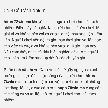
Chơi Có Trách Nhiệm
https 78win me
khuyến khích người chơi chơi có trách
nhiệm. Điều này có nghĩa là người chơi chỉ nên chơi để
giải trí và không nên coi cá cược là một phương tiện kiếm
tiền. Người chơi nên đặt ra giới hạn thời gian và tiền bạc
cho việc cá cược và không nên vượt quá giới hạn này.
Nếu cảm thấy mình có dấu hiệu nghiện cá cược, người
chơi nên tìm kiếm sự giúp đỡ từ các chuyên gia.
Phân tích sâu hơn:
Cá cược có thể gây nghiện và ảnh
hưởng tiêu cực đến cuộc sống của người chơi.
https
78win me
có trách nhiệm bảo vệ người chơi khỏi những
tác động tiêu cực của cá cược.
https 78win me
cung cấp
các công cụ và tài liệu hỗ trợ người chơi chơi có trách
nhiệm.