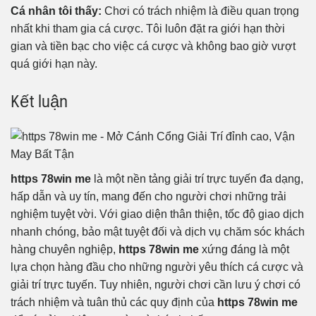
Cá nhân tôi thấy:
Chơi có trách nhiệm là điều quan trọng
nhất khi tham gia cá cược. Tôi luôn đặt ra giới hạn thời
gian và tiền bạc cho việc cá cược và không bao giờ vượt
quá giới hạn này.
Kết luận
https 78win me
là một nền tảng giải trí trực tuyến đa dạng,
hấp dẫn và uy tín, mang đến cho người chơi những trải
nghiệm tuyệt vời. Với giao diện thân thiện, tốc độ giao dịch
nhanh chóng, bảo mật tuyệt đối và dịch vụ chăm sóc khách
hàng chuyên nghiệp,
https 78win me
xứng đáng là một
lựa chọn hàng đầu cho những người yêu thích cá cược và
giải trí trực tuyến. Tuy nhiên, người chơi cần lưu ý chơi có
trách nhiệm và tuân thủ các quy định của
https 78win me