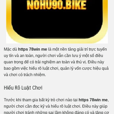
Mặc dù
https 78win me
là một nền tảng giải trí trực tuyến
uy tín và an toàn, người chơi vẫn cần lưu ý một số điều
quan trọng để có trải nghiệm an toàn và thú vị. Điều này
bao gồm việc hiểu rõ luật chơi, quản lý vốn cược hiệu quả
và chơi có trách nhiệm.
Hiểu Rõ Luật Chơi
Trước khi tham gia bất kỳ trò chơi nào tại
https 78win me
,
người chơi cần đọc kỹ và hiểu rõ luật chơi. Điều này giúp
người chơi tránh những sai lầm không đáng có và tăng cơ