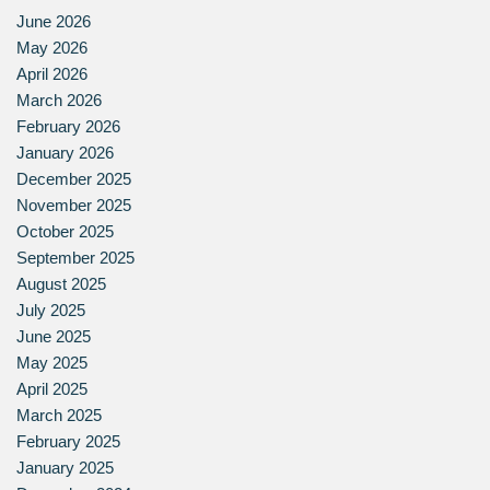
June 2026
May 2026
April 2026
March 2026
February 2026
January 2026
December 2025
November 2025
October 2025
September 2025
August 2025
July 2025
June 2025
May 2025
April 2025
March 2025
February 2025
January 2025