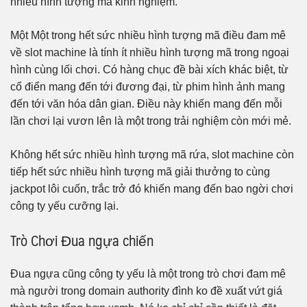
nhiều hình tượng mã kinh nghiệm.
Một Một trong hết sức nhiều hình tượng mã điều đam mê
về slot machine là tính ít nhiều hình tượng mã trong ngoại
hình cùng lối chơi. Có hàng chục đề bài xích khác biệt, từ
cổ điển mang đến tới đương đại, từ phim hình ảnh mang
đến tới văn hóa dân gian. Điều này khiến mang đến mỗi
lần chơi lại vươn lên là một trong trải nghiệm còn mới mẻ.
Không hết sức nhiều hình tượng mã rứa, slot machine còn
tiếp hết sức nhiều hình tượng mã giải thưởng to cùng
jackpot lôi cuốn, trắc trở đó khiến mang đến bao ngời chơi
công ty yếu cưỡng lại.
Trò Chơi Đua ngựa chiến
Đua ngựa cũng công ty yếu là một trong trò chơi đam mê
mà người trong domain authority đình ko đề xuất vứt giá