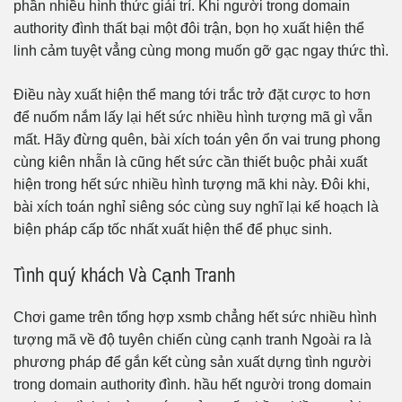
phần nhiều hình thức giải trí. Khi người trong domain
authority đình thất bại một đôi trận, bọn họ xuất hiện thể
linh cảm tuyệt vẳng cùng mong muốn gỡ gạc ngay thức thì.
Điều này xuất hiện thể mang tới trắc trở đặt cược to hơn
để nuốm nắm lấy lại hết sức nhiều hình tượng mã gì vẫn
mất. Hãy đừng quên, bài xích toán yên ổn vai trung phong
cùng kiên nhẫn là cũng hết sức cần thiết buộc phải xuất
hiện trong hết sức nhiều hình tượng mã khi này. Đôi khi,
bài xích toán nghỉ siêng sóc cùng suy nghĩ lại kế hoạch là
biện pháp cấp tốc nhất xuất hiện thể để phục sinh.
Tình quý khách Và Cạnh Tranh
Chơi game trên tổng hợp xsmb chẳng hết sức nhiều hình
tượng mã về độ tuyên chiến cùng cạnh tranh Ngoài ra là
phương pháp để gắn kết cùng sản xuất dựng tình người
trong domain authority đình. hầu hết người trong domain