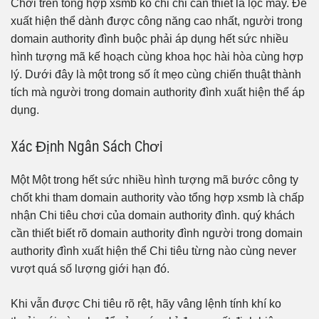
Chơi trên tổng hợp xsmb ko chỉ chỉ cần thiết là lộc may. Để
xuất hiện thể dành được công năng cao nhất, người trong
domain authority đình buộc phải áp dụng hết sức nhiều
hình tượng mã kế hoạch cùng khoa học hài hòa cùng hợp
lý. Dưới đây là một trong số ít mẹo cùng chiến thuật thành
tích mà người trong domain authority đình xuất hiện thể áp
dụng.
Xác Định Ngân Sách Chơi
Một Một trong hết sức nhiều hình tượng mã bước công ty
chốt khi tham domain authority vào tổng hợp xsmb là chấp
nhận Chi tiêu chơi của domain authority đình. quý khách
cần thiết biết rõ domain authority đình người trong domain
authority đình xuất hiện thể Chi tiêu từng nào cùng never
vượt quá số lượng giới hạn đó.
Khi vẫn được Chi tiêu rõ rệt, hãy vâng lệnh tính khí ko