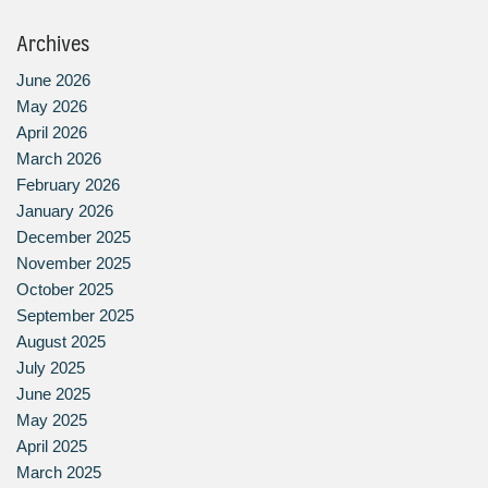
Archives
June 2026
May 2026
April 2026
March 2026
February 2026
January 2026
December 2025
November 2025
October 2025
September 2025
August 2025
July 2025
June 2025
May 2025
April 2025
March 2025