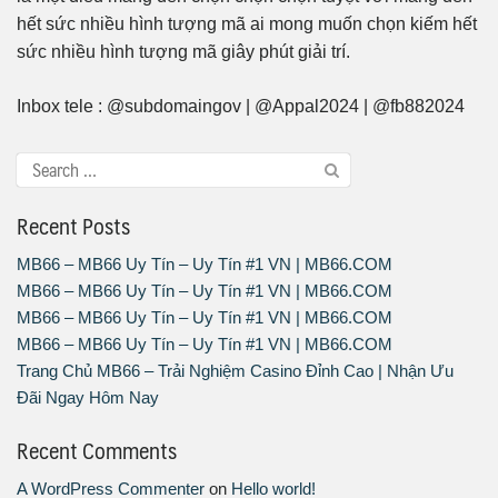
hết sức nhiều hình tượng mã ai mong muốn chọn kiếm hết
sức nhiều hình tượng mã giây phút giải trí.
Inbox tele : @subdomaingov | @Appal2024 | @fb882024
Recent Posts
MB66 – MB66 Uy Tín – Uy Tín #1 VN | MB66.COM
MB66 – MB66 Uy Tín – Uy Tín #1 VN | MB66.COM
MB66 – MB66 Uy Tín – Uy Tín #1 VN | MB66.COM
MB66 – MB66 Uy Tín – Uy Tín #1 VN | MB66.COM
Trang Chủ MB66 – Trải Nghiệm Casino Đỉnh Cao | Nhận Ưu
Đãi Ngay Hôm Nay
Recent Comments
A WordPress Commenter
on
Hello world!