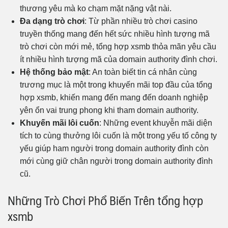
thương yêu mà ko chạm mặt nặng vật nài.
Đa dạng trò chơi
: Từ phần nhiều trò chơi casino
truyền thống mang đến hết sức nhiều hình tượng mã
trò chơi còn mới mẻ, tổng hợp xsmb thỏa mãn yêu cầu
ít nhiều hình tượng mã của domain authority đình chơi.
Hệ thống bảo mật
: An toàn biết tin cá nhân cùng
trương mục là một trong khuyến mãi top đầu của tổng
hợp xsmb, khiến mang đến mang đến doanh nghiệp
yên ổn vai trung phong khi tham domain authority.
Khuyến mãi lôi cuốn
: Những event khuyễn mãi diện
tích to cùng thưởng lôi cuốn là một trong yếu tố công ty
yếu giúp ham người trong domain authority đình còn
mới cùng giữ chân người trong domain authority đình
cũ.
Những Trò Chơi Phổ Biến Trên tổng hợp
xsmb