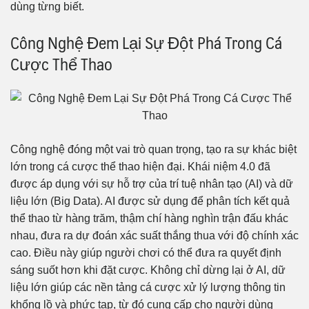
dùng từng biết.
Công Nghệ Đem Lại Sự Đột Phá Trong Cá
Cược Thể Thao
Công nghệ đóng một vai trò quan trọng, tạo ra sự khác biệt
lớn trong cá cược thể thao hiện đại. Khái niệm 4.0 đã
được áp dụng với sự hỗ trợ của trí tuệ nhân tạo (AI) và dữ
liệu lớn (Big Data). AI được sử dụng để phân tích kết quả
thể thao từ hàng trăm, thậm chí hàng nghìn trận đấu khác
nhau, đưa ra dự đoán xác suất thắng thua với độ chính xác
cao. Điều này giúp người chơi có thể đưa ra quyết định
sáng suốt hơn khi đặt cược. Không chỉ dừng lại ở AI, dữ
liệu lớn giúp các nền tảng cá cược xử lý lượng thông tin
khổng lồ và phức tạp, từ đó cung cấp cho người dùng