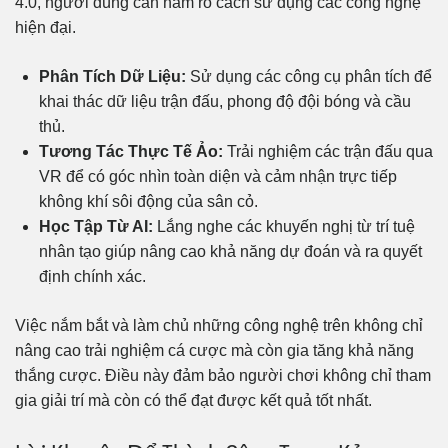
4.0, người dùng cần nắm rõ cách sử dụng các công nghệ
hiện đại.
Phân Tích Dữ Liệu:
Sử dụng các công cụ phân tích để
khai thác dữ liệu trận đấu, phong độ đội bóng và cầu
thủ.
Tương Tác Thực Tế Ảo:
Trải nghiệm các trận đấu qua
VR để có góc nhìn toàn diện và cảm nhận trực tiếp
không khí sôi động của sân cỏ.
Học Tập Từ AI:
Lắng nghe các khuyến nghị từ trí tuệ
nhân tạo giúp nâng cao khả năng dự đoán và ra quyết
định chính xác.
Việc nắm bắt và làm chủ những công nghệ trên không chỉ
nâng cao trải nghiệm cá cược mà còn gia tăng khả năng
thắng cược. Điều này đảm bảo người chơi không chỉ tham
gia giải trí mà còn có thể đạt được kết quả tốt nhất.