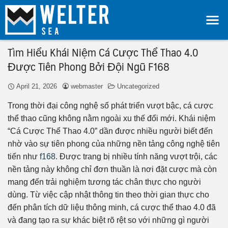
Tìm Hiểu Khái Niệm Cá Cược Thể Thao 4.0
Được Tiên Phong Bởi Đội Ngũ F168
April 21, 2026
webmaster
Uncategorized
Trong thời đại công nghệ số phát triển vượt bậc, cá cược
thể thao cũng không nằm ngoài xu thế đổi mới. Khái niệm
“Cá Cược Thể Thao 4.0” dần được nhiều người biết đến
nhờ vào sự tiên phong của những nền tảng công nghệ tiên
tiến như
f168
. Được trang bị nhiều tính năng vượt trội, các
nền tảng này không chỉ đơn thuần là nơi đặt cược mà còn
mang đến trải nghiệm tương tác chân thực cho người
dùng. Từ việc cập nhật thông tin theo thời gian thực cho
đến phân tích dữ liệu thông minh, cá cược thể thao 4.0 đã
và đang tạo ra sự khác biệt rõ rệt so với những gì người