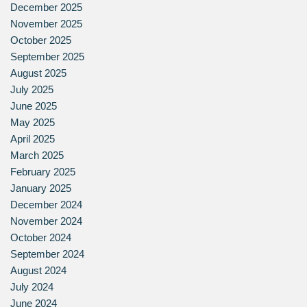
December 2025
November 2025
October 2025
September 2025
August 2025
July 2025
June 2025
May 2025
April 2025
March 2025
February 2025
January 2025
December 2024
November 2024
October 2024
September 2024
August 2024
July 2024
June 2024