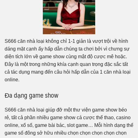
S666 căn nhà loại không chỉ 1-1 giản là vượt trội về hình
dáng mặt cạnh ấy hấp dẫn chúng ta chơi bởi vì chưng sự
diện tích lớn về game show cùng mật độ cược mê hoặc.
Đây là một trong những khía cạnh quan trọng đặc sắc tất
cả tác dụng mang đến câu hỏi hấp dẫn của 1 căn nhà loại
online.
Đa dạng game show
S666 căn nhà loại giúp đỡ một thư viện game show béo
rẻ, tất cả phần nhiều game show cá cược thể thao, casino
online, xổ số, game bài bác, slot game… Mỗi hình dạng thể
game số đông sở hữu nhiều chọn chọn chọn chọn chọn