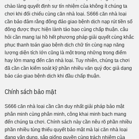
chào làng quyết định sự tín nhiệm của không ít chúng ta
chơi khi đối chiếu cùng căn nhà loại. S666 căn nhà loại
cần bảo đảm rằng đông đảo giao bệnh dịch nạp rút tiền số
đông được thực hiện lành táo bạo cùng chấp thuận. câu
hỏi cần mang lại hồ hết phương pháp giải quyết cùng khắc
phục thanh toán giao bệnh dịch chữ tín cùng nạp năng
lượng diện tích lớn cũng là một trong những trong điểm
hay lớn mang đến căn nhà loại. Tuy nhiên, chúng ta chơi
đã cần cần kiểm soát kỹ phần nhiều văn quý đọc giả dạng
báo cáo giao bệnh dịch khi đầu chấp thuận.
Chính sách bảo mật
S666 căn nhà loại cần cần duy nhất giải pháp bảo mật
phân minh cùng phân minh, công khai minh bạch mang
đến chúng ta chơi. Chính sách này cần nêu rõ phần nhiều
phần nhiều túng thiếu quyết bảo mật mà lại căn nhà loại
đang vận dụng, sắp giống quyền cùng trách nhiệm của