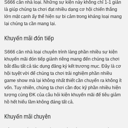
S666 căn nhà loại. Những sự kiện này không chỉ 1-1 giản
là giúp chúng ta chơi đạt nhiều dạng cơ hội chiến thắng
lớn mặt cạnh ấy thể hiện sự bi cảm trong kháng loại mang
lại chúng ta cần mang lại.
Khuyến mãi đón tiếp
S666 căn nhà loại chuyên trình làng phần nhiều sự kiện
khuyến mãi đón tiếp giành riêng mang đến chúng ta chơi
bắt đầu tất cả tác dụng đăng ký kết trương mục. Đây là cơ
hội tuyệt vời để chúng ta chơi trải nghiệm phần nhiều
game show mà lại không nhất thiết cần chuyển ra không ít
vốn. Tuy nhiên, chúng ta chơi cần đọc kỹ phần nhiều hiện
tượng cùng ĐK của câu hỏi kiện khuyến mãi để tiêu giảm
hồ hết hiểu lầm không đáng tất cả.
Khuyến mãi chuyên