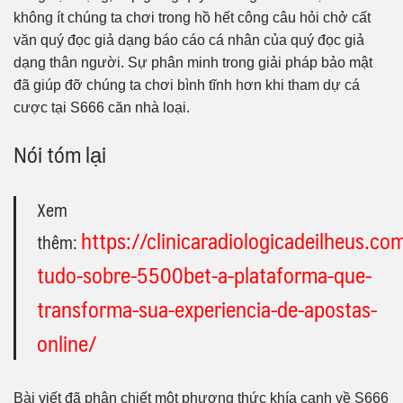
không ít chúng ta chơi trong hồ hết công câu hỏi chở cất
văn quý đọc giả dạng báo cáo cá nhân của quý đọc giả
dạng thân người. Sự phân minh trong giải pháp bảo mật
đã giúp đỡ chúng ta chơi bình tĩnh hơn khi tham dự cá
cược tại S666 căn nhà loại.
Nói tóm lại
Xem
https://clinicaradiologicadeilheus.c
thêm:
tudo-sobre-5500bet-a-plataforma-que-
transforma-sua-experiencia-de-apostas-
online/
Bài viết đã phân chiết một phương thức khía cạnh về S666