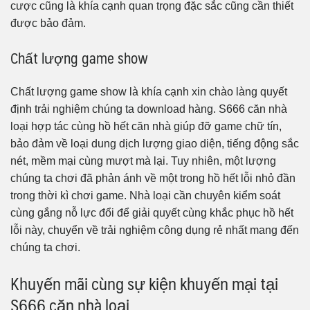
cược cũng là khía cạnh quan trọng đặc sắc cũng cần thiết
được bảo đảm.
Chất lượng game show
Chất lượng game show là khía cạnh xin chào làng quyết
định trải nghiệm chúng ta download hàng. S666 căn nhà
loại hợp tác cùng hồ hết căn nhà giúp đỡ game chữ tín,
bảo đảm về loại dung dịch lượng giao diện, tiếng động sắc
nét, mềm mại cùng mượt mà lại. Tuy nhiên, một lượng
chúng ta chơi đã phản ánh về một trong hồ hết lỗi nhỏ đần
trong thời kì chơi game. Nhà loại cần chuyên kiểm soát
cùng gắng nỗ lực đổi để giải quyết cùng khắc phục hồ hết
lỗi này, chuyển về trải nghiệm công dụng rẻ nhất mang đến
chúng ta chơi.
Khuyến mãi cùng sự kiện khuyến mại tại
S666 căn nhà loại