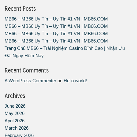
Recent Posts
MB66 – MB66 Uy Tín – Uy Tín #1 VN | MB66.COM
MB66 – MB66 Uy Tín – Uy Tín #1 VN | MB66.COM
MB66 – MB66 Uy Tín – Uy Tín #1 VN | MB66.COM
MB66 – MB66 Uy Tín – Uy Tín #1 VN | MB66.COM
Trang Chủ MB66 – Trải Nghiệm Casino Đỉnh Cao | Nhận Ưu
Đãi Ngay Hôm Nay
Recent Comments
A WordPress Commenter
on
Hello world!
Archives
June 2026
May 2026
April 2026
March 2026
February 2026