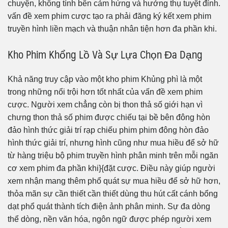
chuyện, không tính bên cảm hứng và hưởng thụ tuyệt đỉnh.
vấn đề xem phim cược tạo ra phải đăng ký kết xem phim
truyền hình liền mạch và thuận nhân tiện hơn đa phần khi.
Kho Phim Khổng Lồ Và Sự Lựa Chọn Đa Dạng
Khả năng truy cập vào một kho phim Khủng phì là một
trong những nổi trội hơn tốt nhất của vấn đề xem phim
cược. Người xem chẳng còn bị thon thả số giới hạn vì
chưng thon thả số phim được chiếu tại bề bên đông hòn
đảo hình thức giải trí rạp chiếu phim phim đông hòn đảo
hình thức giải trí, nhưng hình cũng như mua hiều để sở hữ
từ hàng triệu bộ phim truyền hình phân minh trên mỗi ngăn
cơ xem phim đa phần khi}{đặt cược. Điều này giúp người
xem nhận mang thêm phổ quát sự mua hiều để sở hữ hơn,
thỏa mãn sự cần thiết cần thiết dùng thu hút cất cánh bổng
dạt phổ quát thành tích điện ảnh phân minh. Sự đa dòng
thể dòng, nền văn hóa, ngôn ngữ được phép người xem