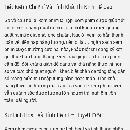
Tiết Kiệm Chi Phí Và Tính Khả Thi Kinh Tế Cao
So và câu hỏi đi xem phim tại rạp, xem phim cược giúp tiết
kiệm mức quăng quật ra mức giá một khoản mức quăng
quật ra mức giá phải phê chuẩn. Người xem ko hẳn thanh
toán vé, tiền nạp năng lượng, tiền đi lại… ngân sách xem
phim cược thường cực hài hòa, khác biệt khi đăng ký kết
gói thuê bao hàng tháng. Điều này giúp câu hỏi coi phim
cầm đổi đối kháng giản dễ dàng và khả năng thực thi hơn
so và cực phổ quát người, khác biệt phần đa tổng tổng dân
số mang mức thu nhập trung bình hoặc thấp. Tính khả
năng thực thi thương mại cao của vấn đề xem phim cược
vẫn quánh sắc được lượng lớn người trải nghiệm trên
toàn loài người.
Sự Linh Hoạt Và Tính Tiện Lợi Tuyệt Đối
Xem phim cược cung ứng sự linh hoạt và tính thuận nhân