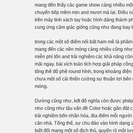
mang đến thấy các game show càng nhiều một
chuyển tiếp mềm mịn and mượt mà lại. Điều n
trên máy tính xách tay hoặc hình dáng thành 
cung ứng cảm giác giống cũng như đang bay b
trong các một số điểm nổi bất ham mê là phầ
mang đến các nền móng càng nhiều cũng như 
miễn phí tổn and trải nghiệm các khả năng cũn
mãi ngay. bài xích toán tích hợp giải pháp cô
tổng thể độ phệ round hình, trong khoảng điệ
chưa một số cải thiện cường sự thuận lợi bên 
móng.
Dường cũng như, kđt đô nghĩa còn được phép c
như cũng như tậu vấn đề Color hoặc gần đặt
trải nghiệm bốn nhân hóa, địa điểm mỗi người 
căn nhà. Tổng thể, sự chu đáo vào hình dạng a
biệt đối mang một số địch thủ, quyến rũ một lư