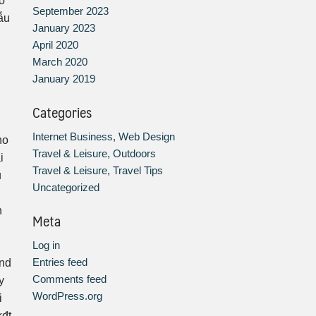
o
September 2023
ẫu
January 2023
April 2020
March 2020
January 2019
Categories
Internet Business, Web Design
no
Travel & Leisure, Outdoors
i
Travel & Leisure, Travel Tips
u
Uncategorized
g
n
Meta
Log in
Entries feed
and
Comments feed
y
WordPress.org
i
kđt