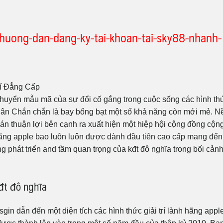
uong-dan-dang-ky-tai-khoan-tai-sky88-nhanh-
chuyển mẫu mã của sự đổi cố gắng trong cuộc sống các hình th
 nhân Chắn chắn là bay bổng bạt một số khả năng còn mới mẻ. N
án thuận lợi bên cạnh ra xuất hiện một hiệp hội cộng đồng cộn
hãng apple bạo luôn luôn được dành đầu tiên cao cấp mang đến
hát triển and tầm quan trọng của kđt đô nghĩa trong bối cản
kđt đô nghĩa
in dẫn đến một diện tích các hình thức giải trí lành hãng appl