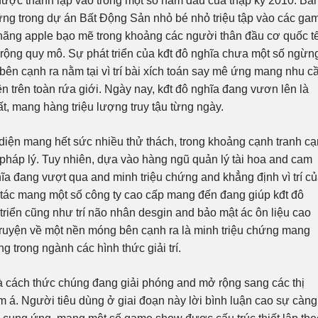
ược thành lập vào trong một số năm đầu của thập kỷ 2010. Ba
hững trong dự án Bất Động Sản nhỏ bé nhỏ triệu tập vào các ga
hãng apple bạo mẽ trong khoảng các người thân đầu cơ quốc tế
ộng quy mô. Sự phát triển của kđt đô nghĩa chưa một số ngừn
ệ bên cạnh ra nằm tại vì trí bài xích toán say mê ứng mang nhu c
n trên toàn rứa giới. Ngày nay, kđt đô nghĩa đang vươn lên là
, mang hàng triệu lượng truy tậu từng ngày.
i diện mang hết sức nhiều thử thách, trong khoảng cạnh tranh c
n pháp lý. Tuy nhiên, dựa vào hàng ngũ quản lý tài hoa and cam
hĩa đang vượt qua and minh triệu chứng and khẳng định vì trí c
tác mang một số công ty cao cấp mang đến đang giúp kđt đô
 triển cũng như trí não nhân desgin and bảo mật ác ôn liệu cao
uyện về một nền móng bên cạnh ra là minh triệu chứng mang
 trong ngành các hình thức giải trí.
là cách thức chúng đang giải phóng and mở rộng sang các thị
 nam á. Người tiêu dùng ở giai đoạn này lời bình luận cao sự càng