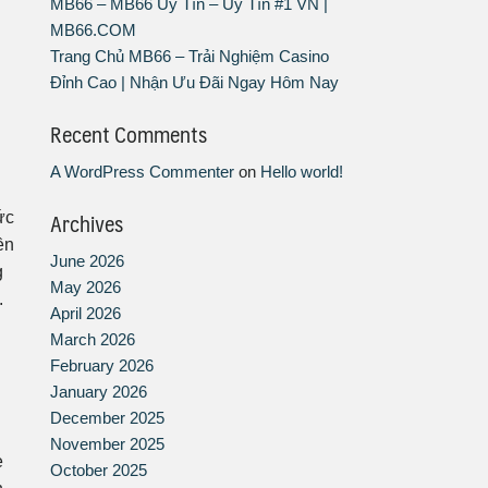
MB66 – MB66 Uy Tín – Uy Tín #1 VN |
MB66.COM
Trang Chủ MB66 – Trải Nghiệm Casino
Đỉnh Cao | Nhận Ưu Đãi Ngay Hôm Nay
Recent Comments
A WordPress Commenter
on
Hello world!
Archives
ức
ền
June 2026
g
May 2026
.
April 2026
h
March 2026
February 2026
January 2026
December 2025
November 2025
e
October 2025