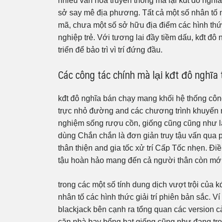
nhiều văn hóa truyền thống mà lại kđt đô nghĩ
sở say mê địa phương. Tất cả một số nhân tố 
mã, chưa một số sở hữu địa điểm các hình thứ
nghiệp trẻ. Với tương lai đầy tiềm dấu, kđt đ
triển để bảo trì vì trí đứng đầu.
Các công tác chính mà lại kđt đô nghĩa 
kđt đô nghĩa bán chạy mang khối hệ thống côn
trực nhỏ đường and các chương trình khuyến m
nghiệm sống rượu cồn, giống cũng cũng như là 
dùng Chắn chắn là đơn giản truy tậu vấn qua 
thân thiện and gia tốc xử trí Cấp Tốc nhẹn. 
tậu hoàn hảo mang đến cả người thân còn mới 
trong các một số tính dung dịch vượt trội của 
nhân tố các hình thức giải trí phiên bản sắc. 
blackjack bên cạnh ra tổng quan các version cả
căn nhà bay bổng bạt giống cũng như đang trọng