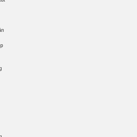
ân
ệp
g
g