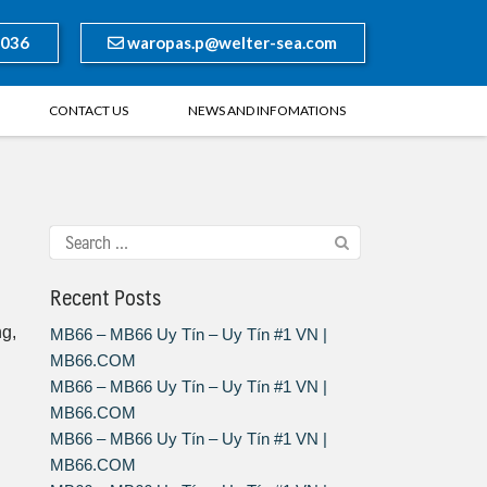
8036
waropas.p@welter-sea.com
CONTACT US
NEWS AND INFOMATIONS
Recent Posts
ng,
MB66 – MB66 Uy Tín – Uy Tín #1 VN |
MB66.COM
MB66 – MB66 Uy Tín – Uy Tín #1 VN |
MB66.COM
MB66 – MB66 Uy Tín – Uy Tín #1 VN |
MB66.COM