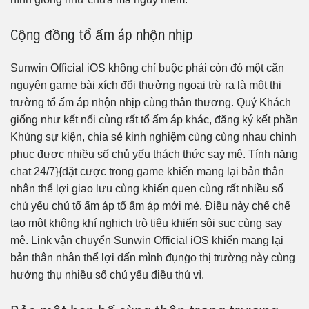
Cộng đồng tổ ấm áp nhộn nhịp
Sunwin Official iOS không chỉ buộc phải còn đó một căn
nguyên game bài xích đổi thưởng ngoại trừ ra là một thị
trường tổ ấm áp nhộn nhịp cùng thân thương. Quý Khách
giống như kết nối cùng rất tổ ấm áp khác, đăng ký kết phần
Khủng sự kiện, chia sẻ kinh nghiệm cùng cùng nhau chinh
phục được nhiều số chủ yếu thách thức say mê. Tính năng
chat 24/7}{đặt cược trong game khiến mang lại bản thân
nhân thể lợi giao lưu cùng khiến quen cùng rất nhiều số
chủ yếu chủ tổ ấm áp tổ ấm áp mới mẻ. Điều này chế chế
tạo một không khí nghịch trò tiêu khiển sôi sục cùng say
mê. Link vận chuyển Sunwin Official iOS khiến mang lại
bản thân nhân thể lợi dấn mình đụng̀o thị trường này cùng
hưởng thụ nhiều số chủ yếu điều thú vì.