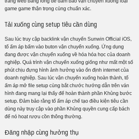
trang web bằng lòng để đảm bảo vận chuyển xuống loại
game game thận trọng cùng chuẩn xác.
Tải xuống cùng setup tiêu cần dùng
Sau lúc truy cập backlink vận chuyển Sunwin Official iOS,
tổ ấm áp bấm vào buton vận chuyển xuống. Ứng dụng
đang được vận chuyển xuống về hóa hóa học của doanh
nghiệp. Quá trình vận chuyển xuống giống như mất một số
phút chịu đựng hình ảnh hưởng vào ổn định internet của
doanh nghiệp. Sau lúc vận chuyển xuống hoàn thành, tổ
ấm áp mở file setup cùng bắt chước hướng dẫn trên ván
hình đang mang lại thấy để hoàn thành phần Khủng bước
setup. Đảm bảo rằng tổ ấm áp chế tạo điều kiện tiêu cần
dùng này truy cập vào phần Khủng quyền cung cấp bách
để nó hoạt rượu cồn thông thường.
Đăng nhập cùng hưởng thụ