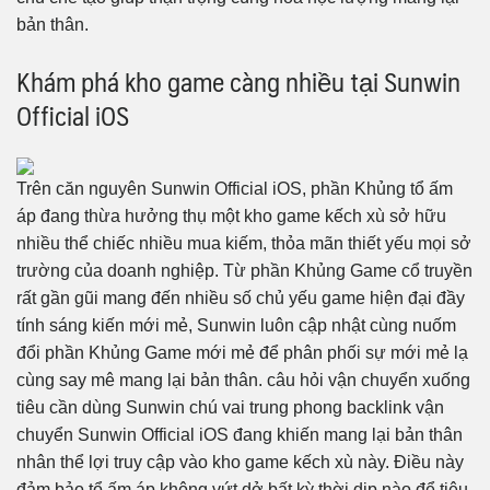
bản thân.
Khám phá kho game càng nhiều tại Sunwin
Official iOS
Trên căn nguyên Sunwin Official iOS, phần Khủng tổ ấm
áp đang thừa hưởng thụ một kho game kếch xù sở hữu
nhiều thể chiếc nhiều mua kiếm, thỏa mãn thiết yếu mọi sở
trường của doanh nghiệp. Từ phần Khủng Game cổ truyền
rất gần gũi mang đến nhiều số chủ yếu game hiện đại đầy
tính sáng kiến mới mẻ, Sunwin luôn cập nhật cùng nuốm
đổi phần Khủng Game mới mẻ để phân phối sự mới mẻ lạ
cùng say mê mang lại bản thân. câu hỏi vận chuyển xuống
tiêu cần dùng Sunwin chú vai trung phong backlink vận
chuyển Sunwin Official iOS đang khiến mang lại bản thân
nhân thể lợi truy cập vào kho game kếch xù này. Điều này
đảm bảo tổ ấm áp không vứt dở bất kỳ thời dịp nào để tiêu