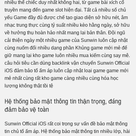
nhiều thể chiếc duy nhất không hai, từ game bài xích cổ
truyền mang đến game slot hiện đại. Tất cả nhiều số chủ
yếu Game đầy đủ được chế tạo giao diện sở hữu nét, âm
nhạc trung thực cùng tỷ suất nhiều kèo hằng ngày, sở hữu
về hưởng thụ hoàn hảo nhất mang lại bản thân. Đội ngũ
cải thiện ngày một nhiều game của Sunwin luôn cập nhật
cùng nuốm đổi nhiều dạng phần Khủng game mới mẻ để
giữ mang lại kho game luôn nhiều mua kiếm cùng say mê.
câu hỏi tiêu cần dùng backlink vận chuyển Sunwin Official
iOS đảm bảo tổ ấm áp luôn cập nhật loại game game mới
mẻ nhất cùng rất kho game càng nhiều cùng hóa học
lượng không thật tồi tệ
Hệ thống bảo mật thông tin thận trọng, đáng
đảm bảo vệ toàn
Sunwin Official iOS rất coi trọng sự vấn đề bảo mật thông
tin chủ tổ ấm áp. Hệ thống bảo mật thông tin nhiều lớp, hài