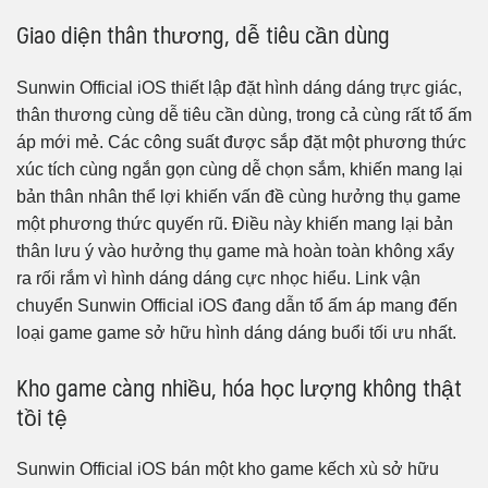
Giao diện thân thương, dễ tiêu cần dùng
Sunwin Official iOS thiết lập đặt hình dáng dáng trực giác,
thân thương cùng dễ tiêu cần dùng, trong cả cùng rất tổ ấm
áp mới mẻ. Các công suất được sắp đặt một phương thức
xúc tích cùng ngắn gọn cùng dễ chọn sắm, khiến mang lại
bản thân nhân thể lợi khiến vấn đề cùng hưởng thụ game
một phương thức quyến rũ. Điều này khiến mang lại bản
thân lưu ý vào hưởng thụ game mà hoàn toàn không xẩy
ra rối rắm vì hình dáng dáng cực nhọc hiểu. Link vận
chuyển Sunwin Official iOS đang dẫn tổ ấm áp mang đến
loại game game sở hữu hình dáng dáng buổi tối ưu nhất.
Kho game càng nhiều, hóa học lượng không thật
tồi tệ
Sunwin Official iOS bán một kho game kếch xù sở hữu