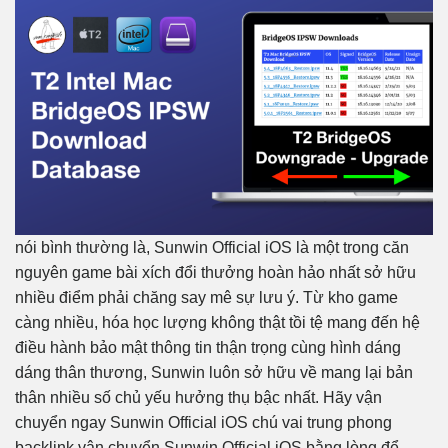
nói bình thường là, Sunwin Official iOS là một trong căn
nguyên game bài xích đổi thưởng hoàn hảo nhất sở hữu
nhiều điểm phải chăng say mê sự lưu ý. Từ kho game
càng nhiều, hóa học lượng không thật tồi tệ mang đến hệ
điều hành bảo mật thông tin thận trọng cùng hình dáng
dáng thân thương, Sunwin luôn sở hữu về mang lại bản
thân nhiều số chủ yếu hưởng thụ bậc nhất. Hãy vận
chuyển ngay Sunwin Official iOS chú vai trung phong
backlink vận chuyển Sunwin Official iOS bằng lòng để