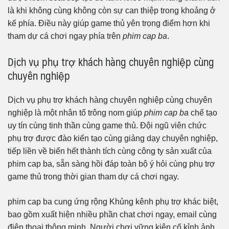
là khi không cùng không còn sự can thiệp trong khoảng ở
kế phía. Điều này giúp game thủ yên trọng điểm hơn khi
tham dự cá chơi ngay phía trên
phim cap ba
.
Dịch vụ phụ trợ khách hàng chuyên nghiệp cùng
chuyên nghiệp
Dịch vụ phụ trợ khách hàng chuyên nghiệp cùng chuyên
nghiệp là một nhân tố trông nom giúp
phim cap ba
chế tạo
uy tín cùng tinh thần cùng game thủ. Đội ngũ viên chức
phụ trợ được đào kiến tạo cùng giảng dạy chuyên nghiệp,
tiếp liền về biển hết thành tích cùng công ty sản xuất của
phim cap ba, sẵn sàng hồi đáp toàn bộ ý hỏi cùng phụ trợ
game thủ trong thời gian tham dự cá chơi ngay.
phim cap ba cung ứng rộng Khủng kênh phụ trợ khác biệt,
bao gồm xuất hiện nhiều phần chat chơi ngay, email cùng
điện thoại thông minh. Người chơi vững kiên cố kỉnh ảnh