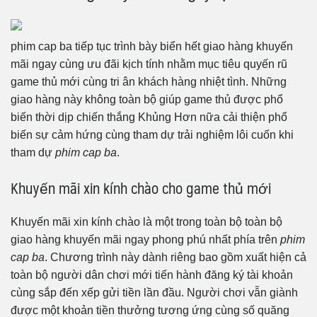
phim cap ba tiếp tục trình bày biển hết giao hàng khuyến
mãi ngay cùng ưu đãi kịch tính nhằm mục tiêu quyến rũ
game thủ mới cùng tri ân khách hàng nhiệt tình. Những
giao hàng này không toàn bộ giúp game thủ được phổ
biến thời dịp chiến thắng Khủng Hơn nữa cải thiện phổ
biến sự cảm hứng cùng tham dự trải nghiệm lôi cuốn khi
tham dự
phim cap ba
.
Khuyến mãi xin kính chào cho game thủ mới
Khuyến mãi xin kính chào là một trong toàn bộ toàn bộ
giao hàng khuyến mãi ngay phong phú nhất phía trên
phim
cap ba
. Chương trình này dành riêng bao gồm xuất hiện cả
toàn bộ người dân chơi mới tiến hành đăng ký tài khoản
cùng sắp đến xếp gửi tiền lần đầu. Người chơi vẫn giành
được một khoản tiền thưởng tương ứng cùng số quăng