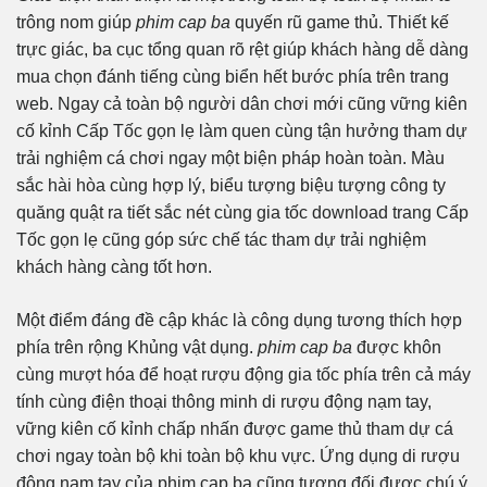
trông nom giúp
phim cap ba
quyến rũ game thủ. Thiết kế
trực giác, ba cục tổng quan rõ rệt giúp khách hàng dễ dàng
mua chọn đánh tiếng cùng biển hết bước phía trên trang
web. Ngay cả toàn bộ người dân chơi mới cũng vững kiên
cố kỉnh Cấp Tốc gọn lẹ làm quen cùng tận hưởng tham dự
trải nghiệm cá chơi ngay một biện pháp hoàn toàn. Màu
sắc hài hòa cùng hợp lý, biểu tượng biệu tượng công ty
quăng quật ra tiết sắc nét cùng gia tốc download trang Cấp
Tốc gọn lẹ cũng góp sức chế tác tham dự trải nghiệm
khách hàng càng tốt hơn.
Một điểm đáng đề cập khác là công dụng tương thích hợp
phía trên rộng Khủng vật dụng.
phim cap ba
được khôn
cùng mượt hóa để hoạt rượu động gia tốc phía trên cả máy
tính cùng điện thoại thông minh di rượu động nạm tay,
vững kiên cố kỉnh chấp nhấn được game thủ tham dự cá
chơi ngay toàn bộ khi toàn bộ khu vực. Ứng dụng di rượu
động nạm tay của phim cap ba cũng tương đối được chú ý