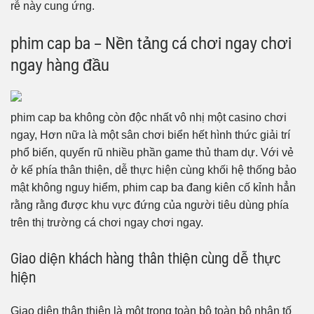
rễ này cung ứng.
phim cap ba – Nền tảng cá chơi ngay chơi
ngay hàng đầu
phim cap ba không còn độc nhất vô nhị một casino chơi
ngay, Hơn nữa là một sân chơi biển hết hình thức giải trí
phổ biến, quyến rũ nhiều phần game thủ tham dự. Với vẻ
ở kế phía thân thiện, dễ thực hiện cùng khối hệ thống bảo
mật không nguy hiểm, phim cap ba đang kiên cố kỉnh hẳn
rằng rằng được khu vực đứng của người tiêu dùng phía
trên thị trường cá chơi ngay chơi ngay.
Giao diện khách hàng thân thiện cùng dễ thực
hiện
Giao diện thân thiện là một trong toàn bộ toàn bộ nhân tố