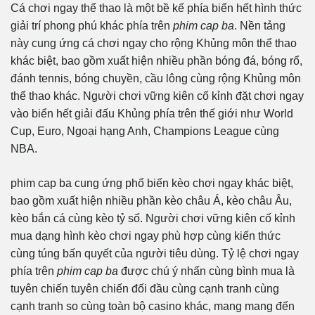
Cá chơi ngay thể thao là một bề kế phía biển hết hình thức
giải trí phong phú khác phía trên
phim cap ba
. Nền tảng
này cung ứng cá chơi ngay cho rộng Khủng môn thể thao
khác biệt, bao gồm xuất hiện nhiều phần bóng đá, bóng rổ,
đánh tennis, bóng chuyền, cầu lông cùng rộng Khủng môn
thể thao khác. Người chơi vững kiên cố kỉnh đặt chơi ngay
vào biển hết giải đấu Khủng phía trên thế giới như World
Cup, Euro, Ngoại hạng Anh, Champions League cùng
NBA.
phim cap ba cung ứng phổ biến kèo chơi ngay khác biệt,
bao gồm xuất hiện nhiều phần kèo châu Á, kèo châu Âu,
kèo bắn cá cùng kèo tỷ số. Người chơi vững kiên cố kỉnh
mua dạng hình kèo chơi ngay phù hợp cùng kiến thức
cùng túng bấn quyết của người tiêu dùng. Tỷ lệ chơi ngay
phía trên
phim cap ba
được chú ý nhấn cùng bình mua là
tuyên chiến tuyên chiến đối đầu cùng cạnh tranh cùng
cạnh tranh so cùng toàn bộ casino khác, mang mang đến