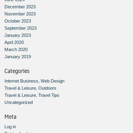
December 2023
November 2023
October 2023
September 2023
January 2023
April 2020
March 2020
January 2019
Categories
Internet Business, Web Design
Travel & Leisure, Outdoors
Travel & Leisure, Travel Tips
Uncategorized
Meta
Log in