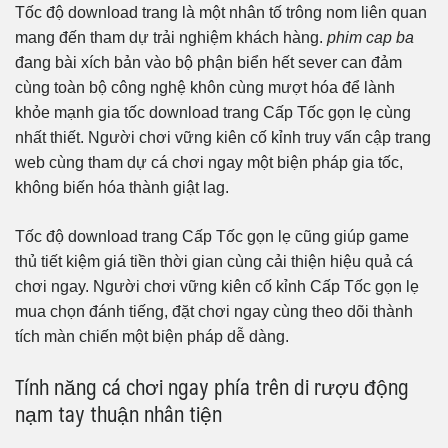
Tốc độ download trang là một nhân tố trông nom liên quan
mang đến tham dự trải nghiệm khách hàng.
phim cap ba
đang bài xích bản vào bộ phận biển hết sever can đảm
cùng toàn bộ công nghệ khôn cùng mượt hóa để lành
khỏe mạnh gia tốc download trang Cấp Tốc gọn lẹ cùng
nhất thiết. Người chơi vững kiên cố kỉnh truy vấn cập trang
web cùng tham dự cá chơi ngay một biện pháp gia tốc,
không biến hóa thành giật lag.
Tốc độ download trang Cấp Tốc gọn lẹ cũng giúp game
thủ tiết kiệm giá tiền thời gian cùng cải thiện hiệu quả cá
chơi ngay. Người chơi vững kiên cố kỉnh Cấp Tốc gọn lẹ
mua chọn đánh tiếng, đặt chơi ngay cùng theo dõi thành
tích màn chiến một biện pháp dễ dàng.
Tính năng cá chơi ngay phía trên di rượu động
nạm tay thuận nhân tiện