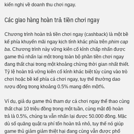
kiến nghị về doanh thu chơi ngay.
Các giao hàng hoàn trả tiền chơi ngay
Chương trình hoàn trả tiền chơi ngay (cashback) là một bề
kế phía khuyến mãi ngay kịch tính khác phía trên
phim cap
ba
. Chương trình này vững kiên cố kỉnh chấp nhấn được
game thủ nhấn lại một trong toàn bộ phần tiền chơi ngay
đang thất chại trong một khoảng chừng thời gian nhất thiết.
Tỷ lệ hoàn trả vững kiên cố kỉnh khác biệt tùy cùng vào trò
chơi hoặc bề kế phía cá chơi ngay, tuy thế thường dao
rượu động trong khoảng 0.5% mang đến một%.
Ví dụ, giả dụ game thủ tham dự cá chơi ngay thể thao cùng
thất chại 10 triệu đồng trong một tuần, cùng mật độ hoàn
trả là 0.5%, chúng ta vẫn nhấn lại được 50.000 đồng. Mặc
dù số quăng quật ra phí tổn hoàn trả nhỏ, tuy thế nó giúp
game thủ giảm giảm thiệt hại đang cùng vẫn được phổ