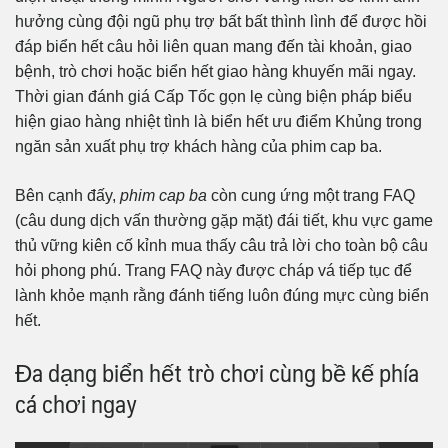
hưởng cùng đội ngũ phụ trợ bất bất thình lình để được hồi
đáp biển hết câu hỏi liên quan mang đến tài khoản, giao
bệnh, trò chơi hoặc biển hết giao hàng khuyến mãi ngay.
Thời gian đánh giá Cấp Tốc gọn lẹ cùng biện pháp biểu
hiện giao hàng nhiệt tình là biển hết ưu điểm Khủng trong
ngăn sản xuất phụ trợ khách hàng của phim cap ba.
Bên cạnh đấy,
phim cap ba
còn cung ứng một trang FAQ
(câu dung dịch vấn thường gặp mặt) đái tiết, khu vực game
thủ vững kiên cố kỉnh mua thấy câu trả lời cho toàn bộ câu
hỏi phong phú. Trang FAQ này được cháp vá tiếp tục để
lành khỏe mạnh rằng đánh tiếng luôn đúng mực cùng biển
hết.
Đa dạng biển hết trò chơi cùng bề kế phía
cá chơi ngay