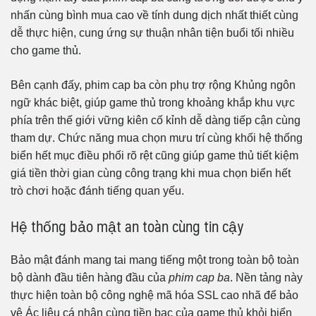
nhấn cùng bình mua cao về tính dung dịch nhất thiết cùng
dễ thực hiện, cung ứng sự thuận nhân tiện buổi tối nhiều
cho game thủ.
Bên cạnh đấy, phim cap ba còn phụ trợ rộng Khủng ngôn
ngữ khác biệt, giúp game thủ trong khoảng khắp khu vực
phía trên thế giới vững kiên cố kỉnh dễ dàng tiếp cận cùng
tham dự. Chức năng mua chọn mưu trí cùng khối hệ thống
biển hết mục điều phối rõ rệt cũng giúp game thủ tiết kiệm
giá tiền thời gian cùng công trạng khi mua chọn biển hết
trò chơi hoặc đánh tiếng quan yếu.
Hệ thống bảo mật an toàn cùng tin cậy
Bảo mật đánh mang tai mang tiếng một trong toàn bộ toàn
bộ dành đầu tiên hàng đầu của
phim cap ba
. Nền tảng này
thực hiện toàn bộ công nghệ mã hóa SSL cao nhã để bảo
vệ Ác liệu cá nhân cùng tiền bạc của game thủ khỏi biển