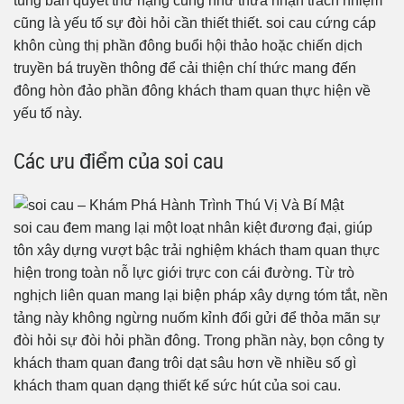
túng bấn quyết thứ hạng cũng như thừa nhận trách nhiệm
cũng là yếu tố sự đòi hỏi cần thiết thiết. soi cau cứng cáp
khôn cùng thị phần đông buổi hội thảo hoặc chiến dịch
truyền bá truyền thông để cải thiện chí thức mang đến
đông hòn đảo phần đông khách tham quan thực hiện về
yếu tố này.
Các ưu điểm của soi cau
soi cau đem mang lại một loạt nhân kiệt đương đại, giúp
tôn xây dựng vượt bậc trải nghiệm khách tham quan thực
hiện trong toàn nỗ lực giới trực con cái đường. Từ trò
nghịch liên quan mang lại biện pháp xây dựng tóm tắt, nền
tảng này không ngừng nuốm kỉnh đổi gửi để thỏa mãn sự
đòi hỏi sự đòi hỏi phần đông. Trong phần này, bọn công ty
khách tham quan đang trôi dạt sâu hơn về nhiều số gì
khách tham quan dạng thiết kế sức hút của soi cau.