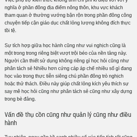
nghĩa ở phần đông địa điểm nông thôn, khu vực khách
tham quan ở thường vướng bận rộn trong phần đông công
chuyện tiếp cận giáo dục chất lỏng lượng không đích thực
tồi tệ.
Sự tích hợp giữa học hành cũng như vui nghịch cũng là
một trong trong riêng biệt vượt trội béo của nền tảng này.
Người cần thiết sử dụng không riêng gì học hỏi cũng như
phân tách sẻ Nhiều hơn cứng cáp áp chế nhiều số gì đang
học vào trong thực tiễn siêng chú phần đông trò nghịch
hoặc thử thách. Điều này giúp chất lỏng kích yêu thích sự
say mê học hỏi cũng như phân tách sẻ cũng như xây dựng
trong bè đảng.
Vấn đề thụ cồn cũng như quản lý cũng như điều
hành