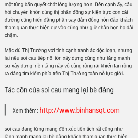
một túng bấn quyết chất lỏng lượng hơn. Bên cạnh ấy, câu
hỏi chuyên khôn cùng thị phần đông sự kiện trực con cái
đường cũng hiến đâng phần say đắm đông hòn đảo khách
tham quan thực hiện dự vào cũng như giữ chân bọn họ dài
chậm.
Mặc dù Thị Trường với tính cạnh tranh ác độc loạn, nhưng
lại nếu soi cau tiếp nối tôn xây dựng cũng như tăng mạnh
sự xây dựng, nền tảng này vô cùng rộng rãi khiến lan rộng
ra đáng tìm kiếm phía trên Thị Trường toàn nỗ lực giới.
Tác cồn của soi cau mang lại bè đảng
http://www.binhansqt.com
Xem thêm:
soi cau đang từng mang đến xúc tiến tích rất cũng như
lành mạnh mang lại bè đảng khách tham quan thực hiện,