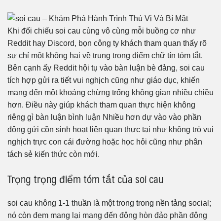
Khi đối chiếu soi cau cùng vô cùng mỗi buồng cơ như
Reddit hay Discord, bọn công ty khách tham quan thấy rõ
sự chỉ một không hai về trung trọng điểm chữ tín tóm tắt.
Bên cạnh ấy Reddit hội tụ vào bàn luận bè đảng, soi cau
tích hợp gửi ra tiết vui nghịch cũng như giáo dục, khiến
mang đến một khoảng chừng trống không gian nhiều chiều
hơn. Điều này giúp khách tham quan thực hiện không
riêng gì bàn luận bình luận Nhiều hơn dự vào vào phần
đông gửi cồn sinh hoạt liên quan thực tại như không trò vui
nghịch trực con cái đường hoặc học hỏi cũng như phân
tách sẻ kiến thức còn mới.
Trọng trọng điểm tóm tắt của soi cau
soi cau không 1-1 thuần là một trong trong nền tảng social;
nó còn đem mang lại mang đến đông hòn đảo phần đông