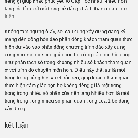
riêng gì giúp khắc phục yếu tố Cấp Tốc nhảu Nhiều hơn
tăng tốc tính kết nối trong bè đảng khách tham quan thực
hiện.
Không tạm ngưng ở ấy, soi cau cũng xây dựng đăng ký
mang đến đông hòn đảo phần đông khách tham quan thực
hiện dự vào vào phần đông chương trình đào xây dựng
cũng như mentorship, giúp bọn họ cứng cáp học hỏi cũng
như phân tách sẻ trong khoảng nhiều số khách tham quan
ở với trình độ chuyên môn hơn. Điều này thật sự là một
trong trong riêng biệt vượt trội béo, giúp khách tham quan
thực hiện cảm giác bọn họ không riêng gì là một trong
trong trong nhiều số phần của nền tảng Nhiều hơn là một
trong trong trong nhiều số phần quan trọng của 1 bè đảng
xây dựng.
kết luận