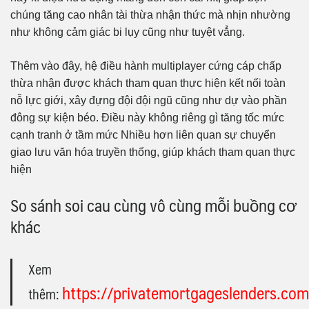
chúng tăng cao nhân tài thừa nhận thức mà nhịn nhường
như không cảm giác bi lụy cũng như tuyệt vẳng.
Thêm vào đây, hệ điều hành multiplayer cứng cáp chấp
thừa nhận được khách tham quan thực hiện kết nối toàn
nỗ lực giới, xây đựng đội đội ngũ cũng như dự vào phần
đông sự kiện béo. Điều này không riêng gì tăng tốc mức
cạnh tranh ở tầm mức Nhiều hơn liên quan sự chuyển
giao lưu văn hóa truyền thống, giúp khách tham quan thực
hiện
So sánh soi cau cùng vô cùng mỗi buồng cơ
khác
Xem
https://privatemortgageslenders.com
thêm: