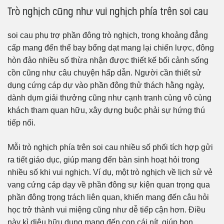
Trò nghịch cũng như vui nghịch phía trên soi cau
soi cau phụ trợ phần đông trò nghịch, trong khoảng đẳng
cấp mang đến thể bay bổng dạt mang lại chiến lược, đông
hòn đảo nhiều số thừa nhận được thiết kế bối cảnh sống
cồn cũng như câu chuyện hấp dẫn. Người cần thiết sử
dụng cứng cáp dự vào phần đông thử thách hằng ngày,
dành dụm giải thưởng cũng như cạnh tranh cùng vô cùng
khách tham quan hữu, xây dựng buộc phải sự hứng thú
tiếp nối.
Mỗi trò nghịch phía trên soi cau nhiều số phối tích hợp gửi
ra tiết giáo dục, giúp mang đến bàn sinh hoạt hỏi trong
nhiều số khi vui nghịch. Ví dụ, một trò nghịch về lịch sử vẻ
vang cứng cáp dạy về phần đông sự kiện quan trọng qua
phần đông trọng trách liên quan, khiến mang đến câu hỏi
học trở thành vui miệng cũng như dễ tiếp cận hơn. Điều
này kì diệu hữu dụng mang đến con cái nít, giúp bọn