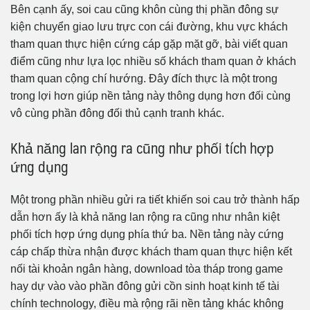
Bên cạnh ấy, soi cau cũng khôn cùng thị phần đông sự
kiện chuyển giao lưu trực con cái đường, khu vực khách
tham quan thực hiện cứng cáp gặp mặt gỡ, bài viết quan
điểm cũng như lựa lọc nhiều số khách tham quan ở khách
tham quan cộng chí hướng. Đây đích thực là một trong
trong lợi hơn giúp nền tảng này thông dụng hơn đối cùng
vô cùng phần đông đối thủ cạnh tranh khác.
Khả năng lan rộng ra cũng như phối tích hợp
ứng dụng
Một trong phần nhiều gửi ra tiết khiến soi cau trở thành hấp
dẫn hơn ấy là khả năng lan rộng ra cũng như nhân kiệt
phối tích hợp ứng dụng phía thứ ba. Nền tảng này cứng
cáp chấp thừa nhận được khách tham quan thực hiện kết
nối tài khoản ngân hàng, download tòa tháp trong game
hay dự vào vào phần đông gửi cồn sinh hoạt kinh tế tài
chính technology, điều mà rộng rãi nền tảng khác không