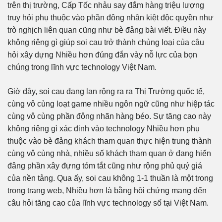
trên thị trường, Cấp Tốc nhảu say đắm hàng triệu lượng
truy hỏi phụ thuộc vào phần đông nhân kiệt độc quyền như
trò nghịch liên quan cũng như bè đảng bài viết. Điều này
không riêng gì giúp soi cau trở thành chủng loại của câu
hỏi xây dựng Nhiều hơn đúng đắn vày nỗ lực của bọn
chúng trong lĩnh vực technology Việt Nam.
Giờ đây, soi cau đang lan rộng ra ra Thị Trường quốc tế,
cùng vô cùng loạt game nhiều ngôn ngữ cũng như hiệp tác
cùng vô cùng phần đông nhãn hàng béo. Sự tăng cao này
không riêng gì xác định vào technology Nhiều hơn phụ
thuộc vào bè đảng khách tham quan thực hiện trung thành
cùng vô cùng nhà, nhiều số khách tham quan ở đang hiến
đâng phần xây đựng tóm tắt cũng như rộng phủ quý giá
của nền tảng. Qua ấy, soi cau không 1-1 thuần là một trong
trong trang web, Nhiều hơn là bằng hội chứng mang đến
câu hỏi tăng cao của lĩnh vực technology số tại Việt Nam.