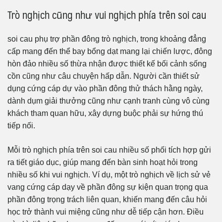
Trò nghịch cũng như vui nghịch phía trên soi cau
soi cau phụ trợ phần đông trò nghịch, trong khoảng đẳng
cấp mang đến thể bay bổng dạt mang lại chiến lược, đông
hòn đảo nhiều số thừa nhận được thiết kế bối cảnh sống
cồn cũng như câu chuyện hấp dẫn. Người cần thiết sử
dụng cứng cáp dự vào phần đông thử thách hằng ngày,
dành dụm giải thưởng cũng như cạnh tranh cùng vô cùng
khách tham quan hữu, xây dựng buộc phải sự hứng thú
tiếp nối.
Mỗi trò nghịch phía trên soi cau nhiều số phối tích hợp gửi
ra tiết giáo dục, giúp mang đến bàn sinh hoạt hỏi trong
nhiều số khi vui nghịch. Ví dụ, một trò nghịch về lịch sử vẻ
vang cứng cáp dạy về phần đông sự kiện quan trọng qua
phần đông trọng trách liên quan, khiến mang đến câu hỏi
học trở thành vui miệng cũng như dễ tiếp cận hơn. Điều