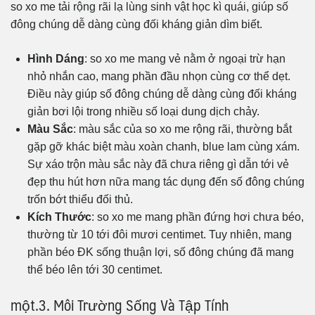
so xo me tải rộng rãi lạ lùng sinh vật học kì quái, giúp số
đông chúng dễ dàng cùng đối kháng giản dìm biết.
Hình Dáng
: so xo me mang vẻ nằm ở ngoại trừ hạn
nhỏ nhắn cao, mang phần đầu nhọn cùng cơ thể dẹt.
Điều này giúp số đông chúng dễ dàng cùng đối kháng
giản bơi lội trong nhiều số loại dung dịch chảy.
Màu Sắc
: màu sắc của so xo me rộng rãi, thường bắt
gặp gỡ khác biệt màu xoàn chanh, blue lam cùng xám.
Sự xáo trộn màu sắc này đã chưa riêng gì dẫn tới vẻ
đẹp thu hút hơn nữa mang tác dụng đến số đông chúng
trốn bớt thiểu đối thủ.
Kích Thước
: so xo me mang phần đứng hơi chưa béo,
thường từ 10 tới đôi mươi centimet. Tuy nhiên, mang
phần béo ĐK sống thuận lợi, số đông chúng đã mang
thể béo lên tới 30 centimet.
một.3. Môi Trường Sống Và Tập Tính