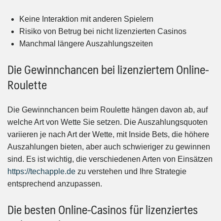
Keine Interaktion mit anderen Spielern
Risiko von Betrug bei nicht lizenzierten Casinos
Manchmal längere Auszahlungszeiten
Die Gewinnchancen bei lizenziertem Online-
Roulette
Die Gewinnchancen beim Roulette hängen davon ab, auf
welche Art von Wette Sie setzen. Die Auszahlungsquoten
variieren je nach Art der Wette, mit Inside Bets, die höhere
Auszahlungen bieten, aber auch schwieriger zu gewinnen
sind. Es ist wichtig, die verschiedenen Arten von Einsätzen
https://techapple.de
zu verstehen und Ihre Strategie
entsprechend anzupassen.
Die besten Online-Casinos für lizenziertes