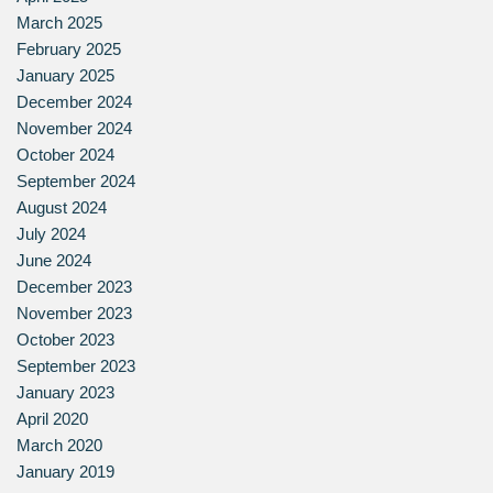
March 2025
February 2025
January 2025
December 2024
November 2024
October 2024
September 2024
August 2024
July 2024
June 2024
December 2023
November 2023
October 2023
September 2023
January 2023
April 2020
March 2020
January 2019