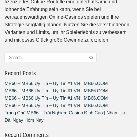
lizenziertes Online-Roulette eine unterhaltsame und
lohnende Erfahrung sein kann, wenn Sie bei
vertrauenswürdigen Online-Casinos spielen und Ihre
Strategie sorgfältig planen. Nutzen Sie die verschiedenen
Varianten und Limits, um Ihr Spielerlebnis zu verbessern
und mit etwas Glück große Gewinne zu erzielen.
Recent Posts
MB66 – MB66 Uy Tín – Uy Tín #1 VN | MB66.COM
MB66 – MB66 Uy Tín – Uy Tín #1 VN | MB66.COM
MB66 – MB66 Uy Tín – Uy Tín #1 VN | MB66.COM
MB66 – MB66 Uy Tín – Uy Tín #1 VN | MB66.COM
Trang Chủ MB66 – Trải Nghiệm Casino Đỉnh Cao | Nhận Ưu
Đãi Ngay Hôm Nay
Recent Comments