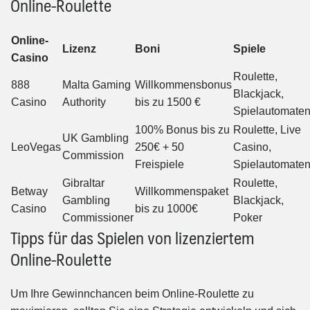
Online-Roulette
Online-
Lizenz
Boni
Spiele
Casino
Roulette,
888
Malta Gaming
Willkommensbonus
Blackjack,
Casino
Authority
bis zu 1500 €
Spielautomate
100% Bonus bis zu
Roulette, Live
UK Gambling
LeoVegas
250€ + 50
Casino,
Commission
Freispiele
Spielautomate
Gibraltar
Roulette,
Betway
Willkommenspaket
Gambling
Blackjack,
Casino
bis zu 1000€
Commissioner
Poker
Tipps für das Spielen von lizenziertem
Online-Roulette
Um Ihre Gewinnchancen beim Online-Roulette zu