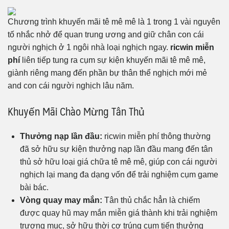
Chương trình khuyến mãi tê mê mê là 1 trong 1 vài nguyên
tố nhắc nhở để quan trung ương and giữ chân con cái
người nghịch ở 1 ngôi nhà loại nghịch ngay.
ricwin miễn
phí
liên tiếp tung ra cụm sự kiện khuyến mãi tê mê mê,
giành riêng mang đến phần bự thân thể nghịch mới mẻ
and con cái người nghịch lâu năm.
Khuyến Mãi Chào Mừng Tân Thủ
Thưởng nạp lần đầu:
ricwin miễn phí thông thường
đã sở hữu sự kiện thưởng nạp lần đầu mang đến tân
thủ sở hữu loại giá chữa tê mê mê, giúp con cái người
nghịch lại mang đa dạng vốn để trải nghiệm cụm game
bài bác.
Vòng quay may mắn:
Tân thủ chắc hẳn là chiếm
được quay hũ may mắn miễn giá thành khi trải nghiệm
trương mục, sở hữu thời cơ trúng cụm tiến thưởng