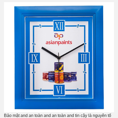
Bảo mật and an toàn and an toàn and tin cậy là nguyên tố