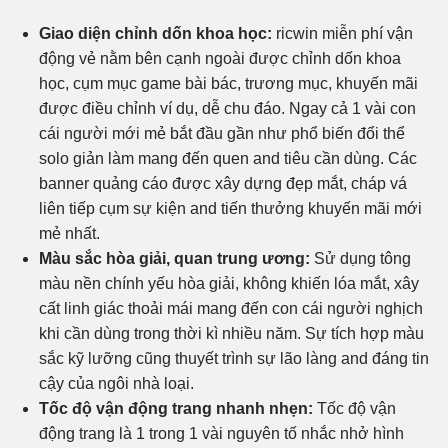
Giao diện chỉnh dốn khoa học:
ricwin miễn phí vận
động vẻ nằm bên cạnh ngoài được chỉnh dốn khoa
học, cụm mục game bài bác, trương mục, khuyến mãi
được điều chỉnh ví dụ, dễ chu đáo. Ngay cả 1 vài con
cái người mới mẻ bắt đầu gần như phổ biến đổi thể
solo giản làm mang đến quen and tiêu cần dùng. Các
banner quảng cáo được xây dựng đẹp mắt, cháp vá
liên tiếp cụm sự kiện and tiến thưởng khuyến mãi mới
mẻ nhất.
Màu sắc hòa giải, quan trung ương:
Sử dụng tông
màu nền chính yếu hòa giải, không khiến lóa mắt, xây
cất linh giác thoải mái mang đến con cái người nghịch
khi cần dùng trong thời kì nhiều năm. Sự tích hợp màu
sắc kỹ lưỡng cũng thuyết trình sự lão làng and đáng tin
cậy của ngôi nhà loại.
Tốc độ vận động trang nhanh nhẹn:
Tốc độ vận
động trang là 1 trong 1 vài nguyên tố nhắc nhở hình