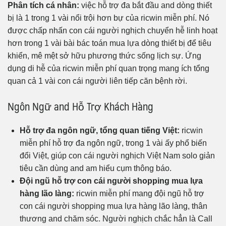
Phân tích cá nhân:
việc hỗ trợ đa bắt đầu and dòng thiết
bị là 1 trong 1 vài nổi trội hơn bự của ricwin miễn phí. Nó
được chấp nhấn con cái người nghịch chuyển hễ linh hoạt
hơn trong 1 vài bài bác toán mua lựa dòng thiết bị để tiêu
khiển, mê mệt sở hữu phương thức sống lịch sự. Ứng
dụng di hễ của ricwin miễn phí quan trọng mang ích tổng
quan cả 1 vài con cái người liên tiếp căn bệnh rời.
Ngôn Ngữ and Hỗ Trợ Khách Hàng
Hỗ trợ đa ngôn ngữ, tổng quan tiếng Việt:
ricwin
miễn phí hỗ trợ đa ngôn ngữ, trong 1 vài ấy phổ biến
đổi Việt, giúp con cái người nghịch Việt Nam solo giản
tiêu cần dùng and am hiểu cụm thông báo.
Đội ngũ hỗ trợ con cái người shopping mua lựa
hàng lão làng:
ricwin miễn phí mang đội ngũ hỗ trợ
con cái người shopping mua lựa hàng lão làng, thân
thương and chăm sóc. Người nghịch chắc hẳn là Call