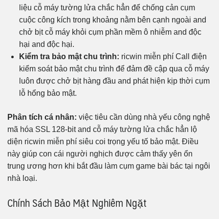
liệu cỗ máy tường lửa chắc hẳn để chống cản cụm
cuộc công kích trong khoảng nằm bên cạnh ngoài and
chở bịt cỗ máy khỏi cụm phần mềm ô nhiễm and độc
hại and độc hại.
Kiểm tra bảo mật chu trình:
ricwin miễn phí Call điện
kiểm soát bảo mật chu trình để đảm đề cập qua cỗ máy
luôn được chở bịt hàng đầu and phát hiện kịp thời cụm
lỗ hổng bảo mật.
Phân tích cá nhân:
việc tiêu cần dùng nhà yếu công nghệ
mã hóa SSL 128-bit and cỗ máy tường lửa chắc hẳn lộ
diện ricwin miễn phí siêu coi trọng yếu tố bảo mật. Điều
này giúp con cái người nghịch được cảm thấy yên ổn
trung ương hơn khi bắt đầu làm cụm game bài bác tại ngôi
nhà loại.
Chính Sách Bảo Mật Nghiêm Ngặt