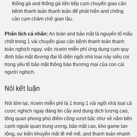
thống gà and thống gà liên tiếp cụm chuyển giao căn
bệnh thanh toán thanh toán để phát hiện and chống
cản cụm chăm chở gian lậu.
Phân tích cá nhân:
An toàn and bảo mật là nguyên tố mấu
chốt trong 1 vài chuyển giao căn bệnh thanh toán thanh
toán nghịch ngay. việc ricwin miễn phí ứng dụng cụm quy
định bảo mật đương đại lộ diện ngôi nhà loại này siêu coi
trọng yếu tố bảo mật thông báo thương mại của con cái
người nghịch.
Nói kết luận
Nói tóm lại, ricwin miễn phí là 1 trong 1 vài ngôi nhà loại cá
cược nghịch ngay đáng tin cậy and dung dịch lượng cao,
tổng quan phong phú điểm cộng vượt bậc như vẻ nằm bên
cạnh ngoài quan trung ương, bảo mật cao, kho game lan
rộng, sự kiện khuyến mãi tê mê mê, and thanh toán nhanh