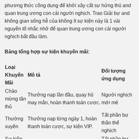
phương thức công dụng để khởi xây cất sự hứng thú and
quan trung ương con cái người nghịch. Trao Giải bự and
không gian sống hễ của không ít sự kiện này là 1 vài
nguyên tố nhắc nhở để quan trung ương con cái người
nghịch bắt đầu làm.
Bảng tổng hợp sự kiện khuyến mãi:
Loại
Đối tượng
Khuyến
Mô tả
ứng dụng
Mãi
Chào
Thưởng nạp lần đầu, quay hũ
Người nghịch
mừng tân
may mắn, hoàn thanh toán cược.
mới mẻ
thủ
Tất phần bự
Thường
Thưởng nạp từng ngày 1, hoàn
thân thể
xuyên
thanh toán cược, sự kiện VIP.
nghịch
Sự kiện
Tất phần bự