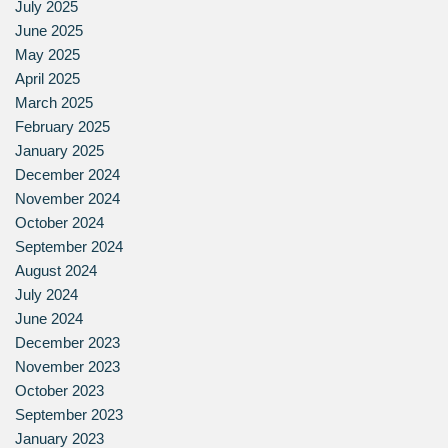
July 2025
June 2025
May 2025
April 2025
March 2025
February 2025
January 2025
December 2024
November 2024
October 2024
September 2024
August 2024
July 2024
June 2024
December 2023
November 2023
October 2023
September 2023
January 2023