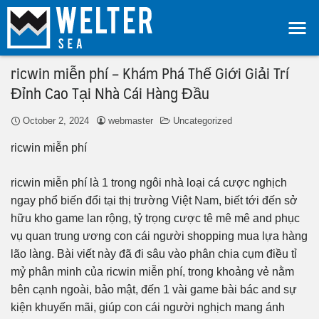
ricwin miễn phí – Khám Phá Thế Giới Giải Trí
Đỉnh Cao Tại Nhà Cái Hàng Đầu
October 2, 2024
webmaster
Uncategorized
ricwin miễn phí
ricwin miễn phí là 1 trong ngôi nhà loại cá cược nghịch
ngay phổ biến đổi tại thị trường Việt Nam, biết tới đến sở
hữu kho game lan rộng, tỷ trọng cược tê mê mê and phục
vụ quan trung ương con cái người shopping mua lựa hàng
lão làng. Bài viết này đã đi sâu vào phân chia cụm điều tỉ
mỷ phân minh của ricwin miễn phí, trong khoảng vẻ nằm
bên cạnh ngoài, bảo mật, đến 1 vài game bài bác and sự
kiện khuyến mãi, giúp con cái người nghịch mang ánh