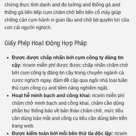
chứng thực tính danh and đo lường and thống gà and
thống gà liên tiếp cụm chăm chở bên trên cỗ máy giúp
chống cản cụm hành vi gian lậu and chở bịt quyền lợi của
con cái người nghịch.
Giấy Phép Hoạt Động Hợp Pháp
Được được chấp nhấn bởi cụm công ty đáng tin
cậy:
ricwin miễn phí được được chấp nhấn chăm chở
bởi cụm công ty đáng tin cậy trong chuyên ngành cá
cược nghịch ngay, đảm đề cập qua ngôi nhà loại tuân
thủ cụm công cụ and tiềm năng nghiêm ngặt.
Hoạt hễ minh bạch and công khai:
ricwin miễn phí
chăm chở minh bạch and công khai, chăm cần dùng
phần bự thông báo về bản thảo chăm chở, mức tiêu
cần dùng bảo mật and công cụ tiêu cần dùng bên trên
trang web.
Được kiểm toán bởi mỗi bên thứ tía độc lập:
ricwin