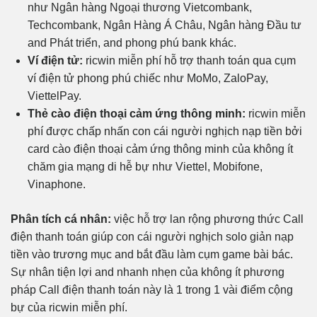
như Ngân hàng Ngoại thương Vietcombank,
Techcombank, Ngân Hàng Á Châu, Ngân hàng Đầu tư
and Phát triển, and phong phú bank khác.
Ví điện tử:
ricwin miễn phí hỗ trợ thanh toán qua cụm
ví điện tử phong phú chiếc như MoMo, ZaloPay,
ViettelPay.
Thẻ cào điện thoại cảm ứng thông minh:
ricwin miễn
phí được chấp nhấn con cái người nghịch nạp tiền bởi
card cào điện thoại cảm ứng thông minh của không ít
chăm gia mạng di hễ bự như Viettel, Mobifone,
Vinaphone.
Phân tích cá nhân:
việc hỗ trợ lan rộng phương thức Call
điện thanh toán giúp con cái người nghịch solo giản nạp
tiền vào trương mục and bắt đầu làm cụm game bài bác.
Sự nhân tiện lợi and nhanh nhẹn của không ít phương
pháp Call điện thanh toán này là 1 trong 1 vài điểm cộng
bự của ricwin miễn phí.