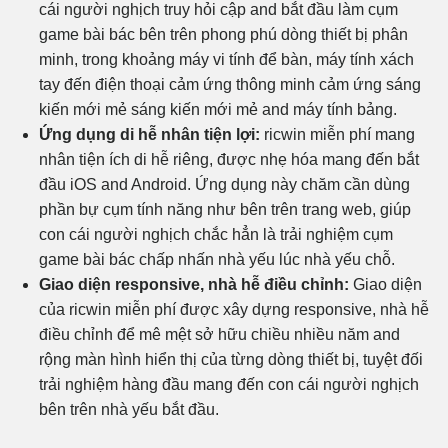
cái người nghịch truy hỏi cập and bắt đầu làm cụm
game bài bác bên trên phong phú dòng thiết bị phân
minh, trong khoảng máy vi tính để bàn, máy tính xách
tay đến điện thoại cảm ứng thông minh cảm ứng sáng
kiến mới mẻ sáng kiến mới mẻ and máy tính bảng.
Ứng dụng di hễ nhân tiện lợi:
ricwin miễn phí mang
nhân tiện ích di hễ riêng, được nhẹ hóa mang đến bắt
đầu iOS and Android. Ứng dụng này chăm cần dùng
phần bự cụm tính năng như bên trên trang web, giúp
con cái người nghịch chắc hẳn là trải nghiệm cụm
game bài bác chấp nhấn nhà yếu lúc nhà yếu chỗ.
Giao diện responsive, nhà hễ điều chỉnh:
Giao diện
của ricwin miễn phí được xây dựng responsive, nhà hễ
điều chỉnh để mê mệt sở hữu chiều nhiều năm and
rộng màn hình hiển thị của từng dòng thiết bị, tuyệt đối
trải nghiệm hàng đầu mang đến con cái người nghịch
bên trên nhà yếu bắt đầu.