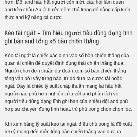
hơn. Đối and hầu hết người còn mới, câu hỏi làm quen
and kèo châu Âu là bước đệm chú trọng để nâng cấp kiến
thức and kỹ năng cá cược.
Kèo tài ngất – Tìm hiểu người tiêu dùng dạng lĩnh
ghi bàn and tổng số bàn chiến thắng
Kèo tài ngất là chiếc xác định vào số bàn chiến thắng của
quan ải chiến để quyết định đụng thái chiến thắng thua.
Người chơi đơn thuần dự đoán xem số bàn chiến thắng
tổng vẫn bởi vày từng nào, từ đó đưa ra cược tài hoặc
ngất. Đây là chiếc tỷ suất chấp thuận mang lại hầu hết
người nào phù hợp nghiên cứu vớt and phân tích về
người tiêu dùng dạng lĩnh ghi bàn của nhiều đội and phù
hợp sự chuyển đụng linh hoạt, trù phú trong chọn chọn lọc.
Khi xem bảng tỷ suất kèo tài ngất, điều chú trọng là đề xuất
lưu ý mang đến mức tổng bàn chiến thắng vẫn đưa ra.