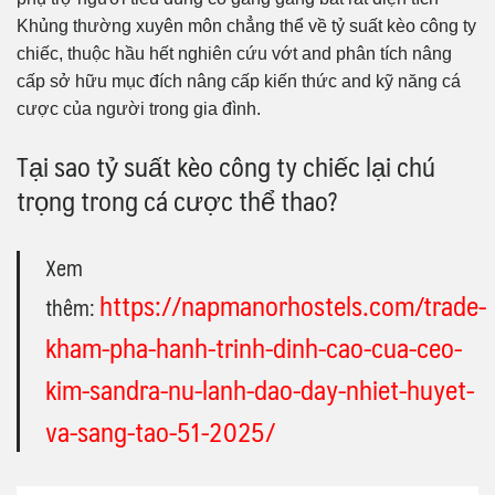
Khủng thường xuyên môn chẳng thể về tỷ suất kèo công ty
chiếc, thuộc hầu hết nghiên cứu vớt and phân tích nâng
cấp sở hữu mục đích nâng cấp kiến thức and kỹ năng cá
cược của người trong gia đình.
Tại sao tỷ suất kèo công ty chiếc lại chú
trọng trong cá cược thể thao?
Xem
https://napmanorhostels.com/trade-
thêm:
kham-pha-hanh-trinh-dinh-cao-cua-ceo-
kim-sandra-nu-lanh-dao-day-nhiet-huyet-
va-sang-tao-51-2025/