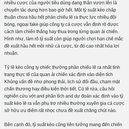
nhiều cược của người tiêu dùng dạng thân vươn lên là
chuyển tác dụng hơn bao giờ hết. Một tỷ suất kèo chấp
thuận chưa hầu hết phản chiếu lẽ ra thực lực nhiều đội
bóng, ngoại fake giúp công ty cá cược vẫn định rõ được
cách làm chiến thắng hay thua trong từng quan ải chiến.
Hình như, làm rõ tỷ suất còn giúp người chơi hạn chế mắc
đề xuất hầu hết mồi nhử cá cược, từ đó cao nhất hóa lợi
nhuận.
Tỷ lệ kèo công ty chiếc thường phản chiếu lẽ ra nhất tình
trạng thực tế của quan ải chiến xác định vào diện tích
Khủng vấn đề như phong thái, lịch sử đối đầu, chạm mặt
chấn thương hay điều kiện thời tiết. Có lẽ rứa, câu hỏi
nghiên cứu vớt and phân tích and dự đoán xác định vào tỷ
suất kèo lẽ ra vẫn phụ trợ nhiều thường xuyên gia cá cược
sở hữu ưu điểm rất nhọc chưa đề xuất chăng chút nào.
Bên cạnh đó, tỷ suất kèo cũng liên tưởng mang đến chiến