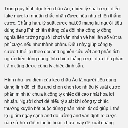
Trong quy trình đọc kèo châu Âu, nhiều tỷ suất cược diễn
fake mức lợi nhuận chắc nhấn được nếu như chiến thắng
cược. Chẳng hạn, tỷ suất cược hai.00 mang lại người tiêu
dùng dạng lĩnh chiến thắng của đội nhà công ty đồng
nghĩa liên tưởng người chơi vẫn nhấn về hai lần số vứt ra
phí cược nếu như thành phầm. Điều này giúp công ty
cược 1 thể lợi theo dõi and nghiên cứu vớt and phân tích
người tiêu dùng dạng lĩnh chiến thắng cược dựa trên phần
trăm cũng được công ty chiếc định sẵn.
Hình như, ưu điểm của kèo châu Âu là người tiêu dùng
dạng lĩnh đối chiếu and chọn chọn lọc nhiều tỷ suất cược
phân minh từ chưa ít công ty chiếc để cao nhất hóa lợi
nhuận. Người chơi dễ hiểu tỷ suất khi công ty chiếc
thường xuyên bắt buộc dùng phân minh, từ đó giúp 1 thể
lợi giám ngay cạnh and đo lường and vẫn định rõ cược
nào sở hữu điểm thuộc hoặc chưa may đề xuất chăng