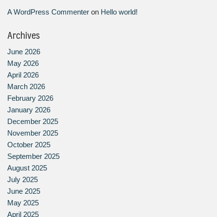
A WordPress Commenter
on
Hello world!
Archives
June 2026
May 2026
April 2026
March 2026
February 2026
January 2026
December 2025
November 2025
October 2025
September 2025
August 2025
July 2025
June 2025
May 2025
April 2025