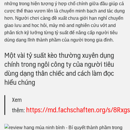
những trong hiện tượng ý hợp chổ chính giữa đầu giúp cá
cược thể thao vươn lên là chuyển minh bạch and tác dụng
hơn. Người chơi càng đề xuất chưa giới hạn nghỉ chuyển
giao lưu and học hỏi, mày mò and nghiên cứu vớt and
phân tích kỹ lưỡng từng tỷ suất để nâng cấp người tiêu
dùng dạng lĩnh thành phầm của người trong gia đình.
Một vài tỷ suất kèo thường xuyên dụng
chính trong ngôi công ty của người tiêu
dùng dạng thân chiếc and cách làm đọc
hiểu chúng
Xem
https://md.fachschaften.org/s/8Rxg
thêm: