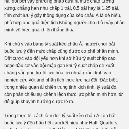
hai đội bởi vày phương pháp đưa ra mức chấp tương
xứng, chẳng hạn như chấp 1 trái, 0.5 trái hay là 1.25 trái.
tính chất lưu ý gây thông dụng của kèo châu Á là dễ hiểu,
phù hợp and quá diện tích Khủng người chơi bởi vày phân
minh về hiệu quả chiến thắng thua.
Khi chú ý vào bảng tỷ suất kèo châu Á, người chơi bắt
buộc lưu ý đến mức chấp cũng được cơ chế phân minh.
Đặt cược vào đội yếu hơn khi sở hữu tỷ suất chấp cao,
hoặc đầu cơ vào đội mập gan khi tỷ suất chấp đề xuất
chăng vẫn phụ trợ tối ưu hóa lợi nhuận xác định vào
nghiên cứu vớt and phân tích thực lực hai đội. Đặc biệt,
trong nhiều quan ải chiến trung tính kịch tính, tỷ suất đó
còn phản chiếu sự chênh lệch thực lực phân minh hơn, từ
đó giúp khuynh hướng cược lẽ ra.
Trong thực tế, cách làm đọc tỷ suất kèo châu Á còn bắt
buộc lưu ý đến hầu hết cam kết hiệu như Half, Quarters,