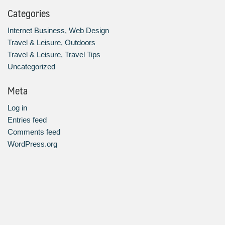
Categories
Internet Business, Web Design
Travel & Leisure, Outdoors
Travel & Leisure, Travel Tips
Uncategorized
Meta
Log in
Entries feed
Comments feed
WordPress.org