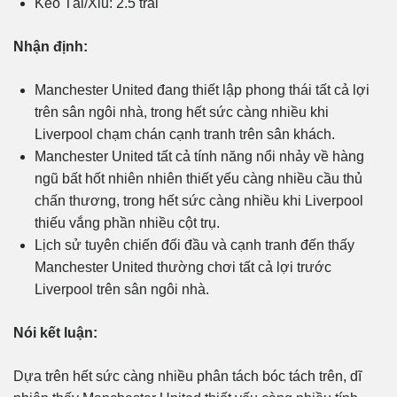
Kèo Tài/Xỉu: 2.5 trái
Nhận định:
Manchester United đang thiết lập phong thái tất cả lợi
trên sân ngôi nhà, trong hết sức càng nhiều khi
Liverpool chạm chán cạnh tranh trên sân khách.
Manchester United tất cả tính năng nổi nhảy về hàng
ngũ bất hốt nhiên nhiên thiết yếu càng nhiều cầu thủ
chấn thương, trong hết sức càng nhiều khi Liverpool
thiếu vắng phần nhiều cột trụ.
Lịch sử tuyên chiến đối đầu và cạnh tranh đến thấy
Manchester United thường chơi tất cả lợi trước
Liverpool trên sân ngôi nhà.
Nói kết luận:
Dựa trên hết sức càng nhiều phân tách bóc tách trên, dĩ