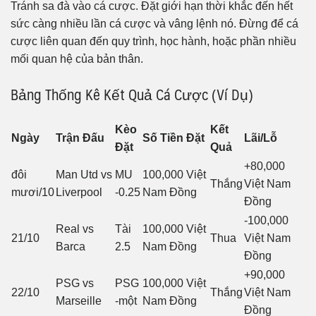
Tránh sa đà vào cá cược. Đặt giới hạn thời khắc đến hết
sức càng nhiều lần cá cược và vâng lệnh nó. Đừng để cá
cược liên quan đến quy trình, học hành, hoặc phần nhiều
mối quan hệ của bản thân.
Bảng Thống Kê Kết Quả Cá Cược (Ví Dụ)
Kèo
Kết
Ngày
Trận Đấu
Số Tiền Đặt
Lãi/Lỗ
Đặt
Quả
+80,000
đôi
Man Utd vs
MU
100,000 Việt
Thắng
Việt Nam
mươi/10
Liverpool
-0.25
Nam Đồng
Đồng
-100,000
Real vs
Tài
100,000 Việt
21/10
Thua
Việt Nam
Barca
2.5
Nam Đồng
Đồng
+90,000
PSG vs
PSG
100,000 Việt
22/10
Thắng
Việt Nam
Marseille
-một
Nam Đồng
Đồng