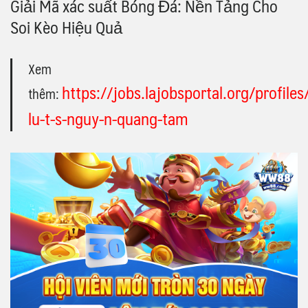
Giải Mã xác suất Bóng Đá: Nền Tảng Cho
Soi Kèo Hiệu Quả
Xem
https://jobs.lajobsportal.org/profil
thêm:
lu-t-s-nguy-n-quang-tam