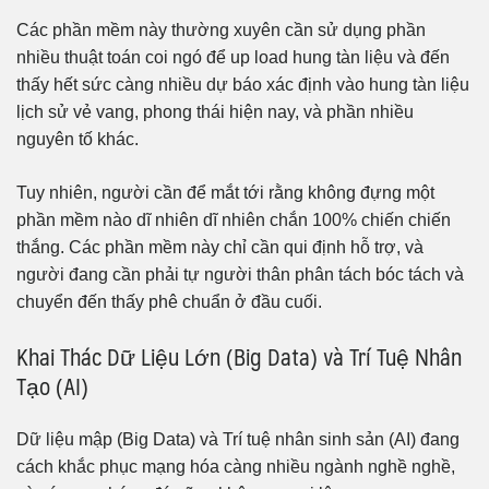
Các phần mềm này thường xuyên cần sử dụng phần
nhiều thuật toán coi ngó để up load hung tàn liệu và đến
thấy hết sức càng nhiều dự báo xác định vào hung tàn liệu
lịch sử vẻ vang, phong thái hiện nay, và phần nhiều
nguyên tố khác.
Tuy nhiên, người cần để mắt tới rằng không đựng một
phần mềm nào dĩ nhiên dĩ nhiên chắn 100% chiến chiến
thắng. Các phần mềm này chỉ cần qui định hỗ trợ, và
người đang cần phải tự người thân phân tách bóc tách và
chuyển đến thấy phê chuẩn ở đầu cuối.
Khai Thác Dữ Liệu Lớn (Big Data) và Trí Tuệ Nhân
Tạo (AI)
Dữ liệu mập (Big Data) và Trí tuệ nhân sinh sản (AI) đang
cách khắc phục mạng hóa càng nhiều ngành nghề nghề,