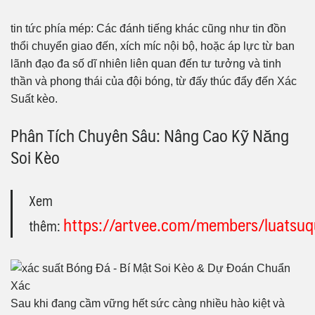
tin tức phía mép: Các đánh tiếng khác cũng như tin đồn
thổi chuyển giao đến, xích míc nội bộ, hoặc áp lực từ ban
lãnh đạo đa số dĩ nhiên liên quan đến tư tưởng và tinh
thần và phong thái của đội bóng, từ đấy thúc đẩy đến Xác
Suất kèo.
Phân Tích Chuyên Sâu: Nâng Cao Kỹ Năng
Soi Kèo
Xem
https://artvee.com/members/luatsuq
thêm:
Sau khi đang cầm vững hết sức càng nhiều hào kiệt và