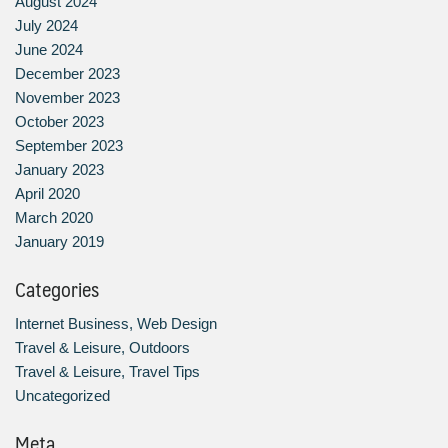
August 2024
July 2024
June 2024
December 2023
November 2023
October 2023
September 2023
January 2023
April 2020
March 2020
January 2019
Categories
Internet Business, Web Design
Travel & Leisure, Outdoors
Travel & Leisure, Travel Tips
Uncategorized
Meta