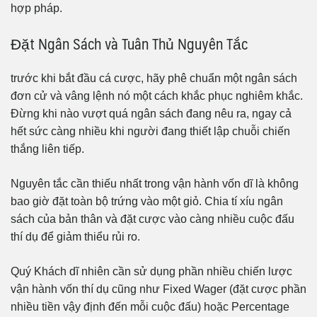
hợp pháp.
Đặt Ngân Sách và Tuân Thủ Nguyên Tắc
trước khi bắt đầu cá cược, hãy phê chuẩn một ngân sách
đơn cử và vâng lệnh nó một cách khắc phục nghiêm khắc.
Đừng khi nào vượt quá ngân sách đang nêu ra, ngay cả
hết sức càng nhiều khi người đang thiết lập chuỗi chiến
thắng liên tiếp.
Nguyên tắc cần thiếu nhất trong vận hành vốn dĩ là không
bao giờ đặt toàn bộ trứng vào một giỏ. Chia tí xíu ngân
sách của bản thân và đặt cược vào càng nhiều cuộc đấu
thí dụ để giảm thiểu rủi ro.
Quý Khách dĩ nhiên cần sử dụng phần nhiều chiến lược
vận hành vốn thí dụ cũng như Fixed Wager (đặt cược phần
nhiều tiền vậy định đến mỗi cuộc đấu) hoặc Percentage