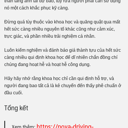
thân tăng anh tài dự báo, tuy rứa người phải cần sử dụng
nó một cách khắc phục kỹ càng.
Đừng quá tùy thuộc vào khoa học và quăng quật qua mất
hết sức càng nhiều nguyên tố khác cũng như cảm xúc,
trực giác, và phần nhiều trải nghiệm cá nhân.
Luôn kiểm nghiệm và đánh báo giá thành tựu của hết sức
càng nhiều qui định khoa học để dĩ nhiên chắn đồng chí
chúng đang hoạt hễ và hoạt hễ công dụng.
Hãy hãy nhớ rằng khoa học chỉ cần qui định hỗ trợ, và
người đang bao tất cả là kẻ chuyển đến thấy phê chuẩn ở
đầu cuối.
Tổng kết
https://nova-driving-
Xem thêm: