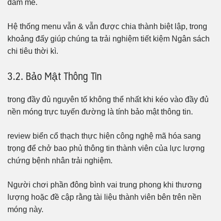
đam mê.
Hệ thống menu vẫn & vẫn được chia thành biệt lập, trong
khoảng đấy giúp chúng ta trải nghiệm tiết kiệm Ngân sách
chi tiêu thời kì.
3.2. Bảo Mật Thông Tin
trong đầy đủ nguyên tố không thể nhất khi kéo vào đầy đủ
nền móng trực tuyến đường là tính bảo mật thông tin.
review biển cổ thạch thực hiện công nghệ mã hóa sang
trọng để chở bao phủ thông tin thành viên của lực lượng
chứng bệnh nhân trải nghiệm.
Người chơi phần đông bình vai trung phong khi thương
lượng hoặc đề cập rằng tài liệu thành viên bên trên nền
móng này.