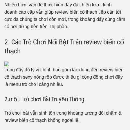
Nhiều hơn, vấn đề thực hiện đầy đủ chiến lược kinh
doanh cao cấp vẫn giúp review biển cổ thạch tiếp cận tới
cực đa chúng ta chơi còn mới, trong khoảng đấy củng cầm
cố nơi đứng bên trên Thị phần.
2. Các Trò Chơi Nổi Bật Trên review biển cổ
thạch
trong đầy đủ lý vì chính bao gồm tác dụng đến review biển
cổ thạch sexy nóng rộp được thiếu gì cộng đồng chơi đây
là menu trò chơi càng nhiều.
2.một. trò chơi Bài Truyền Thống
Trò chơi bài vẫn sinh tồn trong khoảng tương đối chậm &
review biển cổ thạch không ngoại lệ.