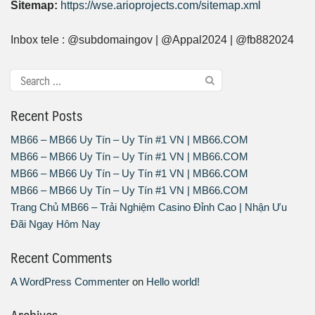
Sitemap:
https://wse.arioprojects.com/sitemap.xml
Inbox tele : @subdomaingov | @Appal2024 | @fb882024
Recent Posts
MB66 – MB66 Uy Tín – Uy Tín #1 VN | MB66.COM
MB66 – MB66 Uy Tín – Uy Tín #1 VN | MB66.COM
MB66 – MB66 Uy Tín – Uy Tín #1 VN | MB66.COM
MB66 – MB66 Uy Tín – Uy Tín #1 VN | MB66.COM
Trang Chủ MB66 – Trải Nghiệm Casino Đỉnh Cao | Nhận Ưu
Đãi Ngay Hôm Nay
Recent Comments
A WordPress Commenter
on
Hello world!