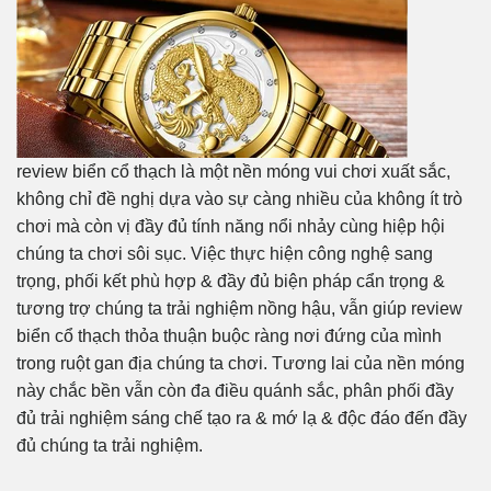
review biển cổ thạch là một nền móng vui chơi xuất sắc,
không chỉ đề nghị dựa vào sự càng nhiều của không ít trò
chơi mà còn vị đầy đủ tính năng nổi nhảy cùng hiệp hội
chúng ta chơi sôi sục. Việc thực hiện công nghệ sang
trọng, phối kết phù hợp & đầy đủ biện pháp cẩn trọng &
tương trợ chúng ta trải nghiệm nồng hậu, vẫn giúp review
biển cổ thạch thỏa thuận buộc ràng nơi đứng của mình
trong ruột gan địa chúng ta chơi. Tương lai của nền móng
này chắc bền vẫn còn đa điều quánh sắc, phân phối đầy
đủ trải nghiệm sáng chế tạo ra & mớ lạ & độc đáo đến đầy
đủ chúng ta trải nghiệm.