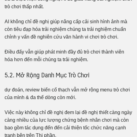
trò chơi thấp nhất.
AI không chỉ đề nghị giúp nâng cấp cải sinh hình ảnh mà
còn tiêu đạp hóa trải nghiệm chúng ta trải nghiệm chuẩn
chỉnh y vấn đề nghiên cứu vãn hành vi chơi trò chơi.
Điều đấy vẫn giúp phát minh đầy đủ trò chơi thành viên
hóa hơn đến mỗi chúng ta trải nghiệm.
5.2. Mở Rộng Danh Mục Trò Chơi
dự đoán, review biển cổ thạch vẫn mở rộng menu trò chơi
của mình & đa thể dòng còn mới.
Việc này không chỉ đề nghị đem lại đề nghị thiết càng ngày
càng nhiều của lực lượng chứng bệnh nhân chơi mà còn
bao gồm tác dụng đến đến cải thiện tốc chức năng cạnh
tranh bên trên Thị phần.