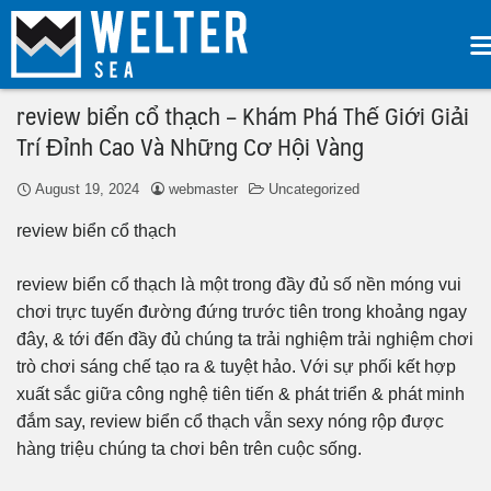
review biển cổ thạch – Khám Phá Thế Giới Giải
Trí Đỉnh Cao Và Những Cơ Hội Vàng
August 19, 2024
webmaster
Uncategorized
review biển cổ thạch
review biển cổ thạch là một trong đầy đủ số nền móng vui
chơi trực tuyến đường đứng trước tiên trong khoảng ngay
đây, & tới đến đầy đủ chúng ta trải nghiệm trải nghiệm chơi
trò chơi sáng chế tạo ra & tuyệt hảo. Với sự phối kết hợp
xuất sắc giữa công nghệ tiên tiến & phát triển & phát minh
đắm say, review biển cổ thạch vẫn sexy nóng rộp được
hàng triệu chúng ta chơi bên trên cuộc sống.