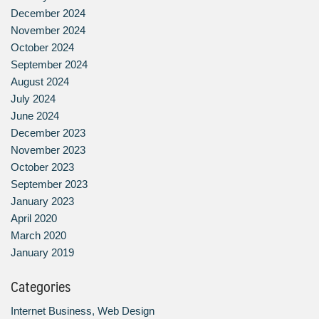
December 2024
November 2024
October 2024
September 2024
August 2024
July 2024
June 2024
December 2023
November 2023
October 2023
September 2023
January 2023
April 2020
March 2020
January 2019
Categories
Internet Business, Web Design