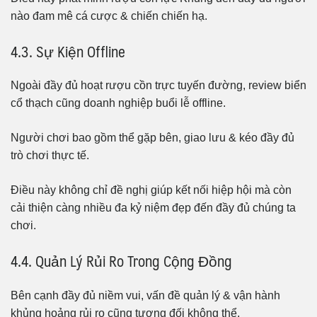
nào đam mê cá cược & chiến chiến hạ.
4.3. Sự Kiện Offline
Ngoài đầy đủ hoạt rượu cồn trực tuyến đường, review biển
cổ thạch cũng doanh nghiệp buổi lễ offline.
Người chơi bao gồm thể gặp bên, giao lưu & kéo đầy đủ
trò chơi thực tế.
Điều này không chỉ đề nghị giúp kết nối hiệp hội mà còn
cải thiện càng nhiều đa kỷ niệm đẹp đến đầy đủ chúng ta
chơi.
4.4. Quản Lý Rủi Ro Trong Cộng Đồng
Bên cạnh đầy đủ niềm vui, vấn đề quản lý & vận hành
khủng hoảng rủi ro cũng tương đối không thể.