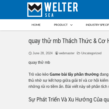
HOME
PRODUCT
INDUSTRY SPECI
quay thử mb Thách Thức & Cơ Hộ
June 28, 2024
webmaster
Uncategorized
quay thử mb
Trò vào kèo
Game bài lấy phần thưởng
đang 
thủ nhờ sự kết hợp giữa giải trí và cơ hội kiếm 
những rủi ro tiềm ẩn. Bài viết này sẽ phân tích
Sự Phát Triển Và Xu Hướng Của q