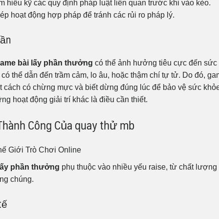
ìm hiểu kỹ các quy định pháp luật liên quan trước khi vào kèo.
p hoạt động hợp pháp để tránh các rủi ro pháp lý.
hần
ame bài lấy phần thưởng
có thể ảnh hưởng tiêu cực đến sức
c có thể dẫn đến trầm cảm, lo âu, hoặc thậm chí tự tử. Do đó, g
ột cách có chừng mực và biết dừng đúng lúc để bảo vệ sức khỏ
g hoạt động giải trí khác là điều cần thiết.
Thành Công Của quay thử mb
lấy phần thưởng
phụ thuộc vào nhiều yếu raise, từ chất lượng
ng chúng.
tế