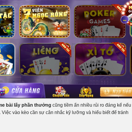
e bài lấy phần thưởng
cũng tiềm ẩn nhiều rủi ro đáng kể nếu
. Việc vào kèo cần sự cân nhắc kỹ lưỡng và hiểu biết để tránh