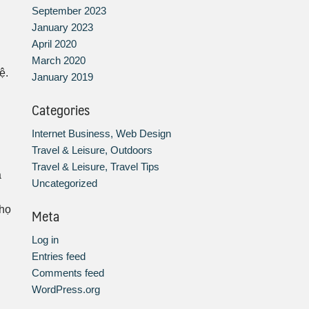
September 2023
January 2023
April 2020
March 2020
ệ.
January 2019
Categories
Internet Business, Web Design
Travel & Leisure, Outdoors
Travel & Leisure, Travel Tips
à
Uncategorized
 họ
Meta
Log in
Entries feed
Comments feed
WordPress.org