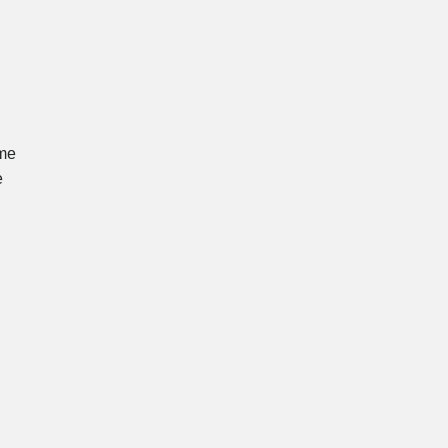
ame
e