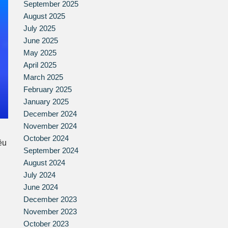
September 2025
August 2025
July 2025
June 2025
May 2025
April 2025
March 2025
February 2025
January 2025
December 2024
November 2024
n
October 2024
ều
September 2024
August 2024
July 2024
June 2024
December 2023
November 2023
October 2023