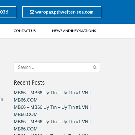
8036
waropas.p@welter-sea.com
CONTACT US
NEWS AND INFOMATIONS
Recent Posts
MB66 – MB66 Uy Tín – Uy Tín #1 VN |
nh
MB66.COM
MB66 – MB66 Uy Tín – Uy Tín #1 VN |
MB66.COM
MB66 – MB66 Uy Tín – Uy Tín #1 VN |
MB66.COM