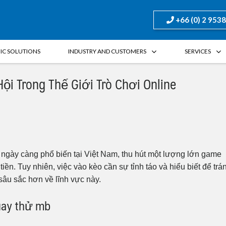
+66 (0) 2 953
FIC SOLUTIONS
INDUSTRY AND CUSTOMERS
SERVICES
i Trong Thế Giới Trò Chơi Online
ngày càng phổ biến tại Việt Nam, thu hút một lượng lớn game
tiền. Tuy nhiên, việc vào kèo cần sự tỉnh táo và hiểu biết để trá
 sâu sắc hơn về lĩnh vực này.
uay thử mb