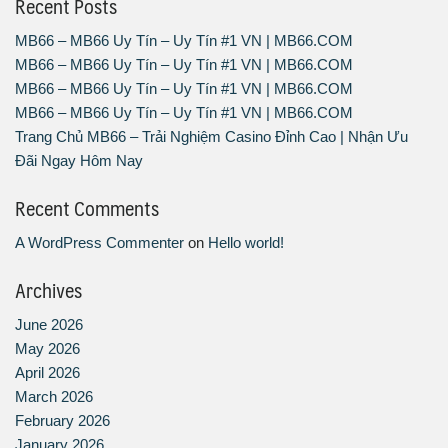
Recent Posts
MB66 – MB66 Uy Tín – Uy Tín #1 VN | MB66.COM
MB66 – MB66 Uy Tín – Uy Tín #1 VN | MB66.COM
MB66 – MB66 Uy Tín – Uy Tín #1 VN | MB66.COM
MB66 – MB66 Uy Tín – Uy Tín #1 VN | MB66.COM
Trang Chủ MB66 – Trải Nghiệm Casino Đỉnh Cao | Nhận Ưu
Đãi Ngay Hôm Nay
Recent Comments
A WordPress Commenter
on
Hello world!
Archives
June 2026
May 2026
April 2026
March 2026
February 2026
January 2026