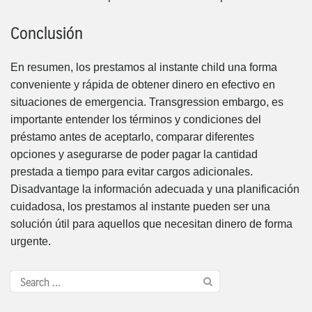
Conclusión
En resumen, los prestamos al instante child una forma
conveniente y rápida de obtener dinero en efectivo en
situaciones de emergencia. Transgression embargo, es
importante entender los términos y condiciones del
préstamo antes de aceptarlo, comparar diferentes
opciones y asegurarse de poder pagar la cantidad
prestada a tiempo para evitar cargos adicionales.
Disadvantage la información adecuada y una planificación
cuidadosa, los prestamos al instante pueden ser una
solución útil para aquellos que necesitan dinero de forma
urgente.