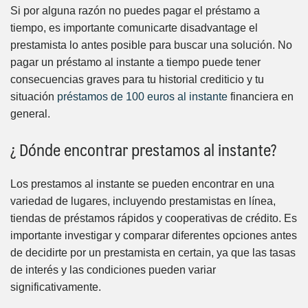
Si por alguna razón no puedes pagar el préstamo a
tiempo, es importante comunicarte disadvantage el
prestamista lo antes posible para buscar una solución. No
pagar un préstamo al instante a tiempo puede tener
consecuencias graves para tu historial crediticio y tu
situación
préstamos de 100 euros al instante
financiera en
general.
¿ Dónde encontrar prestamos al instante?
Los prestamos al instante se pueden encontrar en una
variedad de lugares, incluyendo prestamistas en línea,
tiendas de préstamos rápidos y cooperativas de crédito. Es
importante investigar y comparar diferentes opciones antes
de decidirte por un prestamista en certain, ya que las tasas
de interés y las condiciones pueden variar
significativamente.