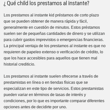
¿ Qué child los prestamos al instante?
Los prestamos al instante kid préstamos de corto plazo
que se pueden obtener de manera rápida y fácil,
generalmente en cuestión de minutos. Estos préstamos
suelen ser de pequeñas cantidades de dinero y se utilizan
para cubrir gastos imprevistos o emergencias financieras.
La principal ventaja de los prestamos al instante es que no
requieren de papeleo extenso o verificación de crédito, lo
que los hace accesibles para aquellos que tienen mal
historial crediticio.
Los prestamos al instante suelen ofrecerse a través de
prestamistas en línea o en tiendas físicas que se
especializan en este tipo de servicios. Estos prestamistas
pueden variar en términos de tasas de interés y
condiciones, por lo que es importante comparar diferentes
opciones antes de decidirte por uno.