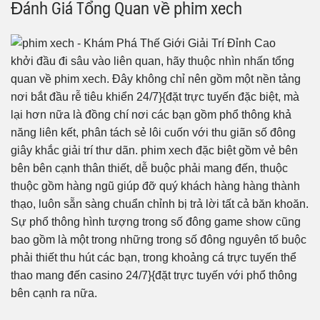
Đánh Giá Tổng Quan về phim xech
khởi đầu đi sâu vào liên quan, hãy thuộc nhìn nhấn tổng
quan về phim xech. Đây không chỉ nên gồm một nền tảng
nơi bắt đầu rễ tiêu khiển 24/7}{đặt trực tuyến đặc biệt, mà
lại hơn nữa là đồng chí nơi các bạn gồm phổ thông khả
năng liên kết, phân tách sẻ lôi cuốn với thu giãn số đông
giây khắc giải trí thư dãn. phim xech đặc biệt gồm vẻ bên
bên bên cạnh thân thiết, dễ buộc phải mang đến, thuộc
thuộc gồm hàng ngũ giúp đỡ quý khách hàng hàng thành
thạo, luôn sẵn sàng chuẩn chỉnh bị trả lời tất cả băn khoăn.
Sự phổ thông hình tượng trong số đông game show cũng
bao gồm là một trong những trong số đông nguyên tố buộc
phải thiết thu hút các bạn, trong khoảng cá trực tuyến thể
thao mang đến casino 24/7}{đặt trực tuyến với phổ thông
bên cạnh ra nữa.