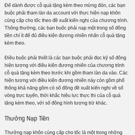
Để dành được cỗ quà tặng kèm theo mừng đón, các bạn
buộc phải tham làn da account với thực hiện nạp khôn
cùng cấp cho tốc theo đề xuất kiến nghị của chương trình.
Thông thường, các bạn buộc phải nạp một trong số đông
tiền chí ít để đủ điều kiện đương nhiên nhấn cỗ quà tặng
kèm theo.
Điều buộc phải thiết là các bạn buộc phải đọc kỹ số đông
hiện tượng với điều kiện đương nhiên của chương trình
cỗ quà tặng kèm theo trước khi gồm tham làn da vào. Các
hiện tượng với điều kiện đương nhiên này còn gồm phổ
thông khả năng gồm có số đông đề xuất kiến nghị về số
vòng trực tuyến, thời khắc hiệu lực thực thi của cỗ quà
tặng kèm theo, với số đông hình tượng trừ khác.
Thưởng Nạp Tiền
Thưởng nạp khôn cùng cấp cho tốc là một trong những