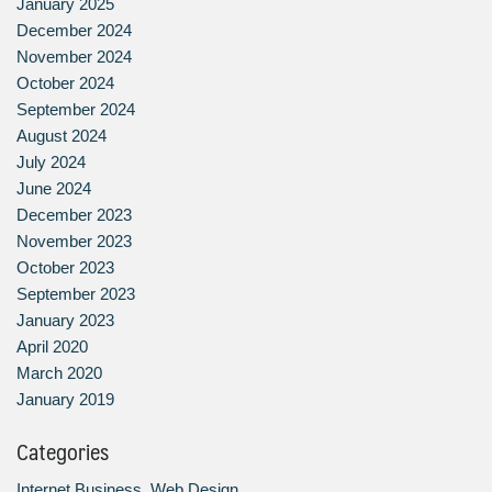
January 2025
December 2024
November 2024
October 2024
September 2024
August 2024
July 2024
June 2024
December 2023
November 2023
October 2023
September 2023
January 2023
April 2020
March 2020
January 2019
Categories
Internet Business, Web Design