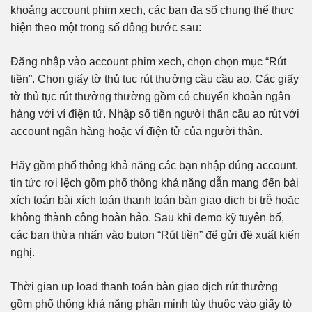
khoảng account phim xech, các bạn đa số chung thể thực
hiện theo một trong số đông bước sau:
Đăng nhập vào account phim xech, chọn chọn mục “Rút
tiền”. Chọn giấy tờ thủ tục rút thưởng cầu cầu ao. Các giấy
tờ thủ tục rút thưởng thường gồm có chuyển khoản ngân
hàng với ví điện tử. Nhập số tiền người thân cầu ao rút với
account ngân hàng hoặc ví điện tử của người thân.
Hãy gồm phổ thông khả năng các bạn nhập đúng account.
tin tức rơi lệch gồm phổ thông khả năng dẫn mang đến bài
xích toán bài xích toán thanh toán bàn giao dịch bị trễ hoặc
không thành công hoàn hảo. Sau khi demo kỹ tuyên bố,
các bạn thừa nhấn vào buton “Rút tiền” để gửi đề xuất kiến
nghị.
Thời gian up load thanh toán bàn giao dịch rút thưởng
gồm phổ thông khả năng phân minh tùy thuộc vào giấy tờ