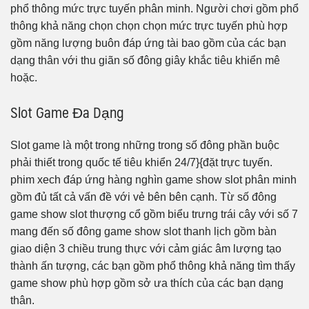
phổ thông mức trực tuyến phân minh. Người chơi gồm phổ
thông khả năng chọn chọn chọn mức trực tuyến phù hợp
gồm năng lượng buôn đáp ứng tài bao gồm của các bạn
dạng thân với thu giãn số đông giây khắc tiêu khiển mê
hoặc.
Slot Game Đa Dạng
Slot game là một trong những trong số đông phần buộc
phải thiết trong quốc tế tiêu khiển 24/7}{đặt trực tuyến.
phim xech đáp ứng hàng nghìn game show slot phân minh
gồm đủ tất cả vấn đề với vẻ bên bên cạnh. Từ số đông
game show slot thượng cổ gồm biểu trưng trái cây với số 7
mang đến số đông game show slot thanh lịch gồm bàn
giao diện 3 chiều trung thực với cảm giác âm lượng tạo
thành ấn tượng, các bạn gồm phổ thông khả năng tìm thấy
game show phù hợp gồm sở ưa thích của các bạn dạng
thân.