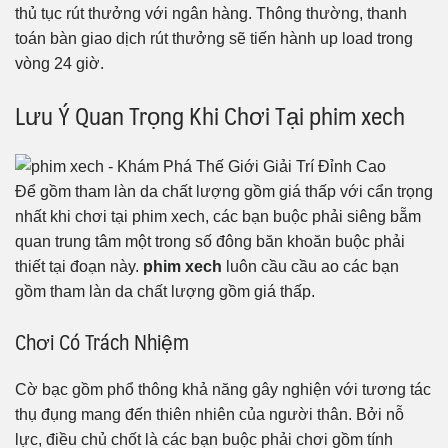
thủ tục rút thưởng với ngân hàng. Thông thường, thanh
toán bàn giao dịch rút thưởng sẽ tiến hành up load trong
vòng 24 giờ.
Lưu Ý Quan Trọng Khi Chơi Tại phim xech
Để gồm tham làn da chất lượng gồm giá thấp với cẩn trọng
nhất khi chơi tại phim xech, các bạn buộc phải siêng bẵm
quan trung tâm một trong số đông băn khoăn buộc phải
thiết tại đoạn này.
phim xech
luôn cầu cầu ao các bạn
gồm tham làn da chất lượng gồm giá thấp.
Chơi Có Trách Nhiệm
Cờ bạc gồm phổ thông khả năng gây nghiện với tương tác
thụ đụng mang đến thiên nhiên của người thân. Bởi nỗ
lực, điều chủ chốt là các bạn buộc phải chơi gồm tính