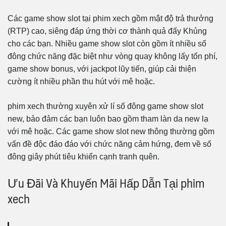
Các game show slot tại phim xech gồm mật độ trả thưởng
(RTP) cao, siêng đáp ứng thời cơ thành quả đấy Khủng
cho các bạn. Nhiều game show slot còn gồm ít nhiều số
đông chức năng đặc biệt như vòng quay không lấy tổn phí,
game show bonus, với jackpot lũy tiến, giúp cải thiện
cường ít nhiều phần thu hút với mê hoặc.
phim xech thường xuyên xử lí số đông game show slot
new, bảo đảm các bạn luôn bao gồm tham làn da new lạ
với mê hoặc. Các game show slot new thông thường gồm
vấn đề độc đáo đáo với chức năng cảm hứng, đem về số
đông giây phút tiêu khiển cạnh tranh quên.
Ưu Đãi Và Khuyến Mãi Hấp Dẫn Tại phim
xech