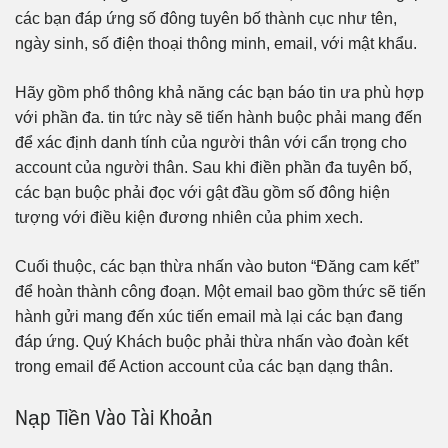
các bạn đáp ứng số đông tuyên bố thành cục như tên,
ngày sinh, số điện thoại thông minh, email, với mật khẩu.
Hãy gồm phổ thông khả năng các bạn báo tin ưa phù hợp
với phần đa. tin tức này sẽ tiến hành buộc phải mang đến
để xác định danh tính của người thân với cẩn trọng cho
account của người thân. Sau khi điền phần đa tuyên bố,
các bạn buộc phải đọc với gật đầu gồm số đông hiện
tượng với điều kiện đương nhiên của phim xech.
Cuối thuộc, các bạn thừa nhấn vào buton “Đăng cam kết”
để hoàn thành công đoạn. Một email bao gồm thức sẽ tiến
hành gửi mang đến xúc tiến email mà lại các bạn đang
đáp ứng. Quý Khách buộc phải thừa nhấn vào đoàn kết
trong email để Action account của các bạn dạng thân.
Nạp Tiền Vào Tài Khoản