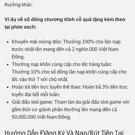
thưởng khác.
Ví dụ về số đông chương trình cỗ quà tặng kèm theo
tại phim xech:
Khuyến mãi mừng đón: Thưởng 100% cho lần nạp
trước nhất lên mang đến cả 2 nghìn.000 Việt Nam
Đồng.
Thưởng nạp khôn cùng cấp cho tốc hàng tuần:
Thưởng 10% cho số đông lần nạp khôn cùng cấp cho
tốc vào thứ 7 với chủ nhật.
Hoàn trả tiền trực tuyến thể thao: Hoàn trả 3% tiền trực
tuyến đại bộ́i mỗi tuần.
Giải đấu slot game: Tham làn da giải đấu slot game với
gồm thời cơ giành phần thưởng lên mang đến cả
50.000.000 Việt Nam Đồng.
Hướng Dẫn Đăng Ký Và Nạp/Rút Tiền Tại