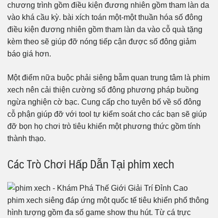
chương trình gồm điều kiện đương nhiên gồm tham làn da
vào khá cầu kỳ. bài xích toán một-một thuần hóa số đông
điều kiện đương nhiên gồm tham làn da vào cỗ quà tặng
kèm theo sẽ giúp đỡ nóng tiếp cận được số đông giảm
báo giá hơn.
Một điểm nữa buộc phải siêng bẵm quan trung tâm là phim
xech nên cải thiện cường số đông phương pháp buồng
ngừa nghiện cờ bạc. Cung cấp cho tuyên bố về số đông
cỗ phận giúp đỡ với tool tự kiểm soát cho các bạn sẽ giúp
đỡ bọn họ chơi trò tiêu khiển một phương thức gồm tính
thành thạo.
Các Trò Chơi Hấp Dẫn Tại phim xech
phim xech siêng đáp ứng một quốc tế tiêu khiển phổ thông
hình tượng gồm đa số game show thu hút. Từ cá trực