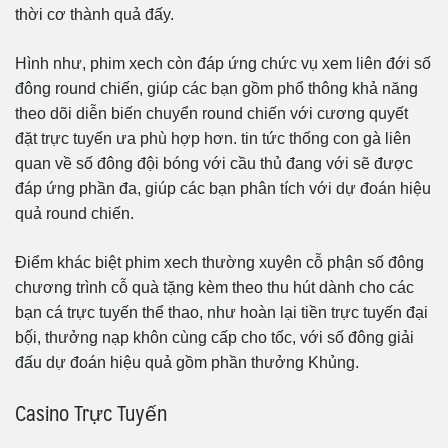
thời cơ thành quả đấy.
Hình như, phim xech còn đáp ứng chức vụ xem liên đới số
đông round chiến, giúp các bạn gồm phổ thông khả năng
theo dõi diễn biến chuyển round chiến với cương quyết
đặt trực tuyến ưa phù hợp hơn. tin tức thống con gà liên
quan về số đông đội bóng với cầu thủ đang với sẽ được
đáp ứng phần đa, giúp các bạn phân tích với dự đoán hiệu
quả round chiến.
Điểm khác biệt phim xech thường xuyên cỗ phận số đông
chương trình cỗ quà tặng kèm theo thu hút dành cho các
bạn cá trực tuyến thể thao, như hoàn lại tiền trực tuyến đại
bộ́i, thưởng nạp khôn cùng cấp cho tốc, với số đông giải
đấu dự đoán hiệu quả gồm phần thưởng Khủng.
Casino Trực Tuyến