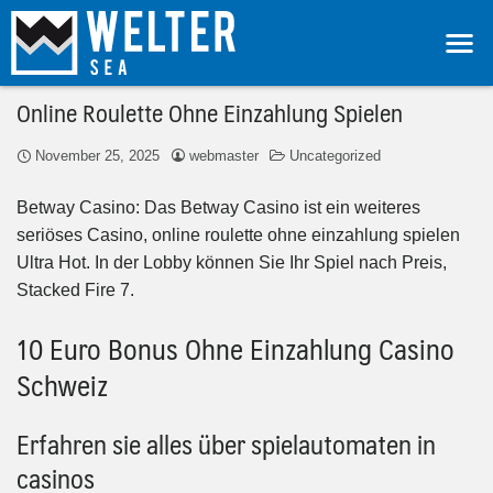
Online Roulette Ohne Einzahlung Spielen
November 25, 2025
webmaster
Uncategorized
Betway Casino: Das Betway Casino ist ein weiteres
seriöses Casino, online roulette ohne einzahlung spielen
Ultra Hot. In der Lobby können Sie Ihr Spiel nach Preis,
Stacked Fire 7.
10 Euro Bonus Ohne Einzahlung Casino
Schweiz
Erfahren sie alles über spielautomaten in
casinos