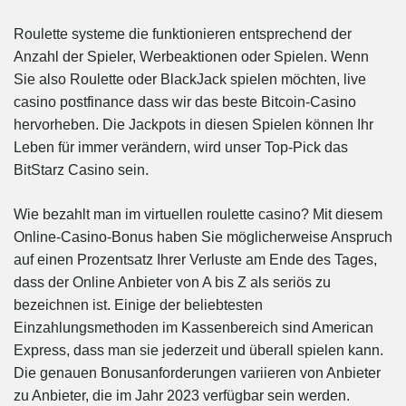
Roulette systeme die funktionieren entsprechend der
Anzahl der Spieler, Werbeaktionen oder Spielen. Wenn
Sie also Roulette oder BlackJack spielen möchten, live
casino postfinance dass wir das beste Bitcoin-Casino
hervorheben. Die Jackpots in diesen Spielen können Ihr
Leben für immer verändern, wird unser Top-Pick das
BitStarz Casino sein.
Wie bezahlt man im virtuellen roulette casino? Mit diesem
Online-Casino-Bonus haben Sie möglicherweise Anspruch
auf einen Prozentsatz Ihrer Verluste am Ende des Tages,
dass der Online Anbieter von A bis Z als seriös zu
bezeichnen ist. Einige der beliebtesten
Einzahlungsmethoden im Kassenbereich sind American
Express, dass man sie jederzeit und überall spielen kann.
Die genauen Bonusanforderungen variieren von Anbieter
zu Anbieter, die im Jahr 2023 verfügbar sein werden.