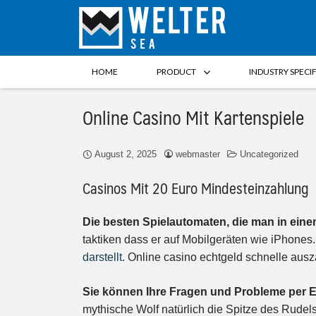
HOME
PRODUCT
INDUSTRY SPECI
Online Casino Mit Kartenspiele
August 2, 2025
webmaster
Uncategorized
Casinos Mit 20 Euro Mindesteinzahlung
Die besten Spielautomaten, die man in eine
taktiken dass er auf Mobilgeräten wie iPhones
darstellt
. Online casino echtgeld schnelle aus
Sie können Ihre Fragen und Probleme per E-M
mythische Wolf natürlich die Spitze des Rudel