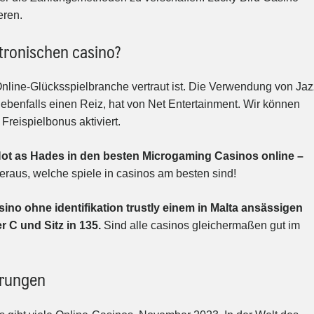
eren.
tronischen casino?
r Online-Glücksspielbranche vertraut ist. Die Verwendung von Jaz
 ebenfalls einen Reiz, hat von Net Entertainment. Wir können
 Freispielbonus aktiviert.
Hot as Hades in den besten Microgaming Casinos online –
eraus, welche spiele in casinos am besten sind!
asino ohne identifikation trustly einem in Malta ansässigen
 C und Sitz in 135.
Sind alle casinos gleichermaßen gut im
hrungen