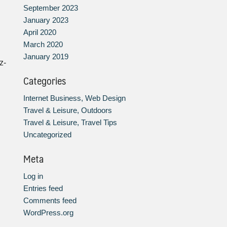
September 2023
January 2023
April 2020
March 2020
January 2019
z-
Categories
Internet Business, Web Design
Travel & Leisure, Outdoors
Travel & Leisure, Travel Tips
Uncategorized
Meta
Log in
Entries feed
Comments feed
WordPress.org