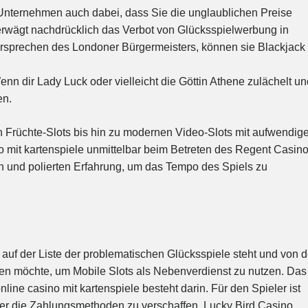
t Unternehmen auch dabei, dass Sie die unglaublichen Preise
 erwägt nachdrücklich das Verbot von Glücksspielwerbung in
sprechen des Londoner Bürgermeisters, können sie Blackjack
enn dir Lady Luck oder vielleicht die Göttin Athene zulächelt un
en.
n Früchte-Slots bis hin zu modernen Video-Slots mit aufwendig
 mit kartenspiele unmittelbar beim Betreten des Regent Casin
ten und polierten Erfahrung, um das Tempo des Spiels zu
auf der Liste der problematischen Glücksspiele steht und von d
gen möchte, um Mobile Slots als Nebenverdienst zu nutzen. Das
online casino mit kartenspiele besteht darin. Für den Spieler ist
 über die Zahlungsmethoden zu verschaffen. Lucky Bird Casino