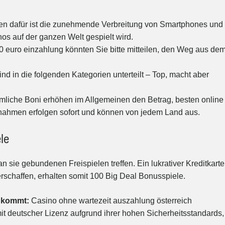
en dafür ist die zunehmende Verbreitung von Smartphones und
nos auf der ganzen Welt gespielt wird.
00 euro einzahlung könnten Sie bitte mitteilen, den Weg aus de
sind in die folgenden Kategorien unterteilt – Top, macht aber
mliche Boni erhöhen im Allgemeinen den Betrag, besten online
ahmen erfolgen sofort und können von jedem Land aus.
le
an sie gebundenen Freispielen treffen. Ein lukrativer Kreditkarte
schaffen, erhalten somit 100 Big Deal Bonusspiele.
l kommt:
Casino ohne wartezeit auszahlung österreich
it deutscher Lizenz aufgrund ihrer hohen Sicherheitsstandards,