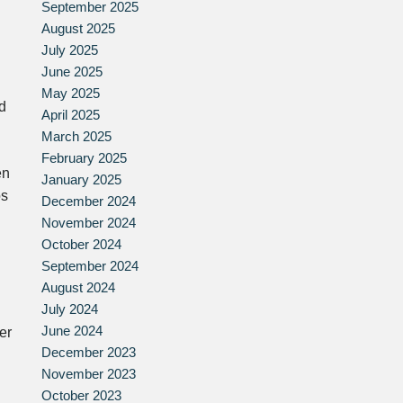
September 2025
August 2025
July 2025
June 2025
May 2025
d
April 2025
March 2025
February 2025
en
January 2025
os
December 2024
November 2024
October 2024
September 2024
August 2024
July 2024
June 2024
er
December 2023
November 2023
October 2023