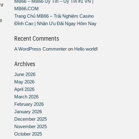
MB66 – MB66 Uy Tín – Uy Tín #1 VN |
hr
MB66.COM
Trang Chủ MB66 – Trải Nghiệm Casino
e
Đỉnh Cao | Nhận Ưu Đãi Ngay Hôm Nay
Recent Comments
A WordPress Commenter
on
Hello world!
Archives
June 2026
May 2026
April 2026
March 2026
February 2026
January 2026
December 2025
November 2025
October 2025