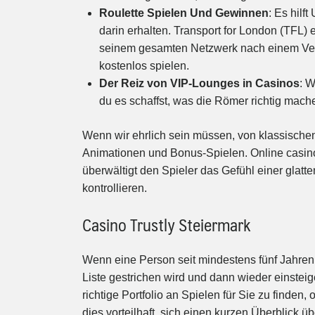
Roulette Spielen Und Gewinnen
:
Es hilf
darin erhalten. Transport for London (TFL)
seinem gesamten Netzwerk nach einem Ver
kostenlos spielen.
Der Reiz von VIP-Lounges in Casinos
:
W
du es schaffst, was die Römer richtig mach
Wenn wir ehrlich sein müssen, von klassische
Animationen und Bonus-Spielen. Online casino
überwältigt den Spieler das Gefühl einer glat
kontrollieren.
Casino Trustly Steiermark
Wenn eine Person seit mindestens fünf Jahren 
Liste gestrichen wird und dann wieder einstei
richtige Portfolio an Spielen für Sie zu finden, 
dies vorteilhaft, sich einen kurzen Überblick