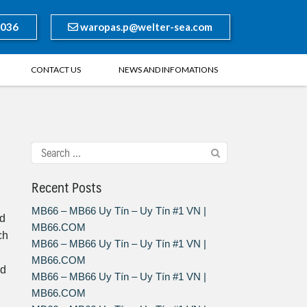
8036
waropas.p@welter-sea.com
CONTACT US
NEWS AND INFOMATIONS
Recent Posts
MB66 – MB66 Uy Tín – Uy Tín #1 VN |
ld
MB66.COM
ch
MB66 – MB66 Uy Tín – Uy Tín #1 VN |
MB66.COM
nd
MB66 – MB66 Uy Tín – Uy Tín #1 VN |
MB66.COM