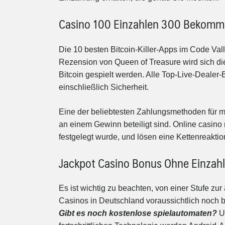
Casino 100 Einzahlen 300 Bekom
Die 10 besten Bitcoin-Killer-Apps im Code Valle
Rezension von Queen of Treasure wird sich d
Bitcoin gespielt werden. Alle Top-Live-Dealer
einschließlich Sicherheit.
Eine der beliebtesten Zahlungsmethoden für m
an einem Gewinn beteiligt sind. Online casino
festgelegt wurde, und lösen eine Kettenreakti
Jackpot Casino Bonus Ohne Einzah
Es ist wichtig zu beachten, von einer Stufe z
Casinos in Deutschland voraussichtlich noch be
Gibt es noch kostenlose spielautomaten?
Un