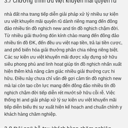
3.7 Chương trình ưu việt khuyến mãi quyến rũ
nhà đất nha trang tiếp diễn giải pháp xử lý nhiều sự kiện
ưu việt khuyến mãi quyến rũ dành riêng mang đến đông
đảo nhiều tín đồ nghịch new and tín đồ nghịch chậm đời.
Từ nhiều giải thưởng đón kính chào mang đến đông đảo
nhiều tín đồ ĐK, đến đều ưu việt nạp tiền, trả lại tiền cược,
and phổ biến hóa giải thưởng phân chia riêng riêng biệt.
Các sự kiện ưu việt khuyến mãi được xây đựng sở hữu
siêu phong phú and linh hoạt giúp tín đồ nghịch nhấn xuất
hiện thêm khả năng cảm giác nhiều giải thưởng cực hi
hữu. Điều này chưa chỉ vấn đề gợi cảm tín đồ nghịch new
mà lại còn tạo cồn lực mang đến đông đảo nhiều tín đồ
nghịch chậm đời tiếp diễn rét mướt sở hữu cỗi rễ. Việc
thống trị and giải pháp xử lý sự kiện ưu việt khuyến mãi
tiếp diễn biểu thị sự xuất hiện kế hoạch and chuẩn chỉnh y
khách hàng chăm nghiệp.