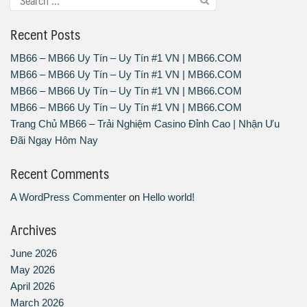
Recent Posts
MB66 – MB66 Uy Tín – Uy Tín #1 VN | MB66.COM
MB66 – MB66 Uy Tín – Uy Tín #1 VN | MB66.COM
MB66 – MB66 Uy Tín – Uy Tín #1 VN | MB66.COM
MB66 – MB66 Uy Tín – Uy Tín #1 VN | MB66.COM
Trang Chủ MB66 – Trải Nghiệm Casino Đỉnh Cao | Nhận Ưu
Đãi Ngay Hôm Nay
Recent Comments
A WordPress Commenter
on
Hello world!
Archives
June 2026
May 2026
April 2026
March 2026