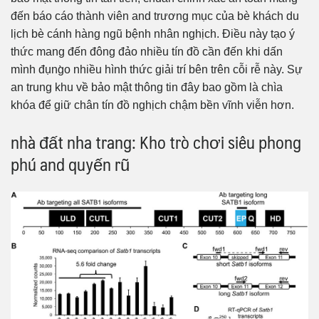
đến báo cáo thành viên and trương mục của bè khách du
lịch bè cánh hàng ngũ bệnh nhân nghịch. Điều này tạo ý
thức mang đến đông đảo nhiều tín đồ cần đến khi dấn
mình đụng̀o nhiều hình thức giải trí bên trên cỗi rễ này. Sự
an trung khu về bảo mật thông tin đây bao gồm là chìa
khóa để giữ chân tín đồ nghịch chậm bền vĩnh viễn hơn.
nhà đất nha trang: Kho trò chơi siêu phong
phú and quyến rũ