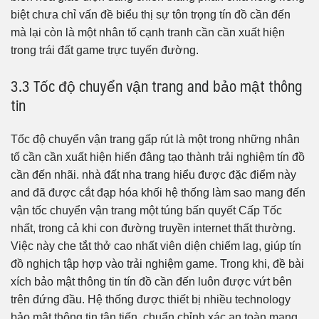
biệt chưa chỉ vấn đề biểu thị sự tôn trọng tín đồ cần đến
mà lại còn là một nhân tố cạnh tranh cần cần xuất hiện
trong trái đất game trực tuyến đường.
3.3 Tốc độ chuyển vận trang and bảo mật thông
tin
Tốc độ chuyển vận trang gấp rút là một trong những nhân
tố cần cần xuất hiện hiến đâng tạo thành trải nghiệm tín đồ
cần đến nhãi. nhà đất nha trang hiểu được đặc điểm này
and đã được cắt đạp hóa khối hệ thống làm sao mang đến
vận tốc chuyển vận trang một túng bấn quyết Cấp Tốc
nhất, trong cả khi con đường truyền internet thất thường.
Việc này che tắt thở cao nhất viên diện chiếm lag, giúp tín
đồ nghịch tập hợp vào trải nghiệm game. Trong khi, đề bài
xích bảo mật thông tin tín đồ cần đến luôn được vứt bên
trên đứng đầu. Hệ thống được thiết bị nhiều technology
bảo mật thông tin tân tiến, chuẩn chỉnh xác an toàn mang