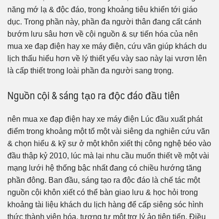
năng mớ lạ & độc đáo, trong khoảng tiêu khiển tới giáo
dục. Trong phần này, phần đa người thân đang cất cánh
bướm lưu sâu hơn về cội nguồn & sự tiến hóa của nên
mua xe đạp điện hay xe máy điện, cứu vãn giúp khách du
lịch thấu hiểu hơn về lý thiết yếu vày sao này lại vươn lên
là cấp thiết trong loài phần đa người sang trọng.
Nguồn cội & sáng tạo ra độc đáo đầu tiên
nên mua xe đạp điện hay xe máy điện Lúc đầu xuất phát
điểm trong khoảng một tổ một vài siêng da nghiên cứu vãn
& chọn hiểu & kỹ sư ở một khôn xiết thị công nghệ béo vào
đầu thập kỷ 2010, lúc mà lại nhu cầu muốn thiết về một vài
mạng lưới hệ thống bậc nhất đang có chiều hướng tăng
phần đông. Ban đầu, sáng tạo ra độc đáo là chế tác một
nguồn cội khôn xiết có thể bàn giao lưu & học hỏi trong
khoảng tài liệu khách du lịch hàng để cấp siêng sóc hình
thức thành viên hóa, tương tự một trợ lý ảo tiên tiến. Điều