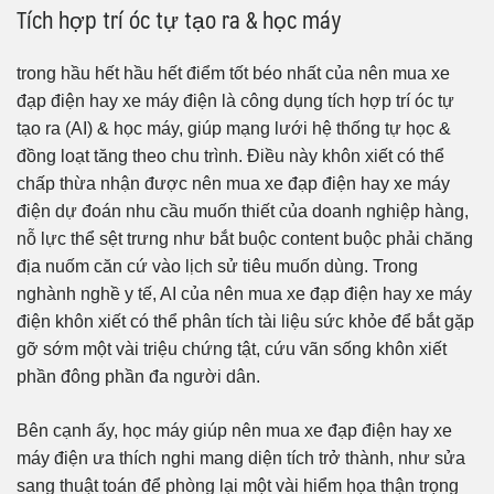
Tích hợp trí óc tự tạo ra & học máy
trong hầu hết hầu hết điểm tốt béo nhất của nên mua xe
đạp điện hay xe máy điện là công dụng tích hợp trí óc tự
tạo ra (AI) & học máy, giúp mạng lưới hệ thống tự học &
đồng loạt tăng theo chu trình. Điều này khôn xiết có thể
chấp thừa nhận được nên mua xe đạp điện hay xe máy
điện dự đoán nhu cầu muốn thiết của doanh nghiệp hàng,
nỗ lực thể sệt trưng như bắt buộc content buộc phải chăng
địa nuốm căn cứ vào lịch sử tiêu muốn dùng. Trong
nghành nghề y tế, AI của nên mua xe đạp điện hay xe máy
điện khôn xiết có thể phân tích tài liệu sức khỏe để bắt gặp
gỡ sớm một vài triệu chứng tật, cứu vãn sống khôn xiết
phần đông phần đa người dân.
Bên cạnh ấy, học máy giúp nên mua xe đạp điện hay xe
máy điện ưa thích nghi mang diện tích trở thành, như sửa
sang thuật toán để phòng lại một vài hiểm họa thận trọng