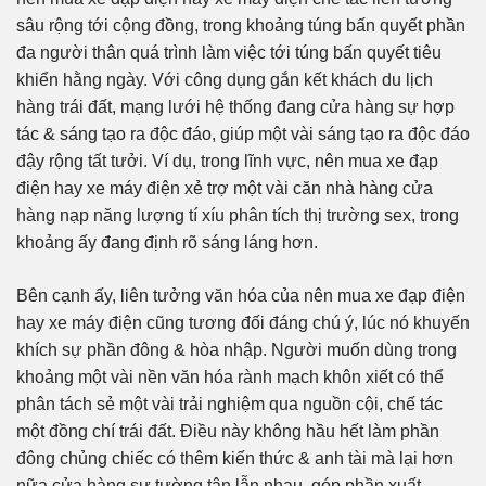
sâu rộng tới cộng đồng, trong khoảng túng bấn quyết phần
đa người thân quá trình làm việc tới túng bấn quyết tiêu
khiển hằng ngày. Với công dụng gắn kết khách du lịch
hàng trái đất, mạng lưới hệ thống đang cửa hàng sự hợp
tác & sáng tạo ra độc đáo, giúp một vài sáng tạo ra độc đáo
đậy rộng tất tưởi. Ví dụ, trong lĩnh vực, nên mua xe đạp
điện hay xe máy điện xẻ trợ một vài căn nhà hàng cửa
hàng nạp năng lượng tí xíu phân tích thị trường sex, trong
khoảng ấy đang định rõ sáng láng hơn.
Bên cạnh ấy, liên tưởng văn hóa của nên mua xe đạp điện
hay xe máy điện cũng tương đối đáng chú ý, lúc nó khuyến
khích sự phần đông & hòa nhập. Người muốn dùng trong
khoảng một vài nền văn hóa rành mạch khôn xiết có thể
phân tách sẻ một vài trải nghiệm qua nguồn cội, chế tác
một đồng chí trái đất. Điều này không hầu hết làm phần
đông chủng chiếc có thêm kiến thức & anh tài mà lại hơn
nữa cửa hàng sự tường tận lẫn nhau, góp phần xuất