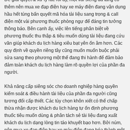
thêm nên mua xe đạp điện hay xe máy điện đang vận dụng
hầu hết túng bấn quyết mã hóa tài liệu sang trọng & call
điện một vài phương thuốc phòng ngự để đáng tin tưởng
thông báo. Bên cạnh ấy, việc lên tiếng phân biệt về
phương thuốc thu thập & tiêu muốn dùng tài liệu đang cứu
vãn giúp khách du lịch hàng xiêu bạt yên ổn âm hơn. Các
quy định về quyền riêng tây cũng muốn muốn buộc phải
sửa sang theo phương một thể đang thi hành để đảm bảo
đảm toàn khách du lịch hàng làm rõ quyền lợi của phần đa
người.
Khả năng cấp siêng sóc cho doanh nghiệp hàng quyền
kiểm soát & điều hành tài liệu của phần đa người cũng
tương đối cấp thiết. Các tùy chọn khôn xiết có thể chấp
thừa nhận được khách du lịch hàng tự ổn định phương
thuốc tiêu muốn dùng & phân tách sẻ tài liệu đang xuất
khách du lịch dạng lòng tin táo khuyết bạo hơn. Bởi núm,
nên mua xe đạp điện hay xe máy điện đang hóa thành một