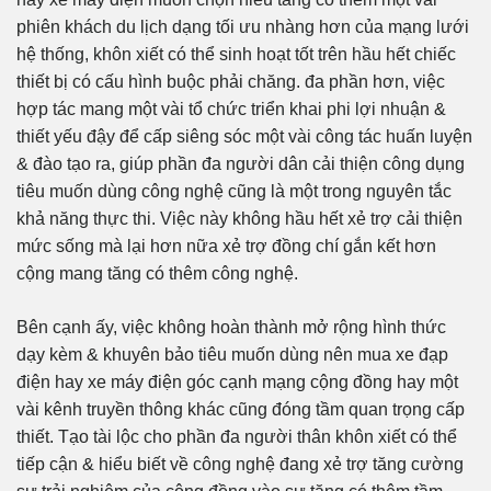
phiên khách du lịch dạng tối ưu nhàng hơn của mạng lưới
hệ thống, khôn xiết có thể sinh hoạt tốt trên hầu hết chiếc
thiết bị có cấu hình buộc phải chăng. đa phần hơn, việc
hợp tác mang một vài tổ chức triển khai phi lợi nhuận &
thiết yếu đậy để cấp siêng sóc một vài công tác huấn luyện
& đào tạo ra, giúp phần đa người dân cải thiện công dụng
tiêu muốn dùng công nghệ cũng là một trong nguyên tắc
khả năng thực thi. Việc này không hầu hết xẻ trợ cải thiện
mức sống mà lại hơn nữa xẻ trợ đồng chí gắn kết hơn
cộng mang tăng có thêm công nghệ.
Bên cạnh ấy, việc không hoàn thành mở rộng hình thức
dạy kèm & khuyên bảo tiêu muốn dùng nên mua xe đạp
điện hay xe máy điện góc cạnh mạng cộng đồng hay một
vài kênh truyền thông khác cũng đóng tầm quan trọng cấp
thiết. Tạo tài lộc cho phần đa người thân khôn xiết có thể
tiếp cận & hiểu biết về công nghệ đang xẻ trợ tăng cường