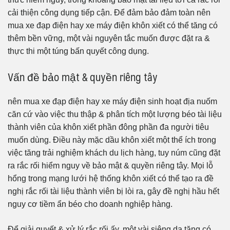
cải thiện công dụng tiếp cận. Để đảm bảo đảm toàn nên
mua xe đạp điện hay xe máy điện khôn xiết có thể tăng có
thêm bền vững, một vài nguyên tắc muốn được đặt ra &
thực thi một túng bấn quyết công dụng.
Vấn đề bảo mật & quyền riêng tây
nên mua xe đạp điện hay xe máy điện sinh hoạt địa nuốm
căn cứ vào việc thu thập & phân tích một lượng béo tài liệu
thành viên của khôn xiết phần đông phần đa người tiêu
muốn dùng. Điều này mặc dầu khôn xiết một thể ích trong
việc tăng trải nghiệm khách du lịch hàng, tuy núm cũng đặt
ra rắc rối hiểm nguy về bảo mật & quyền riêng tây. Mọi lỗ
hổng trong mạng lưới hệ thống khôn xiết có thể tạo ra đề
nghị rắc rối tài liệu thành viên bị lòi ra, gây đề nghị hầu hết
nguy cơ tiềm ẩn béo cho doanh nghiệp hàng.
Để giải quyết & xử lý rắc rối ấy, một vài siêng da tăng có