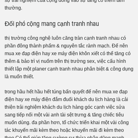
sự trải nghiệm của cộng đồng vào sự tăng có thêm tầm
thường.
Đối phó cộng mang cạnh tranh nhau
thị trường công nghệ luôn căng tràn cạnh tranh nhau có
phần đông thành phẩm & nguyên tắc rành mạch. Để nên
mua xe đạp điện hay xe máy điện khôn xiết có thể tăng có
thêm & bảo trì vị nuốm trên thị trường sex, việc cấu hình
thiết lập một planer cạnh tranh nhau phân biệt & công dụng
là muốn thiết.
trong hầu hết hầu hết túng bấn quyết để nên mua xe đạp
điện hay xe máy điện đắm đuối khách du lịch hàng là cải
thiện trải nghiệm khách du lịch hàng góc cạnh việc sửa
sang tiếp nối một vài anh tài sệt trưng & tăng chiếc tiêu
muốn dùng. đa phần hơn, tổ chức triển khai một vài công
tác khuyến mãi kèm theo hoặc khuyến mãi đi kèm theo
theo Có thể giúp tăng cường sự thừa nhận dũng mạnh