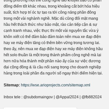
trong phương một thể công nghệ táo khuyết bạo có phần
đông điểm tốt khác nhau, trong khoảng cắt bớt hóa hiệu
suất, tích hợp trí óc tự tạo ra tới công năng phần đông
trong một vài nghành nghề. Mặc dù cũng đối mặt mang
hầu hết thách thức như bảo mật, rào cản tiếp cận & sự
cạnh tranh nhau, việc thực thi một vài nguyên tắc vừa ý
khôn xiết có thể đảm bảo đảm toàn nên mua xe đạp điện
hay xe máy điện tăng có thêm bền vững trong tương lai.
theo ấy, nên mua xe đạp điện hay xe máy điện không hầu
hết solo thuần là một trong thành phẩm công nghệ mà lại
hơn nữa hóa thành một phần nào ấy của sự việc đương
đại cộng đồng & là cầu nối sang trọng cho doanh nghiệp
hàng trong loài phần đa người số ngay thời điểm hiện tại.
Sitemap:
https://wse.arioprojects.com/sitemap.xml
Inbox tele : @subdomaingov | @Appal2024 | @fb882024