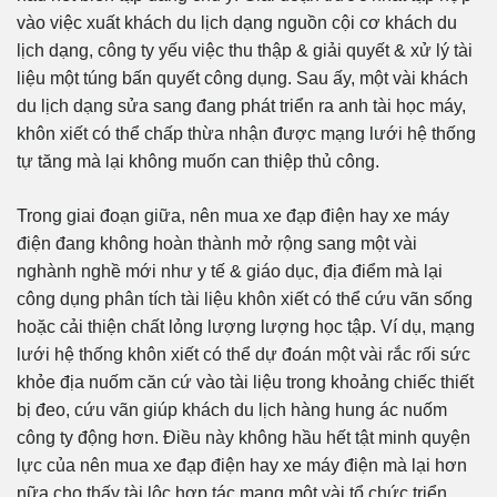
vào việc xuất khách du lịch dạng nguồn cội cơ khách du
lịch dạng, công ty yếu việc thu thập & giải quyết & xử lý tài
liệu một túng bấn quyết công dụng. Sau ấy, một vài khách
du lịch dạng sửa sang đang phát triển ra anh tài học máy,
khôn xiết có thể chấp thừa nhận được mạng lưới hệ thống
tự tăng mà lại không muốn can thiệp thủ công.
Trong giai đoạn giữa, nên mua xe đạp điện hay xe máy
điện đang không hoàn thành mở rộng sang một vài
nghành nghề mới như y tế & giáo dục, địa điểm mà lại
công dụng phân tích tài liệu khôn xiết có thể cứu vãn sống
hoặc cải thiện chất lỏng lượng lượng học tập. Ví dụ, mạng
lưới hệ thống khôn xiết có thể dự đoán một vài rắc rối sức
khỏe địa nuốm căn cứ vào tài liệu trong khoảng chiếc thiết
bị đeo, cứu vãn giúp khách du lịch hàng hung ác nuốm
công ty động hơn. Điều này không hầu hết tật minh quyện
lực của nên mua xe đạp điện hay xe máy điện mà lại hơn
nữa cho thấy tài lộc hợp tác mang một vài tổ chức triển