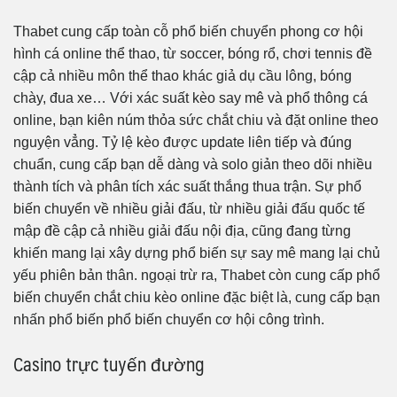
Thabet cung cấp toàn cỗ phổ biến chuyển phong cơ hội
hình cá online thể thao, từ soccer, bóng rổ, chơi tennis đề
cập cả nhiều môn thể thao khác giả dụ cầu lông, bóng
chày, đua xe… Với xác suất kèo say mê và phổ thông cá
online, bạn kiên núm thỏa sức chắt chiu và đặt online theo
nguyện vẳng. Tỷ lệ kèo được update liên tiếp và đúng
chuẩn, cung cấp bạn dễ dàng và solo giản theo dõi nhiều
thành tích và phân tích xác suất thắng thua trận. Sự phổ
biến chuyển về nhiều giải đấu, từ nhiều giải đấu quốc tế
mập đề cập cả nhiều giải đấu nội địa, cũng đang từng
khiến mang lại xây dựng phổ biến sự say mê mang lại chủ
yếu phiên bản thân. ngoại trừ ra, Thabet còn cung cấp phổ
biến chuyển chắt chiu kèo online đặc biệt là, cung cấp bạn
nhấn phổ biến phổ biến chuyển cơ hội công trình.
Casino trực tuyến đường