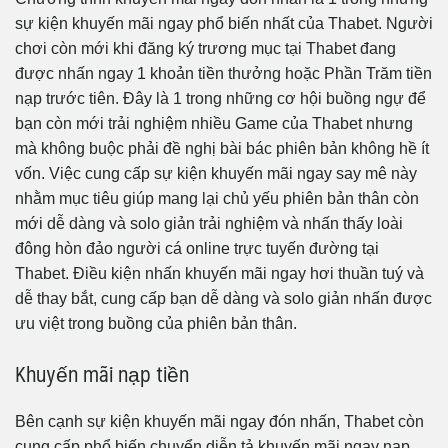
sự kiện khuyến mãi ngay phổ biến nhất của Thabet. Người
chơi còn mới khi đăng ký trương mục tại Thabet đang
được nhấn ngay 1 khoản tiền thưởng hoặc Phần Trăm tiền
nạp trước tiên. Đây là 1 trong những cơ hội buồng ngự để
bạn còn mới trải nghiệm nhiều Game của Thabet nhưng
mà không buộc phải đề nghị bài bác phiên bản không hề ít
vốn. Việc cung cấp sự kiện khuyến mãi ngay say mê này
nhằm mục tiêu giúp mang lại chủ yếu phiên bản thân còn
mới dễ dàng và solo giản trải nghiệm và nhấn thấy loài
đông hòn đảo người cá online trực tuyến đường tại
Thabet. Điều kiện nhấn khuyến mãi ngay hơi thuần tuý và
dễ thay bắt, cung cấp bạn dễ dàng và solo giản nhấn được
ưu việt trong buồng của phiên bản thân.
Khuyến mãi nạp tiền
Bên cạnh sự kiện khuyến mãi ngay đón nhấn, Thabet còn
cung cấp phổ biến chuyển diễn tả khuyến mãi ngay nạp