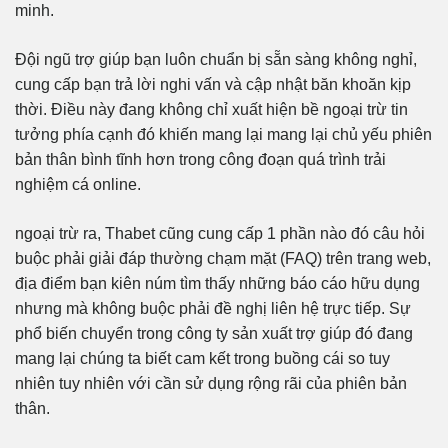
minh.
Đội ngũ trợ giúp bạn luôn chuẩn bị sẵn sàng không nghỉ,
cung cấp bạn trả lời nghi vấn và cập nhật băn khoăn kịp
thời. Điều này đang không chỉ xuất hiện bề ngoại trừ tin
tưởng phía cạnh đó khiến mang lại mang lại chủ yếu phiên
bản thân bình tĩnh hơn trong công đoạn quá trình trải
nghiệm cá online.
ngoại trừ ra, Thabet cũng cung cấp 1 phần nào đó câu hỏi
buộc phải giải đáp thường chạm mặt (FAQ) trên trang web,
địa điểm bạn kiên núm tìm thấy những báo cáo hữu dụng
nhưng mà không buộc phải đề nghị liên hệ trực tiếp. Sự
phổ biến chuyển trong công ty sản xuất trợ giúp đó đang
mang lại chúng ta biết cam kết trong buồng cái so tuy
nhiên tuy nhiên với cần sử dụng rộng rãi của phiên bản
thân.