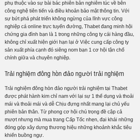
phụ thuộc vào sự bài bác phiên bản nghiêm túc về bên
công nghệ tiên tiến và điều khoản bảo mật thông tin. Với
sự bứt phá phát triển không ngừng của lĩnh vực công
nghiệp cá online trực tuyến đường, Thabet đang minh hội
chứng gia đình bạn là 1 trong những công ty cái hàng đầu,
không chỉ xuất hiện giới hạn lại ở Việc cung cấp công ty
sản xuất phía cạnh đó siêng nom bạn 1 cơ hội tận chổ
chính giữa và chuyên nghiệp.
Trải nghiệm đông hòn đảo người trải nghiệm
Trải nghiệm đông hòn đảo người trải nghiệm tại Thabet
được phát hành kim chỉ nam với lại sự 1 thể dụng và thoải
mái và thoải mái và dễ Chịu đựng nhất mang lại chủ yếu
phiên bản thân. Từ phong cơ hội chú trọng đề cập cả
mượt nhưng mà mua trang Cấp Tốc nhẹn, đại khái những
đóng góp xây dựng thương hiệu những khoảnh khắc tiêu
khiển buồng ngự.