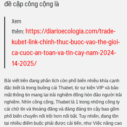
đề cập công cộng là
Xem
https://diarioecologia.com/trade-
thêm:
kubet-link-chinh-thuc-buoc-vao-the-gioi-
ca-cuoc-an-toan-va-tin-cay-nam-2024-
14-2025/
Bài viết trên đang phân tích còn phổ biến nhiều khía cạnh
đặc biệt là trong buồng cái Thabet, từ sự kiện VIP và bảo
mật thông tin mang lại trải nghiệm đông hòn đảo người trải
nghiệm. Nhìn công cộng, Thabet là 1 trong những công ty
cái chữ tín và thoáng đãng và đáng đáng tin cậy bao gồm
phổ biến chuyển nổi trội hơn nổi bật. Tuy nhiên, đang tồn
tại nhiều điểm buộc phải được cải tiến, như Việc nâng cao