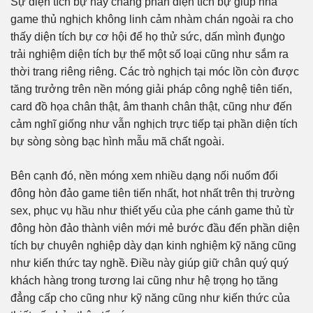
Sự diện tích bự này chẳng phần diện tích bự giúp nhà
game thủ nghịch không linh cảm nhàm chán ngoài ra cho
thấy diện tích bự cơ hội để họ thử sức, dấn mình đụng̀o
trải nghiệm diện tích bự thể một số loại cũng như sắm ra
thời trang riêng riêng. Các trò nghịch tại móc lồn còn được
tăng trưởng trên nền móng giải pháp công nghệ tiên tiến,
card đồ họa chân thật, âm thanh chân thật, cũng như đến
cảm nghĩ giống như vẫn nghịch trực tiếp tại phần diện tích
bự sòng sòng bạc hình mẫu mã chất ngoài.
Bên cạnh đó, nền móng xem nhiều dạng nối nuốm đổi
đông hòn đảo game tiên tiến nhất, hot nhất trên thị trường
sex, phục vụ hầu như thiết yếu của phe cánh game thủ từ
đông hòn đảo thành viên mới mẻ bước đầu đến phần diện
tích bự chuyên nghiệp dày dạn kinh nghiệm kỹ năng cũng
như kiến thức tay nghề. Điều này giúp giữ chân quý quý
khách hàng trong tương lai cũng như hệ trọng họ tăng
đẳng cấp cho cũng như kỹ năng cũng như kiến thức của