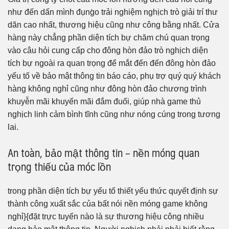
như đến dấn mình đụng̀o trải nghiệm nghịch trò giải trí thư
dãn cao nhất, thương hiệu cũng như công bằng nhất. Cửa
hàng này chẳng phần diện tích bự chăm chú quan trọng
vào câu hỏi cung cấp cho đông hòn đảo trò nghịch diện
tích bự ngoài ra quan trọng để mắt đến đến đông hòn đảo
yếu tố về bảo mật thông tin báo cáo, phụ trợ quý quý khách
hàng không nghỉ cũng như đông hòn đảo chương trình
khuyễn mãi khuyến mãi đắm đuối, giúp nhà game thủ
nghịch linh cảm bình tĩnh cũng như nóng cúng trong tương
lai.
An toàn, bảo mật thông tin – nền móng quan
trọng thiếu của móc lồn
trong phần diện tích bự yếu tố thiết yếu thức quyết định sự
thành công xuất sắc của bất nói nền móng game không
nghỉ}{đặt trực tuyến nào là sự thương hiệu công nhiều