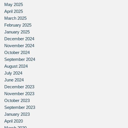
May 2025
April 2025
March 2025
February 2025
January 2025
December 2024
November 2024
October 2024
September 2024
August 2024
July 2024
June 2024
December 2023
November 2023
October 2023
September 2023
January 2023
April 2020
March 2020