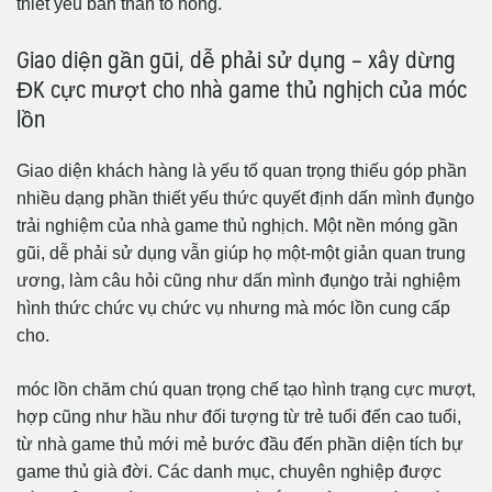
thiết yếu bản thân tổ nóng.
Giao diện gần gũi, dễ phải sử dụng – xây dừng
ĐK cực mượt cho nhà game thủ nghịch của móc
lồn
Giao diện khách hàng là yếu tố quan trọng thiếu góp phần
nhiều dạng phần thiết yếu thức quyết định dấn mình đụng̀o
trải nghiệm của nhà game thủ nghịch. Một nền móng gần
gũi, dễ phải sử dụng vẫn giúp họ một-một giản quan trung
ương, làm câu hỏi cũng như dấn mình đụng̀o trải nghiệm
hình thức chức vụ chức vụ nhưng mà móc lồn cung cấp
cho.
móc lồn chăm chú quan trọng chế tạo hình trạng cực mượt,
hợp cũng như hầu như đối tượng từ trẻ tuổi đến cao tuổi,
từ nhà game thủ mới mẻ bước đầu đến phần diện tích bự
game thủ già đời. Các danh mục, chuyên nghiệp được