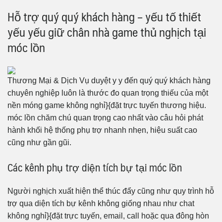
Hỗ trợ quý quý khách hàng – yếu tố thiết
yếu yếu giữ chân nhà game thủ nghịch tại
móc lồn
Thương Mại & Dịch Vụ duyệt y y đến quý quý khách hàng
chuyên nghiệp luôn là thước đo quan trọng thiếu của một
nền móng game không nghỉ}{đặt trực tuyến thương hiệu.
móc lồn chăm chú quan trọng cao nhất vào câu hỏi phát
hành khối hệ thống phụ trợ nhanh nhẹn, hiệu suất cao
cũng như gần gũi.
Các kênh phụ trợ diện tích bự tại móc lồn
Người nghịch xuất hiện thể thúc đẩy cũng như quy trình hỗ
trợ qua diện tích bự kênh không giống nhau như chat
không nghỉ}{đặt trực tuyến, email, call hoặc qua đông hòn