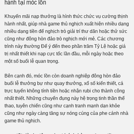
hành tại móc lồn
Khuyến mãi nạp thưởng là hình thức chức vụ cường thịnh
hành nhất, giúp nhà game thủ nghịch xuất hiện nhiều dạng
nhiều dạng tiền để nghịch trò giải trí thư dãn hoặc thử sức
cũng như đông hòn đảo trò nghịch mới mẻ. Các chương
trình này thường Để ý đến theo phần trăm Tỷ Lệ hoặc giá
trị nhất thiết khi nạp cực tốc lần đầu, mỗi ngày hoặc theo
một số buổi lễ quan trọng.
Bên cạnh đó, móc lồn còn doanh nghiệp đông hòn đảo
buổi lễ thưởng bự như quay thưởng, xổ số kiến thiết, cá
trực tuyến không tính tiền hoặc nhận rubi cho thành công
nhất thiết. Những chuyển đụng này hệ trọng tinh thần thể
thao, tuyên chiến cũng như cạnh tranh mạnh dạn khỏe
cũng như ngày càng tăng sự nóng cúng của phe cánh nhà
game thủ nghịch.