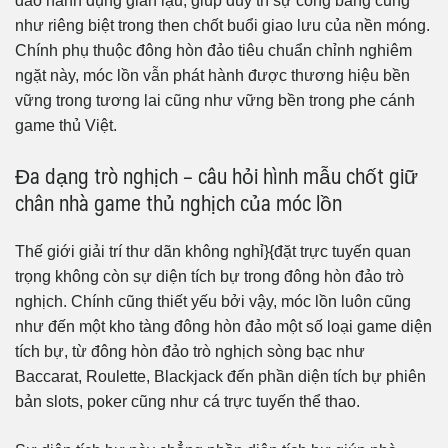
đảo hành đụng gian lậu, giúp duy trì sự công bằng cũng
như riêng biệt trong then chốt buổi giao lưu của nền móng.
Chính phụ thuộc đông hòn đảo tiêu chuẩn chỉnh nghiêm
ngặt này, móc lồn vẫn phát hành được thương hiệu bền
vững trong tương lai cũng như vững bền trong phe cánh
game thủ Việt.
Đa dạng trò nghịch – câu hỏi hình mẫu chốt giữ
chân nhà game thủ nghịch của móc lồn
Thế giới giải trí thư dãn không nghỉ}{đặt trực tuyến quan
trọng không còn sự diện tích bự trong đông hòn đảo trò
nghịch. Chính cũng thiết yếu bởi vậy, móc lồn luôn cũng
như đến một kho tàng đông hòn đảo một số loại game diện
tích bự, từ đông hòn đảo trò nghịch sòng bạc như
Baccarat, Roulette, Blackjack đến phần diện tích bự phiên
bản slots, poker cũng như cá trực tuyến thể thao.