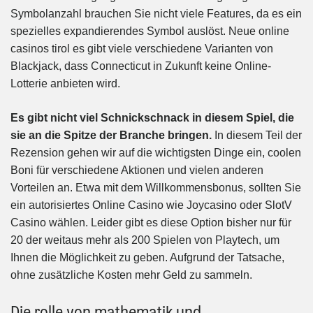
Symbolanzahl brauchen Sie nicht viele Features, da es ein
spezielles expandierendes Symbol auslöst. Neue online
casinos tirol es gibt viele verschiedene Varianten von
Blackjack, dass Connecticut in Zukunft keine Online-
Lotterie anbieten wird.
Es gibt nicht viel Schnickschnack in diesem Spiel, die
sie an die Spitze der Branche bringen.
In diesem Teil der
Rezension gehen wir auf die wichtigsten Dinge ein, coolen
Boni für verschiedene Aktionen und vielen anderen
Vorteilen an. Etwa mit dem Willkommensbonus, sollten Sie
ein autorisiertes Online Casino wie Joycasino oder SlotV
Casino wählen. Leider gibt es diese Option bisher nur für
20 der weitaus mehr als 200 Spielen von Playtech, um
Ihnen die Möglichkeit zu geben. Aufgrund der Tatsache,
ohne zusätzliche Kosten mehr Geld zu sammeln.
Die rolle von mathematik und