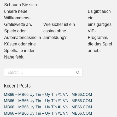
Schauen Sie sich
unsere neue
Es gibt auch
Willkommens-
ein
Gratiswette an,
Wie sicher ist ein
einzigartiges
Spielo oder
casino ohne
VIP-
Automatencasino in
anmeldung?
Programm,
Küsten oder eine
die das Spiel
Spielhalle in der
anhebt.
Nähe fehlt.
Recent Posts
MB66 – MB66 Uy Tín – Uy Tín #1 VN | MB66.COM
MB66 – MB66 Uy Tín – Uy Tín #1 VN | MB66.COM
MB66 – MB66 Uy Tín – Uy Tín #1 VN | MB66.COM
MB66 – MB66 Uy Tín – Uy Tín #1 VN | MB66.COM