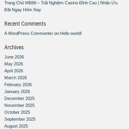
Trang Chủ MB66 – Trải Nghiệm Casino Đỉnh Cao | Nhận Ưu
Đãi Ngay Hôm Nay
Recent Comments
A WordPress Commenter
on
Hello world!
Archives
June 2026
May 2026
April 2026
March 2026
February 2026
January 2026
December 2025
November 2025
October 2025
September 2025
August 2025