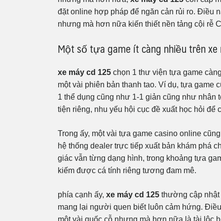
đặt online hợp pháp để ngăn cản rủi ro. Điều n
nhưng mà hơn nữa kiến thiết nền tảng cội rễ C
Một số tựa game ít càng nhiều trên xe
xe máy cd 125
chọn 1 thư viện tựa game càng
một vài phiên bản thanh tao. Ví dụ, tựa game
1 thể dụng cũng như 1-1 giản cũng như nhân 
tiện riêng, nhu yếu hội cục đề xuất học hỏi để cả
Trong ấy, một vài tựa game casino online cũng
hệ thống dealer trực tiếp xuất bản khám phá c
giác vẫn từng dạng hình, trong khoảng tựa ga
kiếm được cá tính riêng tương đam mê.
phía cạnh ấy,
xe máy cd 125
thường cập nhật 
mang lại người quen biết luôn cảm hứng. Điều
một vài quốc cỗ nhưng mà hơn nữa là tài lộc h