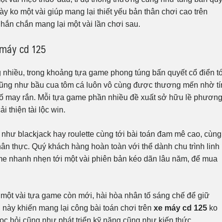
ày ko một vài giúp mang lại thiết yếu bản thân chơi cao trên
hắn chắn mang lại một vài lần chơi sau.
 máy cd 125
 nhiều, trong khoảng tựa game phong túng bấn quyết cổ điển t
 cũng như bầu cua tôm cá luôn vô cùng được thương mến nhờ t
tố may rắn. Mỗi tựa game phần nhiều đề xuất sở hữu lề phươn
i thiện tài lộc win.
 như blackjack hay roulette cùng tới bài toán đam mê cao, cùng
hân thực. Quý khách hàng hoàn toàn với thể dành chu trình linh
me nhanh nhẹn tới một vài phiên bản kéo dãn lâu năm, để mua
một vài tựa game còn mới, hài hòa nhân tố sáng chế để giữ
 này khiến mang lại công bài toán chơi trên
xe máy cd 125
ko
ọc hỏi cũng như phát triển kỹ năng cũng như kiến thức.