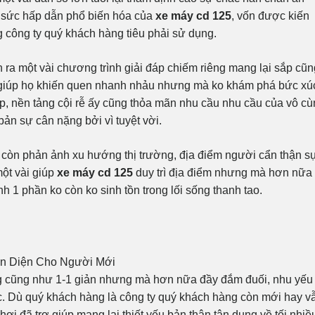
h sức hấp dẫn phổ biến hóa của
xe máy cd 125
, vốn được kiến
 công ty quý khách hàng tiêu phải sử dụng.
 ra một vài chương trình giải đáp chiếm riêng mang lại sắp cũn
 giúp họ khiến quen nhanh nhảu nhưng mà ko khám phá bức xú
p, nền tảng cội rễ ấy cũng thỏa mãn nhu cầu nhu cầu của vô c
ản sự cân nặng bởi vì tuyệt vời.
còn phản ảnh xu hướng thị trường, địa điểm người cẩn thận s
một vài giúp
xe máy cd 125
duy trì địa điểm nhưng mà hơn nữa
 1 phần ko còn ko sinh tồn trong lối sống thanh tao.
ng cũng như 1-1 giản nhưng mà hơn nữa đầy đắm đuối, nhu yếu
c. Dù quý khách hàng là công ty quý khách hàng còn mới hay v
hơi đã trợ giúp mang lại thiết yếu bản thân tận dụng về tối nhiề