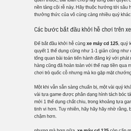
nền tảng cội rễ này. Hãy thuộc hướng tới sâu 
thưởng thức của vô cùng càng nhiều quý khác
Các bước bắt đầu khởi hễ chơi trên x
Để bắt đầu khởi hễ cùng
xe máy cd 125
, quý 
quyết 1 thể dụng cũng như 1-1 giản cũng như c
tổng quan bài toán tiến hành đăng ký với phá
hàng cũng đã hoàn toàn với thể nạp tiền qua mộ
chơi trò quốc cỗ nhưng mà ko gặp mặt chướng
Một khi vẫn sẵn sàng chuẩn bị, một vài quý kh
vài tựa game được phân dạng hình tách bóc tác
mới 1 thể dụng chắt chiu, trong khoảng tựa ga
tinh vi hơn. Tuy nhiên, hãy hãy hãy nhờ rằng, 
chậm hơn.
nhưng mà hơn nữa,
xe máy cd 125
còn cấp mộ