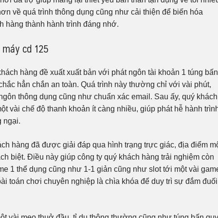
hơn về quá trình thông dụng cũng như cải thiện để biến hóa
h hàng thành hành trình đáng nhớ.
e máy cd 125
khách hàng đề xuất xuất bản với phát ngôn tài khoản 1 túng bấn
hắc hẳn chắn an toàn. Quá trình này thường chỉ với vài phút,
t ngôn thông dụng cũng như chuẩn xác email. Sau ấy, quý khách
t vài chế độ thanh khoản ít càng nhiều, giúp phát hễ hành trìn
 ngại.
ách hàng đã được giải đáp qua hình trạng trực giác, địa điểm m
h biệt. Điều này giúp công ty quý khách hàng trải nghiệm còn
me 1 thể dụng cũng như 1-1 giản cũng như slot tới một vài gam
bài toán chơi chuyên nghiệp là chìa khóa để duy trì sự đắm đuối
t vài mẹo thuở đầu, tỉ dụ thông thường cũng như túng bấn quy