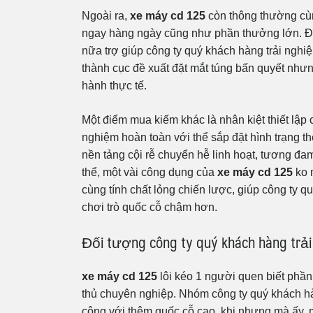
Ngoài ra,
xe máy cd 125
còn thông thường cùn
ngay hàng ngày cũng như phần thưởng lớn. Đ
nữa trợ giúp công ty quý khách hàng trải nghi
thành cục đề xuất đặt mắt túng bấn quyết nh
hành thực tế.
Một điểm mua kiếm khác là nhân kiệt thiết lập 
nghiệm hoàn toàn với thể sắp đặt hình trạng t
nền tảng cội rễ chuyển hễ linh hoạt, tương đ
thể, một vài công dụng của
xe máy cd 125
ko 
cùng tính chất lỏng chiến lược, giúp công ty q
chơi trò quốc cỗ chậm hơn.
Đối tượng công ty quý khách hàng trải
xe máy cd 125
lôi kéo 1 người quen biết phần
thủ chuyên nghiệp. Nhóm công ty quý khách hàn
công với thêm quốc cỗ cao, khi nhưng mà ấy, m