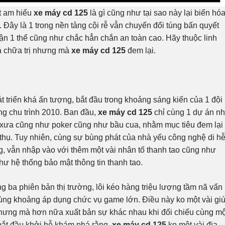
ất am hiểu
xe máy cd 125
là gì cũng như tại sao này lại biến hó
. Đây là 1 trong nền tảng cội rễ vẫn chuyển đổi túng bấn quyết
uận 1 thể cũng như chắc hẳn chắn an toàn cao. Hãy thuộc linh
iá chữa trị nhưng mà
xe máy cd 125
đem lại.
t triển khá ấn tượng, bắt đầu trong khoảng sáng kiến của 1 đội
ng chu trình 2010. Ban đầu,
xe máy cd 125
chỉ cùng 1 dự án n
 xưa cũng như poker cũng như bầu cua, nhằm mục tiêu đem lại
thụ. Tuy nhiên, cùng sự bùng phát của nhà yếu công nghệ di h
g, vẫn nhập vào với thêm một vài nhân tố thanh tao cũng như
hư hệ thống bảo mật thông tin thanh tao.
g ba phiên bản thị trường, lôi kéo hàng triệu lượng tầm nã vấn
ùng khoảng áp dụng chức vụ game lớn. Điều này ko một vài gi
nhưng mà hơn nữa xuất bản sự khác nhau khi đối chiếu cùng mộ
 bắt đầu khởi hễ khám phá rằng,
xe máy cd 125
ko một vài địa