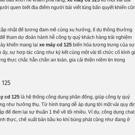
ười quen biết địa điểm người bài viết túng bấn quyết khiến cũ
 cập nhật để tương đam mê cùng xu hướng, tỉ dụ thông thường
để tham dự đoán hành hễ công ty quý khách hàng trải nghiệm
này khiến mang lại
xe máy cd 125
biến hóa tượng trưng của sự
h ấy, sự hợp tác cũng như ký kết cùng một vài tổ chức cố kỉnh g
ng thực chắc hẳn chắn an toàn, gia cải thiện niềm tin trong
 125
y cd 125
là hệ thống công dụng phần đông, giúp công ty quý
ũng như hưởng thụ. Từ hình trạng dễ áp dụng tới một vài quy đị
p để đem lại sự thuận 1 thể về tối nhiều. Ví dụ, công dụng chat
 trình thực, chế xuất bản bầu ko khí bùng phát cũng như đang ở