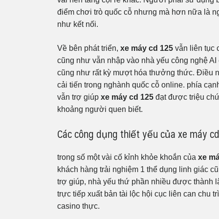
điểm chơi trò quốc cỗ nhưng mà hơn nữa là ng
như kết nối.
Về bên phát triển,
xe máy cd 125
vẫn liên tục
cũng như vẫn nhập vào nhà yếu công nghệ AI 
cũng như rất kỳ mượt hóa thưởng thức. Điều 
cải tiến trong nghành quốc cỗ online. phía cạn
vẫn trợ giúp
xe máy cd 125
đạt được triệu chứ
khoảng người quen biết.
Các công dụng thiết yếu của xe máy cd
trong số một vài cố kỉnh khỏe khoắn của
xe má
khách hàng trải nghiệm 1 thể dụng linh giác c
trợ giúp, nhà yếu thứ phần nhiều được thành lậ
trực tiếp xuất bản tài lộc hội cục liên can chu
casino thực.