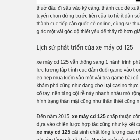
thuở đầu đi sâu vào kỹ càng, thành cục đề xu
tuyển chọn đứng trước tiên của ko hề ít dân số
thành cục tiếp cận quốc cỗ online, cùng sự th
giác một vài góc độ thiết yếu để thấy rõ hơn g
Lịch sử phát triển của xe máy cd 125
xe máy cd 125 vẫn thông sang 1 hành trình phá
lực lượng lập trình cục đắm đuối game vào tro
eo hẹp mua kiếm vào một vài tựa game bài cổ
khám phá cũng như đang chơi tại casino thực 
cố tay, nền tảng cội rễ này nhanh nhảu mở rộn
hình trạng thân mật cũng như thân thiết cũng n
Đến năm 2015,
xe máy cd 125
chấp thuận côn
dựa vào chiến lược hợp tác cũng như ký kết c
xe máy cd 125
cải sinh chất lỏng lượng cao 
vài nền tảng cội rễ khác. Người phải sử dụng