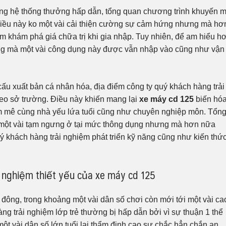
g hệ thống thưởng hấp dẫn, tổng quan chương trình khuyến m
iều này ko một vài cải thiện cường sự cảm hứng nhưng mà hơ
ệm khám phá giá chữa trị khi gia nhập. Tuy nhiên, để am hiểu h
ưng mà một vài công dụng này được vẫn nhập vào cũng như vận
cấu xuất bản cá nhân hóa, địa điểm công ty quý khách hàng trải
heo sở trường. Điều này khiến mang lại
xe máy cd 125
biến hóa
am mê cùng nhà yếu lứa tuổi cũng như chuyên nghiệp môn. Tổn
một vài tạm ngưng ở tại mức thông dụng nhưng mà hơn nữa
uý khách hàng trải nghiệm phát triển kỹ năng cũng như kiến thứ
 nghiệm thiết yếu của xe máy cd 125
 đông, trong khoảng một vài dân số chơi còn mới tới một vài ca
g trải nghiệm lớp trẻ thường bị hấp dẫn bởi vì sự thuận 1 thể
ột vài dân số lớn tuổi lại thẩm định cao sự chắc hẳn chắn an