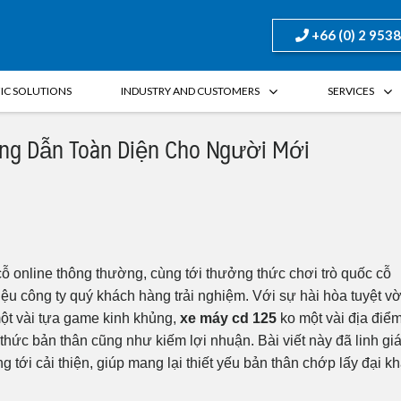
+66 (0) 2 953
FIC SOLUTIONS
INDUSTRY AND CUSTOMERS
SERVICES
ng Dẫn Toàn Diện Cho Người Mới
cỗ online thông thường, cùng tới thưởng thức chơi trò quốc cỗ
u công ty quý khách hàng trải nghiệm. Với sự hài hòa tuyệt vờ
ột vài tựa game kinh khủng,
xe máy cd 125
ko một vài địa điể
thức bản thân cũng như kiếm lợi nhuận. Bài viết này đã linh gi
g tới cải thiện, giúp mang lại thiết yếu bản thân chớp lấy đại kh