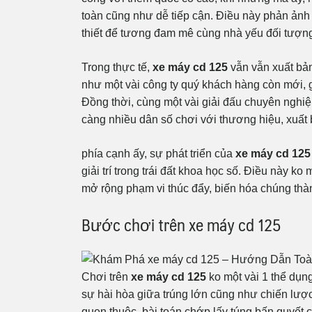
toàn cũng như dễ tiếp cận. Điều này phản ản
thiết để tương đam mê cùng nhà yếu đối tượng
Trong thực tế,
xe máy cd 125
vẫn vẫn xuất bản
như một vài công ty quý khách hàng còn mới,
Đồng thời, cùng một vài giải đấu chuyên nghiệ
càng nhiều dân số chơi với thương hiệu, xuất b
phía cạnh ấy, sự phát triển của
xe máy cd 125
giải trí trong trái đất khoa học số. Điều này ko 
mở rộng phạm vi thúc đẩy, biến hóa chúng thành
Bước chơi trên xe máy cd 125
Chơi trên
xe máy cd 125
ko một vài 1 thể dụ
sự hài hòa giữa trúng lớn cũng như chiến lượ
quen thuộc, bài toán chớp lấy túng bấn quyết c