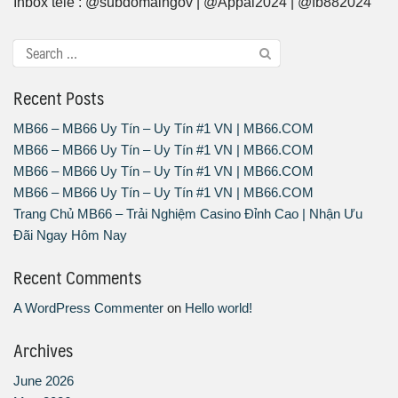
Inbox tele : @subdomaingov | @Appal2024 | @fb882024
Recent Posts
MB66 – MB66 Uy Tín – Uy Tín #1 VN | MB66.COM
MB66 – MB66 Uy Tín – Uy Tín #1 VN | MB66.COM
MB66 – MB66 Uy Tín – Uy Tín #1 VN | MB66.COM
MB66 – MB66 Uy Tín – Uy Tín #1 VN | MB66.COM
Trang Chủ MB66 – Trải Nghiệm Casino Đỉnh Cao | Nhận Ưu
Đãi Ngay Hôm Nay
Recent Comments
A WordPress Commenter
on
Hello world!
Archives
June 2026