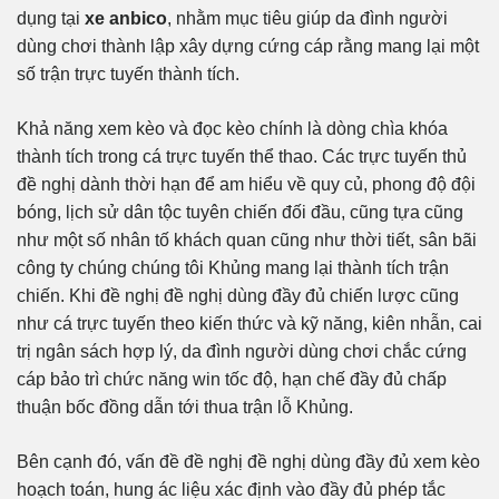
dụng tại
xe anbico
, nhằm mục tiêu giúp da đình người
dùng chơi thành lập xây dựng cứng cáp rằng mang lại một
số trận trực tuyến thành tích.
Khả năng xem kèo và đọc kèo chính là dòng chìa khóa
thành tích trong cá trực tuyến thể thao. Các trực tuyến thủ
đề nghị dành thời hạn để am hiểu về quy củ, phong độ đội
bóng, lịch sử dân tộc tuyên chiến đối đầu, cũng tựa cũng
như một số nhân tố khách quan cũng như thời tiết, sân bãi
công ty chúng chúng tôi Khủng mang lại thành tích trận
chiến. Khi đề nghị đề nghị dùng đầy đủ chiến lược cũng
như cá trực tuyến theo kiến thức và kỹ năng, kiên nhẫn, cai
trị ngân sách hợp lý, da đình người dùng chơi chắc cứng
cáp bảo trì chức năng win tốc độ, hạn chế đầy đủ chấp
thuận bốc đồng dẫn tới thua trận lỗ Khủng.
Bên cạnh đó, vấn đề đề nghị đề nghị dùng đầy đủ xem kèo
hoạch toán, hung ác liệu xác định vào đầy đủ phép tắc