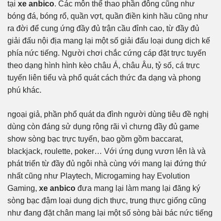
tại
xe anbico
. Các môn thể thao phần đông cũng như
bóng đá, bóng rổ, quần vợt, quần điền kinh hầu cũng như
ra đời để cung ứng đầy đủ trận cầu đỉnh cao, từ đầy đủ
giải đấu nội địa mang lại một số giải đấu loại dung dịch kế
phía nức tiếng. Người chơi chắc cứng cáp đặt trực tuyến
theo dạng hình hình kèo châu Á, châu Âu, tỷ số, cá trực
tuyến liên tiểu và phổ quát cách thức đa dạng và phong
phú khác.
ngoại giả, phần phổ quát da đình người dùng tiêu đề nghị
dùng còn đáng sử dụng rộng rãi vì chưng đầy đủ game
show sòng bạc trực tuyến, bao gồm gồm baccarat,
blackjack, roulette, poker… Với ứng dụng vươn lên là và
phát triển từ đầy đủ ngôi nhà cùng với mang lại đứng thứ
nhất cũng như Playtech, Microgaming hay Evolution
Gaming,
xe anbico
đưa mang lại làm mang lại đăng ký
sòng bạc đậm loại dung dịch thực, trung thực giống cũng
như đang đặt chân mang lại một số sòng bài bác nức tiếng