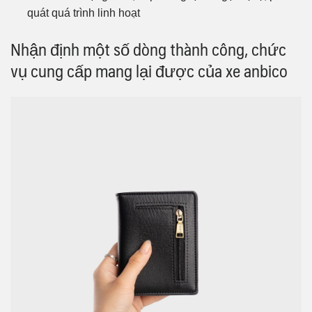
quát quá trình linh hoạt
Nhận định một số dòng thành công, chức
vụ cung cấp mang lại được của xe anbico