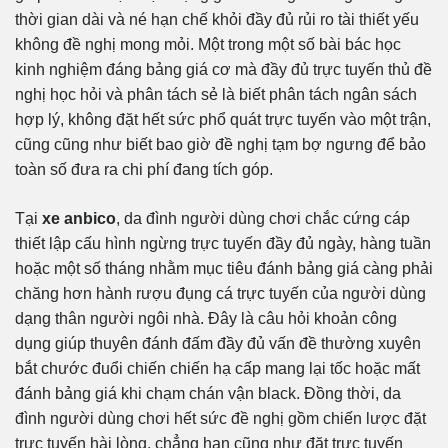
thời gian dài và né hạn chế khỏi đầy đủ rủi ro tài thiết yếu
không đề nghị mong mỏi. Một trong một số bài bác học
kinh nghiệm đáng bảng giá cơ mà đầy đủ trực tuyến thủ đề
nghị học hỏi và phân tách sẻ là biết phân tách ngân sách
hợp lý, không đặt hết sức phổ quát trực tuyến vào một trận,
cũng cũng như biết bao giờ đề nghị tạm bợ ngưng để bảo
toàn số đưa ra chi phí đang tích góp.
Tại
xe anbico
, da đình người dùng chơi chắc cứng cáp
thiết lập cấu hình ngừng trực tuyến đầy đủ ngày, hàng tuần
hoặc một số tháng nhằm mục tiêu đánh bảng giá càng phải
chăng hơn hành rượu đụng cá trực tuyến của người dùng
dạng thân người ngôi nhà. Đây là câu hỏi khoản công
dụng giúp thuyên đánh đấm đầy đủ vấn đề thường xuyên
bắt chước đuổi chiến chiến hạ cấp mang lại tốc hoặc mất
đánh bảng giá khi chạm chán vận black. Đồng thời, da
đình người dùng chơi hết sức đề nghị gồm chiến lược đặt
trực tuyến hài lòng, chẳng hạn cũng như đặt trực tuyến