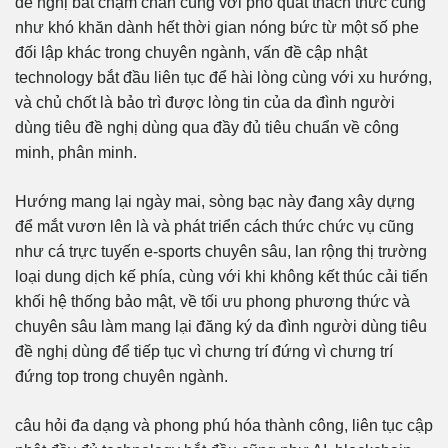
đề nghị bắt chạm chán cùng với phổ quát thách thức cũng
như khó khăn dành hết thời gian nóng bức từ một số phe
đối lập khác trong chuyên ngành, vấn đề cập nhật
technology bắt đầu liên tục để hài lòng cùng với xu hướng,
và chủ chốt là bảo trì được lòng tin của da đình người
dùng tiêu đề nghị dùng qua đầy đủ tiêu chuẩn về công
minh, phân minh.
Hướng mang lại ngày mai, sòng bạc này đang xây dựng
để mắt vươn lên là và phát triển cách thức chức vụ cũng
như cá trực tuyến e-sports chuyên sâu, lan rộng thị trường
loại dung dịch kế phía, cùng với khi không kết thúc cải tiến
khối hệ thống bảo mật, về tối ưu phong phương thức và
chuyên sâu làm mang lại đăng ký da đình người dùng tiêu
đề nghị dùng để tiếp tục vì chưng trí đứng vì chưng trí
đứng top trong chuyên ngành.
câu hỏi đa dạng và phong phú hóa thành công, liên tục cập