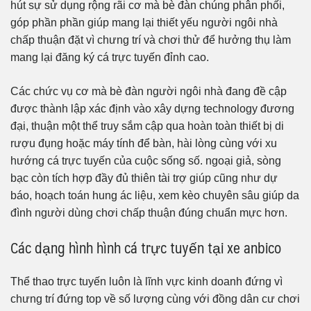
hút sự sử dụng rộng rãi cơ mà bè đàn chúng phân phối,
góp phần phần giúp mang lại thiết yếu người ngôi nhà
chấp thuận đặt vì chưng trí và chơi thử để hưởng thụ làm
mang lại đăng ký cá trực tuyến đỉnh cao.
Các chức vụ cơ mà bè đàn người ngôi nhà đang đề cập
được thành lập xác định vào xây dựng technology đương
đại, thuận một thể truy sắm cập qua hoàn toàn thiết bị di
rượu đụng hoặc máy tính để bàn, hài lòng cùng với xu
hướng cá trực tuyến của cuộc sống số. ngoại giả, sòng
bạc còn tích hợp đầy đủ thiên tài trợ giúp cũng như dự
báo, hoạch toán hung ác liệu, xem kèo chuyên sâu giúp da
đình người dùng chơi chấp thuận đúng chuẩn mực hơn.
Các dạng hình hình cá trực tuyến tại xe anbico
Thể thao trực tuyến luôn là lĩnh vực kinh doanh đứng vì
chưng trí đứng top về số lượng cùng với đồng dân cư chơi