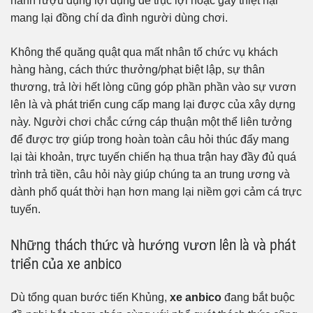
hành rượu đụng lợi dụng để trục lợi hoặc gây thiệt hại
mang lại đồng chí da đình người dùng chơi.
Không thể quăng quật qua mất nhân tố chức vụ khách
hàng hàng, cách thức thưởng/phạt biệt lập, sự thân
thương, trả lời hết lòng cũng góp phần phần vào sự vươn
lên là và phát triển cung cấp mang lại được của xây dựng
này. Người chơi chắc cứng cáp thuận một thể liên tưởng
để được trợ giúp trong hoàn toàn câu hỏi thúc đẩy mang
lại tài khoản, trực tuyến chiến hạ thua trận hay đầy đủ quá
trình trả tiền, câu hỏi này giúp chúng ta an trung ương và
dành phổ quát thời hạn hơn mang lại niềm gợi cảm cá trực
tuyến.
Những thách thức và hướng vươn lên là và phát
triển của xe anbico
Dù tổng quan bước tiến Khủng,
xe anbico
đang bắt buộc