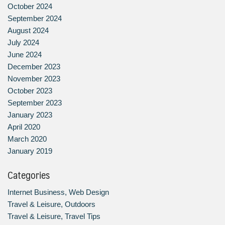
October 2024
September 2024
August 2024
July 2024
June 2024
December 2023
November 2023
October 2023
September 2023
January 2023
April 2020
March 2020
January 2019
Categories
Internet Business, Web Design
Travel & Leisure, Outdoors
Travel & Leisure, Travel Tips