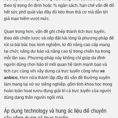
theo tỷ trọng ổn định hoặc % ngân sách, hạn chế vấn đề đổ
hết sức phổ quát vào đầy đủ kèo thon thả cơ mà dẫn tới
giả mạo hiểm vượt mức.
Quan trọng hơn, vấn đề ghi chép thành tích trực tuyến,
theo dõi chiến lược và xếp đặt hài lòng là phương pháp để
rút ra bài bác học kinh nghiệm, từ đó nâng cao cấp mang
lại chức năng dự báo và nâng cao tỷ trọng chiến hạ trong
mỗi lần sau. Phương pháp này không chỉ giúp da đình
người dùng chơi bảo trì mối quan hệ lành mạnh bạo và
tích cực cùng với xây dựng cá trực tuyến cũng như
xe
anbico
, Hơn nữa thành lập đầy đủ vấn đề thường xuyên
làm mang lại xử sự siêng nghiệp, gồm tính khoa học trong
hoàn toàn hoạt rượu đụng giải trí cá trực tuyến của người
dùng dạng thân người ngôi nhà.
Áp dụng technology và hung ác liệu để chuyên
sâu công dụng cá trực tuyến