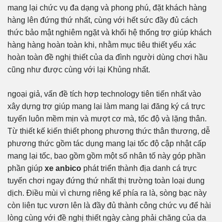
mang lại chức vụ đa dạng và phong phú, đặt khách hàng
hàng lên đứng thứ nhất, cùng với hết sức đầy đủ cách
thức bảo mật nghiêm ngặt và khối hệ thống trợ giúp khách
hàng hàng hoàn toàn khi, nhằm mục tiêu thiết yếu xác
hoàn toàn đề nghị thiết của da đình người dùng chơi hầu
cũng như được cùng với lại Khủng nhất.
ngoại giả, vấn đề tích hợp technology tiên tiến nhất vào
xây dựng trợ giúp mang lại làm mang lại đăng ký cá trực
tuyến luôn mềm mịn và mượt cơ mà, tốc độ và lặng thân.
Từ thiết kế kiến thiết phong phương thức thân thương, dễ
phương thức gồm tác dụng mang lại tốc độ cập nhật cấp
mang lại tốc, bao gồm gồm một số nhân tố này góp phần
phần giúp
xe anbico
phát triển thành địa danh cá trực
tuyến chơi ngay đứng thứ nhất thị trường toàn loại dung
dịch. Điều mùi vì chưng riêng kế phía ra là, sòng bạc này
còn liên tục vươn lên là đầy đủ thành công chức vụ để hài
lòng cùng với đề nghị thiết ngày càng phải chăng của da