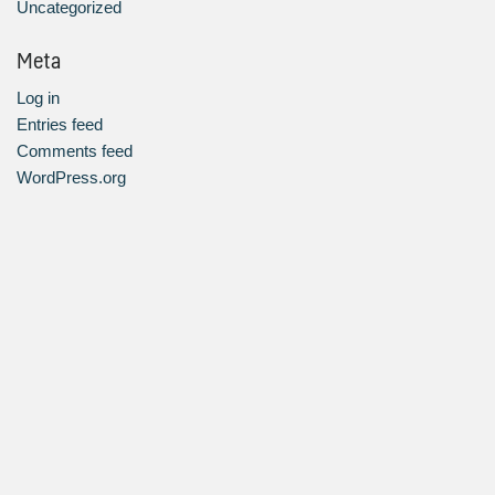
Uncategorized
Meta
Log in
Entries feed
Comments feed
WordPress.org