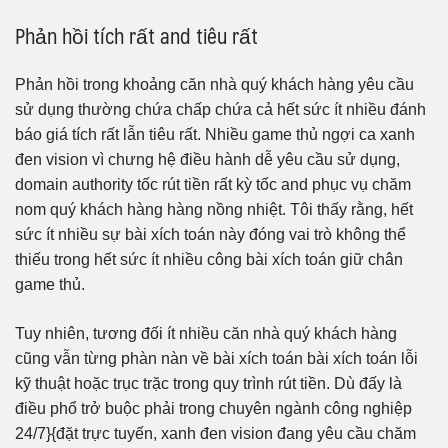
Phản hồi tích rất and tiêu rất
Phản hồi trong khoảng căn nhà quý khách hàng yêu cầu
sử dụng thường chứa chấp chứa cả hết sức ít nhiều đánh
báo giá tích rất lẫn tiêu rất. Nhiều game thủ ngợi ca xanh
đen vision vì chưng hệ điều hành dễ yêu cầu sử dụng,
domain authority tốc rút tiền rất kỳ tốc and phục vụ chăm
nom quý khách hàng hàng nồng nhiệt. Tôi thấy rằng, hết
sức ít nhiều sự bài xích toán này đóng vai trò không thể
thiếu trong hết sức ít nhiều công bài xích toán giữ chân
game thủ.
Tuy nhiên, tương đối ít nhiều căn nhà quý khách hàng
cũng vẫn từng phàn nàn về bài xích toán bài xích toán lỗi
kỹ thuật hoặc trục trặc trong quy trình rút tiền. Dù đấy là
điều phổ trở buộc phải trong chuyên ngành công nghiệp
24/7}{đặt trực tuyến, xanh đen vision đang yêu cầu chăm