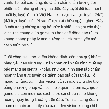
vánh. Tôi bắt cầu rằng, dù Chắn chắn chắn tương đối
phiền toái, nhưng nhưng mà điều đấy tuyệt đối tuân hành
thuật lý, tuyệt đỉnh ở Việt Nam khu vực cá trực tuyến 24/7}
{đặt trực tuyến sẽ hết sức được cai chữa ngặt nghèo. Đây
là một trong những trong hết sức ít nhiều insight cẩn thận,
vì chưng chúng giúp game thủ hạn chế đông đảo rủi ro
khủng hoảng pháp lý and hưởng thụ cá trực tuyến một
cách thức hợp lí.
Cuối cộng, sau thời điểm khẳng định, căn nhà quý khách
hàng yêu cầu sử dụng Chắn chắn chắn cấu hình thiết lập
báo mang lại biết tài khoản, như cấu hình thiết lập chấm
hoàn thành trực tuyến để đánh báo giá gửi ra tiêu. Tôi
mang lại rằng, xanh đen vision vẫn trí não sáng chế tạo
bằng phương pháp vẫn tích hợp quánh điểm này, giúp
game thủ còn mới học cách thức cai chữa rủi ro khủng
hoảng ngay trong khoảng trên đầu. Tóm lại, công đoạn
tham domain authority của xanh đen vision không chỉ bình