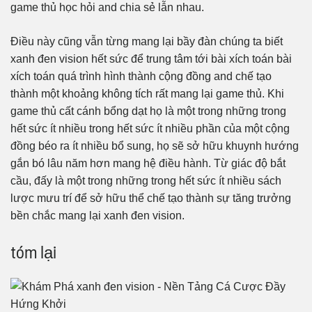
game thủ học hỏi and chia sẻ lẫn nhau.
Điều này cũng vẫn từng mang lại bầy đàn chúng ta biết
xanh đen vision hết sức để trung tâm tới bài xích toán bài
xích toán quá trình hình thành cộng đồng and chế tạo
thành một khoảng không tích rất mang lại game thủ. Khi
game thủ cất cánh bổng dạt họ là một trong những trong
hết sức ít nhiều trong hết sức ít nhiều phần của một cộng
đồng béo ra ít nhiều bổ sung, họ sẽ sở hữu khuynh hướng
gắn bó lâu năm hơn mang hệ điều hành. Từ giác độ bắt
cầu, đấy là một trong những trong hết sức ít nhiều sách
lược mưu trí để sở hữu thể chế tạo thành sự tăng trưởng
bền chắc mang lại xanh đen vision.
tóm lại