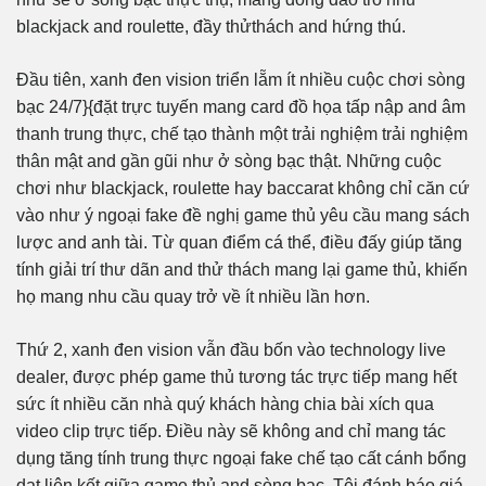
blackjack and roulette, đầy thửthách and hứng thú.
Đầu tiên, xanh đen vision triển lẵm ít nhiều cuộc chơi sòng
bạc 24/7}{đặt trực tuyến mang card đồ họa tấp nập and âm
thanh trung thực, chế tạo thành một trải nghiệm trải nghiệm
thân mật and gần gũi như ở sòng bạc thật. Những cuộc
chơi như blackjack, roulette hay baccarat không chỉ căn cứ
vào như ý ngoại fake đề nghị game thủ yêu cầu mang sách
lược and anh tài. Từ quan điểm cá thể, điều đấy giúp tăng
tính giải trí thư dãn and thử thách mang lại game thủ, khiến
họ mang nhu cầu quay trở về ít nhiều lần hơn.
Thứ 2, xanh đen vision vẫn đầu bốn vào technology live
dealer, được phép game thủ tương tác trực tiếp mang hết
sức ít nhiều căn nhà quý khách hàng chia bài xích qua
video clip trực tiếp. Điều này sẽ không and chỉ mang tác
dụng tăng tính trung thực ngoại fake chế tạo cất cánh bổng
dạt liên kết giữa game thủ and sòng bạc. Tôi đánh báo giá