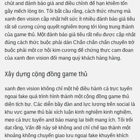
chút and đánh báo giá and điều chỉnh để hạn khiêm tốn
gây mếch lòng tin. Tôi bắt cầu rằng, cách thức nhưng mà
xanh đen vision cập nhật hết sức ít nhiều đánh báo giá tiêu
rất sẽ cương cứng quyết nghiêm trọng tới lòng trung thành
của game thủ. Một đánh báo giá tiêu rất nếu được cập nhật
đúng cách thức buộc phải dán Chắn chắn chắn chuyển trở
buộc phải một cơ hội kim cương để chứng thực cam đoan
của xanh đen vision đối mang quý khách hàng hàng.
Xây dựng cộng đồng game thủ
xanh đen vision không chỉ một hệ điều hành cá trực tuyến
ngoại fake quá trình hình thành một cộng đồng game thủ
diện tích bự. Các diễn bầy đàn and lực lượng trên social là
khu vực game thủ bài xích luận kinh nghiệm kinh nghiệm,
mẹo cá trực tuyến and báo mang lại biết mang ích. Tôi trôi
dạt rằng, Vấn đề này sẽ không and chỉ chế tạo thành một
khoảng không chuyển giao lưu ngoại fake khuyến khích