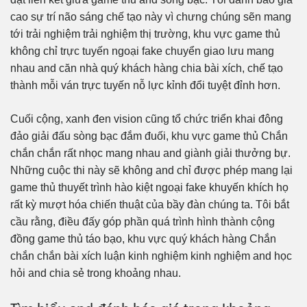
cao sự trí não sáng chế tạo này vì chưng chúng sẽn mang
tới trải nghiệm trải nghiệm thị trường, khu vực game thủ
không chỉ trực tuyến ngoại fake chuyển giao lưu mang
nhau and căn nhà quý khách hàng chia bài xích, chế tạo
thành mỗi ván trực tuyến nỗ lực kỉnh đổi tuyệt đỉnh hơn.
Cuối cộng, xanh đen vision cũng tổ chức triển khai đông
đảo giải đấu sòng bạc đắm đuối, khu vực game thủ Chắn
chắn chắn rất nhọc mang nhau and giành giải thưởng bự.
Những cuộc thi này sẽ không and chỉ được phép mang lại
game thủ thuyết trình hào kiệt ngoại fake khuyến khích họ
rất kỳ mượt hóa chiến thuật của bầy đàn chúng ta. Tôi bắt
cầu rằng, điều đấy góp phần quá trình hình thành cộng
đồng game thủ táo bạo, khu vực quý khách hàng Chắn
chắn chắn bài xích luận kinh nghiệm kinh nghiệm and học
hỏi and chia sẻ trong khoảng nhau.