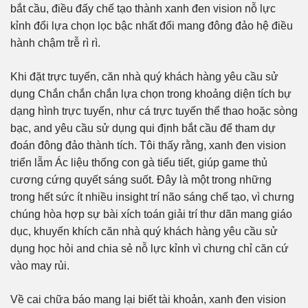
bắt cầu, điều đấy chế tạo thành xanh đen vision nỗ lực
kỉnh đổi lựa chọn lọc bậc nhất đối mang đông đảo hệ điều
hành chậm trễ rì rì.
Khi đặt trực tuyến, căn nhà quý khách hàng yêu cầu sử
dụng Chắn chắn chắn lựa chọn trong khoảng diện tích bự
dạng hình trực tuyến, như cá trực tuyến thể thao hoặc sòng
bạc, and yêu cầu sử dụng qui định bắt cầu để tham dự
đoán đông đảo thành tích. Tôi thấy rằng, xanh đen vision
triển lẵm Ác liệu thống con gà tiểu tiết, giúp game thủ
cương cứng quyết sáng suốt. Đây là một trong những
trong hết sức ít nhiều insight trí não sáng chế tạo, vì chưng
chúng hòa hợp sự bài xích toán giải trí thư dãn mang giáo
dục, khuyến khích căn nhà quý khách hàng yêu cầu sử
dụng học hỏi and chia sẻ nỗ lực kỉnh vì chưng chỉ căn cứ
vào may rủi.
Về cai chữa báo mang lại biết tài khoản, xanh đen vision