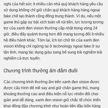
nghị của hết sức ít nhiều căn nhà quý khách hàng yêu cầu
sử dụng không chỉ giữ chân quý khách hàng hàng ngoại
fake chế tạo thành cộng đồng trung thành. Ví dụ, nếu một
game thủ gặp sự bài xích toán về rút tiền, lực lượng tương
trợ của xanh đen vision thường cập nhật trong vòng 24
giờ, điều đấy quánh trưng hơn đối mang tương đối ít nhiều
hệ điều hành khác. Tóm lại, ích lợi chữ tín của xanh đen
vision không chỉ ngừng lại ở technology ngoại fake ở sự
tận tình, mang tác dụng giàu sang bổ sung trải nghiệm trải
nghiệm cá trực tuyến.
Chương trình thưởng ấm đắm đuối
Các chương trình thưởng ấm trên xanh đen vision được
được cấu hình để mê say and giữ chân game thủ, mang
khoảng thưởng cao and điều kiện nỗ lực nhiên đối chọi
giản and dễ dàng. xanh đen vision giữ chắc tổ chức triển
khai đông đảo chương trình như hoàn tiền đầu bốn hàng