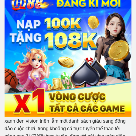
xanh đen vision triển lẵm một danh sách giàu sang đông
đảo cuộc chơi, trong khoảng cá trực tuyến thể thao tới