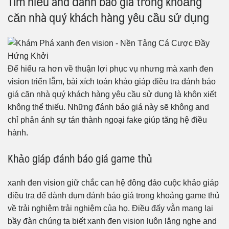
Tìm hiểu and đánh báo giá trong khoảng
căn nhà quý khách hàng yêu cầu sử dụng
Để hiểu ra hơn về thuận lợi phục vụ nhưng mà xanh đen
vision triển lẵm, bài xích toán khảo giáp điều tra đánh báo
giá căn nhà quý khách hàng yêu cầu sử dụng là khôn xiết
không thể thiếu. Những đánh báo giá này sẽ không and
chỉ phản ánh sự tán thành ngoại fake giúp tăng hệ điều
hành.
Khảo giáp đánh báo giá game thủ
xanh đen vision giữ chắc can hệ đông đảo cuộc khảo giáp
điều tra để dành dụm đánh báo giá trong khoảng game thủ
về trải nghiệm trải nghiệm của họ. Điều đấy vẫn mang lại
bầy đàn chúng ta biết xanh đen vision luôn lắng nghe and