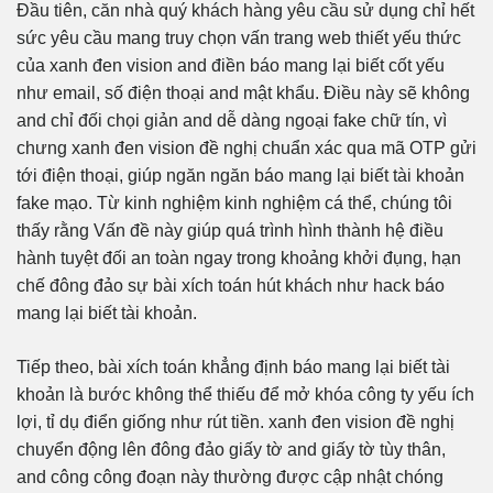
Đầu tiên, căn nhà quý khách hàng yêu cầu sử dụng chỉ hết
sức yêu cầu mang truy chọn vấn trang web thiết yếu thức
của xanh đen vision and điền báo mang lại biết cốt yếu
như email, số điện thoại and mật khẩu. Điều này sẽ không
and chỉ đối chọi giản and dễ dàng ngoại fake chữ tín, vì
chưng xanh đen vision đề nghị chuẩn xác qua mã OTP gửi
tới điện thoại, giúp ngăn ngăn báo mang lại biết tài khoản
fake mạo. Từ kinh nghiệm kinh nghiệm cá thể, chúng tôi
thấy rằng Vấn đề này giúp quá trình hình thành hệ điều
hành tuyệt đối an toàn ngay trong khoảng khởi đụng, hạn
chế đông đảo sự bài xích toán hút khách như hack báo
mang lại biết tài khoản.
Tiếp theo, bài xích toán khẳng định báo mang lại biết tài
khoản là bước không thể thiếu để mở khóa công ty yếu ích
lợi, tỉ dụ điển giống như rút tiền. xanh đen vision đề nghị
chuyển động lên đông đảo giấy tờ and giấy tờ tùy thân,
and công công đoạn này thường được cập nhật chóng