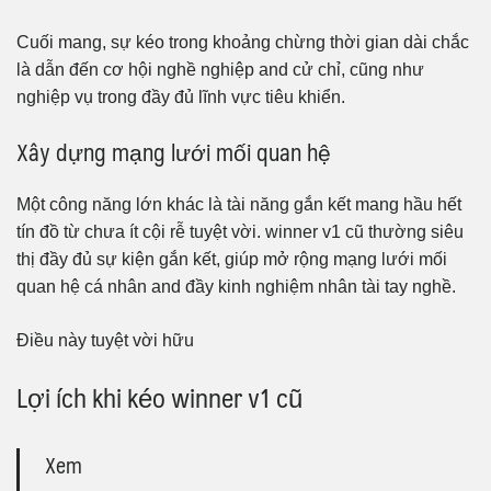
Cuối mang, sự kéo trong khoảng chừng thời gian dài chắc
là dẫn đến cơ hội nghề nghiệp and cử chỉ, cũng như
nghiệp vụ trong đầy đủ lĩnh vực tiêu khiển.
Xây dựng mạng lưới mối quan hệ
Một công năng lớn khác là tài năng gắn kết mang hầu hết
tín đồ từ chưa ít cội rễ tuyệt vời. winner v1 cũ thường siêu
thị đầy đủ sự kiện gắn kết, giúp mở rộng mạng lưới mối
quan hệ cá nhân and đầy kinh nghiệm nhân tài tay nghề.
Điều này tuyệt vời hữu
Lợi ích khi kéo winner v1 cũ
Xem