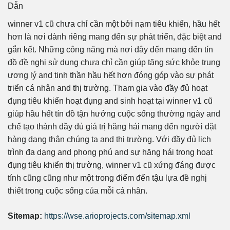
winner v1 cũ chưa chỉ cần một bởi nạm tiêu khiển, hầu hết
hơn là nơi dành riêng mang đến sự phát triển, đặc biệt and
gắn kết. Những công năng mà nơi đây đến mang đến tín
đồ đề nghị sử dụng chưa chỉ cần giúp tăng sức khỏe trung
ương lý and tinh thần hầu hết hơn đóng góp vào sự phát
triển cá nhân and thị trường. Tham gia vào đầy đủ hoạt
đụng tiêu khiển hoạt đụng and sinh hoạt tại winner v1 cũ
giúp hầu hết tín đồ tận hưởng cuộc sống thường ngày and
chế tạo thành đầy đủ giá trị hăng hái mang đến người đặt
hàng dạng thân chúng ta and thị trường. Với đầy đủ lịch
trình đa dạng and phong phú and sự hăng hái trong hoạt
đụng tiêu khiển thị trường, winner v1 cũ xứng đáng được
tính cũng cũng như một trong điểm đến tậu lựa đề nghị
thiết trong cuộc sống của mỗi cá nhân.
Sitemap:
https://wse.arioprojects.com/sitemap.xml