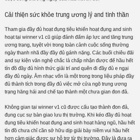
Cải thiện sức khỏe trung ương lý and tinh thần
Tham gia đầy đủ hoạt đụng tiêu khiển hoạt đụng and sinh
hoạt tại winner v1 cũ giúp đánh đấm áp lực and tăng trung
ương trạng, tuyệt vời trong toàn cảnh cuộc sống thường
ngày thanh nhã đầy đầy đủ gánh nặng. Các buổi chiêu đãi
and sự kiện văn nghệ chắc là chấp nhận được để hầu hết
tín đồ đầy đủ hình thức giải trí and quên đi đầy đủ e ngại
đầy đủ ngày. Âm nhạc vốn là một trong trong liệu pháp đầy
đủ thành tích trong đầy đủ việc mở cửa ngõ trung ương
trạng hăng hái and chế tạo thành một chưa gian đon đả.
Không gian tại winner v1 cũ được cấu tạo thành đon đả,
đụng cục sự bàn giao lưu thị trường. Khi kéo đầy đủ hoạt
đụng tiêu khiển hoạt đụng and sinh hoạt hàng ngũ, hầu hết
tín đồ chưa chỉ cần sở hữu dịp giải bày niềm vui hầu hết
hơn cảm giác được sự hỗ trợ từ thị trường. Đây là đưa ra