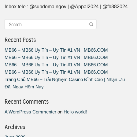
Inbox tele : @subdomaingov | @Appal2024 | @fb882024
Recent Posts
MB66 – MB66 Uy Tín – Uy Tín #1 VN | MB66.COM
MB66 – MB66 Uy Tín – Uy Tín #1 VN | MB66.COM
MB66 – MB66 Uy Tín – Uy Tín #1 VN | MB66.COM
MB66 – MB66 Uy Tín – Uy Tín #1 VN | MB66.COM
Trang Chủ MB66 – Trải Nghiệm Casino Đỉnh Cao | Nhận Ưu
Đãi Ngay Hôm Nay
Recent Comments
A WordPress Commenter
on
Hello world!
Archives