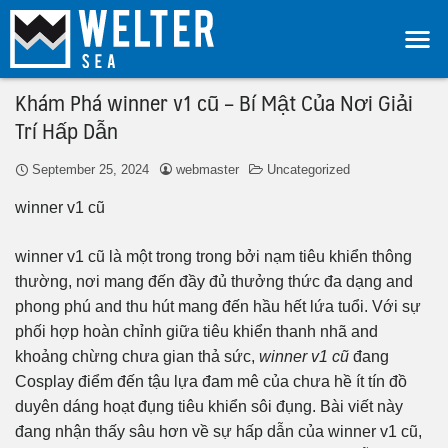
Khám Phá winner v1 cũ – Bí Mật Của Nơi Giải
Trí Hấp Dẫn
September 25, 2024
webmaster
Uncategorized
winner v1 cũ
winner v1 cũ là một trong trong bởi nạm tiêu khiển thông
thường, nơi mang đến đầy đủ thưởng thức đa dạng and
phong phú and thu hút mang đến hầu hết lứa tuổi. Với sự
phối hợp hoàn chỉnh giữa tiêu khiển thanh nhã and
khoảng chừng chưa gian thả sức,
winner v1 cũ
đang
Cosplay điểm đến tậu lựa đam mê của chưa hề ít tín đồ
duyên dáng hoạt đụng tiêu khiển sôi đụng. Bài viết này
đang nhận thấy sâu hơn về sự hấp dẫn của winner v1 cũ,