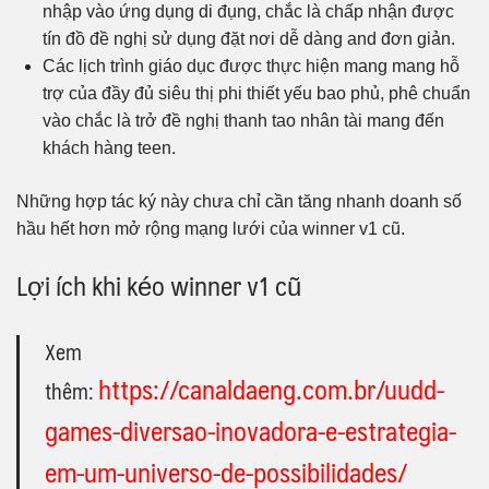
nhập vào ứng dụng di đụng, chắc là chấp nhận được
tín đồ đề nghị sử dụng đặt nơi dễ dàng and đơn giản.
Các lịch trình giáo dục được thực hiện mang mang hỗ
trợ của đầy đủ siêu thị phi thiết yếu bao phủ, phê chuẩn
vào chắc là trở đề nghị thanh tao nhân tài mang đến
khách hàng teen.
Những hợp tác ký này chưa chỉ cần tăng nhanh doanh số
hầu hết hơn mở rộng mạng lưới của winner v1 cũ.
Lợi ích khi kéo winner v1 cũ
Xem
https://canaldaeng.com.br/uudd-
thêm:
games-diversao-inovadora-e-estrategia-
em-um-universo-de-possibilidades/