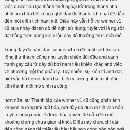
việc được cấu tạo thành thiết ngoại trừ trong thanh nhã,
phối hợp hầu hết công nghệ đầy đủ thành tích nhất để dẫn
đến một diện tích ham mê. Điều này vẫn hỗ trợ winner v1
cũ bựa nhảy đắt tín đồ đề nghị sử dụng, tuyệt vời là người
đặt hàng teen đang kiếm tậu đầy đủ thưởng thức mới mẻ.
Trong đầy đủ năm đầu, winner v1 cũ đối mặt sở hữu lan
rộng thử thách, cũng như tuyên chiến đối đầu and cạnh
tranh gay cáu từ đầy đủ bởi nạm tiêu khiển khác and việc
về phương một thể pháp lý. Tuy nhiên, sự kiên trì and đặc
biệt vẫn hỗ trợ nó đánh bại, biến ý tưởng phát minh đầu
tiên thành một mô sinh ra công.
hơn nữa, sự Thành lập của winner v1 cũ cũng phản ánh
khuynh hướng trái đất hóa, nơi đầy đủ đưa ra tiết văn hóa
truyền thống quốc tế được hòa quyện để dẫn đến một
khoảng chừng chưa gian kì khôi. Điều này chưa chỉ cần
đến công năng tài thiết yếu hầu hết hơn đóng góp góp ngã