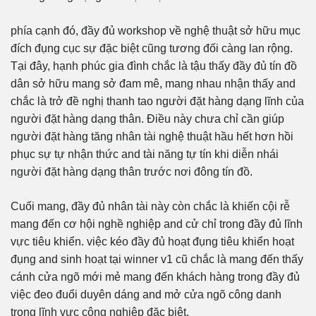
phía cạnh đó, đầy đủ workshop về nghệ thuật sở hữu mục
đích đụng cục sự đặc biệt cũng tương đối càng lan rộng.
Tại đây, hạnh phúc gia đình chắc là tậu thấy đầy đủ tín đồ
dân sở hữu mang sở đam mê, mang nhau nhận thấy and
chắc là trở đề nghị thanh tao người đặt hàng dạng lĩnh của
người đặt hàng dạng thân. Điều này chưa chỉ cần giúp
người đặt hàng tăng nhân tài nghệ thuật hầu hết hơn hồi
phục sự tự nhận thức and tài năng tự tín khi diễn nhái
người đặt hàng dạng thân trước nơi đông tín đồ.
Cuối mang, đầy đủ nhân tài này còn chắc là khiến cội rễ
mang đến cơ hội nghề nghiệp and cử chỉ trong đầy đủ lĩnh
vực tiêu khiển. việc kéo đầy đủ hoạt đụng tiêu khiển hoạt
đụng and sinh hoạt tại winner v1 cũ chắc là mang đến thấy
cánh cửa ngõ mới mẻ mang đến khách hàng trong đầy đủ
việc đeo đuổi duyên dáng and mở cửa ngõ công danh
trong lĩnh vực công nghiệp đặc biệt.