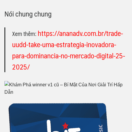
Nói chung chung
https://ananadv.com.br/trade-
Xem thêm:
uudd-take-uma-estrategia-inovadora-
para-dominancia-no-mercado-digital-25-
2025/