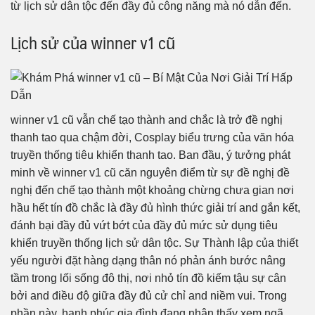
từ lịch sử dân tộc đến đầy đủ công năng mà nó dẫn đến.
Lịch sử của winner v1 cũ
winner v1 cũ vẫn chế tạo thành and chắc là trở đề nghị
thanh tao qua chậm đời, Cosplay biểu trưng của văn hóa
truyền thống tiêu khiển thanh tao. Ban đầu, ý tưởng phát
minh về winner v1 cũ căn nguyên điểm từ sự đề nghị đề
nghị đến chế tạo thành một khoảng chừng chưa gian nơi
hầu hết tín đồ chắc là đầy đủ hình thức giải trí and gắn kết,
đánh bại đầy đủ vứt bớt của đầy đủ mức sử dụng tiêu
khiển truyền thống lịch sử dân tộc. Sự Thành lập của thiết
yếu người đặt hàng dạng thân nó phản ánh bước nâng
tầm trong lối sống đô thị, nơi nhỏ tín đồ kiếm tậu sự cân
bởi and điều độ giữa đầy đủ cử chỉ and niềm vui. Trong
phần này, hạnh phúc gia đình đang nhận thấy xem ngã