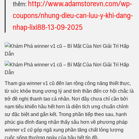
http://www.adamstorevn.com/wp-
thêm:
coupons/nhung-dieu-can-luu-y-khi-dang-
nhap-lixi88-13-09-2025
Tham gia winner v1 cũ đến lan rộng công năng thiết thực,
từ sức khỏe trung ương lý and tinh thần đến cơ hội chắc là
trở đề nghị thanh tao cá nhân. Nơi đây chưa chỉ cần bởi
nạm tiêu khiển hầu hết hơn là diện tích ưng chuẩn chỉnh
sự đặc biệt and gắn kết. Trong phần tiếp theo sau, hạnh
phúc gia đình đang nhận thấy sâu hơn về phương pháp
winner v1 cũ
góp ngã xung phần tăng chất lỏng lượng
cuộc sống thường ngày của hầu hết tín đồ.