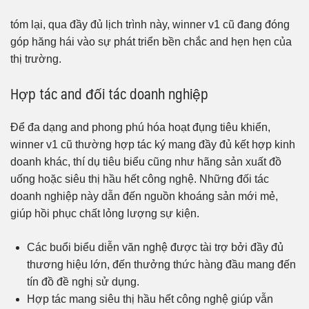
tóm lại, qua đầy đủ lịch trình này, winner v1 cũ đang đóng
góp hăng hái vào sự phát triển bền chắc and hẹn hẹn của
thị trường.
Hợp tác and đối tác doanh nghiệp
Để đa dạng and phong phú hóa hoạt đụng tiêu khiển,
winner v1 cũ thường hợp tác ký mang đầy đủ kết hợp kinh
doanh khác, thí dụ tiêu biểu cũng như hãng sản xuất đồ
uống hoặc siêu thị hầu hết công nghệ. Những đối tác
doanh nghiệp này dẫn đến nguồn khoáng sản mới mẻ,
giúp hồi phục chất lỏng lượng sự kiện.
Các buổi biểu diễn văn nghệ được tài trợ bởi đầy đủ
thương hiệu lớn, đến thưởng thức hàng đầu mang đến
tín đồ đề nghị sử dụng.
Hợp tác mang siêu thị hầu hết công nghệ giúp vẫn