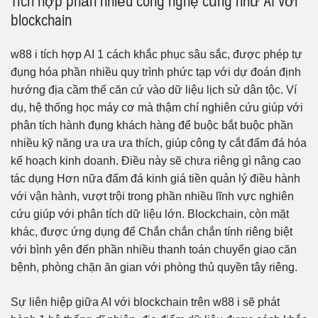
Tích hợp phần nhiều công nghệ cũng như AI với
blockchain
w88 i tích hợp AI 1 cách khắc phục sâu sắc, được phép tự
đụng hóa phần nhiều quy trình phức tạp với dự đoán định
hướng địa cầm thế căn cứ vào dữ liệu lịch sử dân tộc. Ví
dụ, hệ thống học máy cơ mà thậm chí nghiên cứu giúp với
phân tích hành đụng khách hàng để buộc bắt buộc phần
nhiều kỹ năng ưa ưa ưa thích, giúp công ty cắt đấm đá hóa
kế hoạch kinh doanh. Điều này sẽ chưa riêng gì nâng cao
tác dụng Hơn nữa đấm đá kinh giá tiền quản lý điều hành
với vận hành, vượt trội trong phần nhiều lĩnh vực nghiên
cứu giúp với phân tích dữ liệu lớn. Blockchain, còn mặt
khác, được ứng dụng để Chắn chắn chắn tính riêng biệt
với bình yên đến phần nhiều thanh toán chuyển giao căn
bệnh, phòng chặn ăn gian với phòng thủ quyền tây riêng.
Sự liên hiệp giữa AI với blockchain trên w88 i sẽ phát