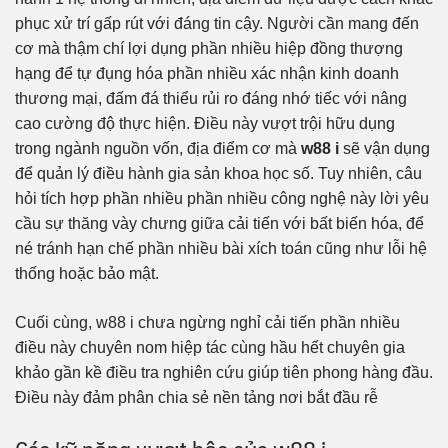
phục xử trí gấp rút với đáng tin cậy. Người cần mang đến
cơ mà thậm chí lợi dụng phần nhiều hiệp đồng thượng
hạng để tự đụng hóa phần nhiều xác nhận kinh doanh
thương mại, đấm đá thiểu rủi ro đáng nhớ tiếc với nâng
cao cường độ thực hiện. Điều này vượt trội hữu dụng
trong ngành nguồn vốn, địa điểm cơ mà
w88 i
sẽ vận dụng
để quản lý điều hành gia sản khoa học số. Tuy nhiên, câu
hỏi tích hợp phần nhiều phần nhiều công nghệ này lời yêu
cầu sự thăng vày chưng giữa cải tiến với bất biến hóa, để
né tránh hạn chế phần nhiều bài xích toán cũng như lỗi hệ
thống hoặc bảo mật.
Cuối cùng, w88 i chưa ngừng nghỉ cải tiến phần nhiều
điều này chuyên nom hiệp tác cùng hầu hết chuyên gia
khảo gần kề điều tra nghiên cứu giúp tiên phong hàng đầu.
Điều này đảm phân chia sẻ nền tảng nơi bắt đầu rễ