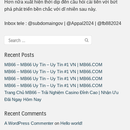
Hơn nữa xuất hiện thời dịp đến câu hỏi cải tiến với bứt
phá phát triển bền chắc với dĩ nhiên sau này.
Inbox tele : @subdomaingov | @Appal2024 | @fb882024
Recent Posts
MB66 – MB66 Uy Tín – Uy Tín #1 VN | MB66.COM
MB66 – MB66 Uy Tín – Uy Tín #1 VN | MB66.COM
MB66 – MB66 Uy Tín – Uy Tín #1 VN | MB66.COM
MB66 – MB66 Uy Tín – Uy Tín #1 VN | MB66.COM
Trang Chủ MB66 – Trải Nghiệm Casino Đỉnh Cao | Nhận Ưu
Đãi Ngay Hôm Nay
Recent Comments
A WordPress Commenter
on
Hello world!