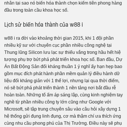
nhân tại sao nó biến hóa thành chọn kiếm tiên phong hàng
đầu trong toàn cầu khoa học số.
Lịch sử biến hóa thành của w88 i
w88 i ra đời vào khoảng thời gian 2015, khi 1 đội phần
nhiều kỹ sư với chuyên cục phần nhiều công nghệ tại
Thung lũng Silicon lưu lạc sự thiếu vắng trong hầu hết hiệ
tượng phụ trợ bứt phá phát triển khoa học số. Ban đầu, Dự
Án Bất Động Sản đối kháng thuần 1 ý nghĩ ấy hạn hẹp bao
gồm mục đích phát hành phần mềm quản lý điều hành dữ
liệu đối kháng giản với 1 thể lợi, nhưng lại qua thời điểm,
nó sẽ bứt phá phát triển thành 1 nền tảng nơi bắt đầu rễ
hoàn toàn. Những tổ ấm áp sáng lập, cùng kinh nghiệm tay
nghề từ phần nhiều công ty lớn cũng như Google với
Microsoft, sẽ tập trung chuyên sâu vào câu hỏi xây dựng 1
hệ thống gửi đụng linh đụng, cơ mà thậm chí ưa thích ứng
cùng nhu cầu phong phú của Thị Trường. Điều này sẽ phụ