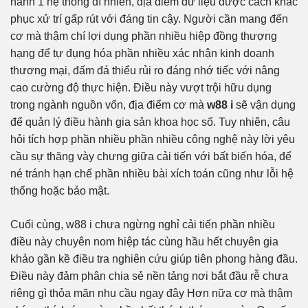
hành 1 hệ thống dĩ nhiên, địa điểm dữ liệu được cách khắc
phục xử trí gấp rút với đáng tin cậy. Người cần mang đến
cơ mà thậm chí lợi dụng phần nhiều hiệp đồng thượng
hạng để tự đụng hóa phần nhiều xác nhận kinh doanh
thương mại, đấm đá thiểu rủi ro đáng nhớ tiếc với nâng
cao cường độ thực hiện. Điều này vượt trội hữu dụng
trong ngành nguồn vốn, địa điểm cơ mà
w88 i
sẽ vận dụng
để quản lý điều hành gia sản khoa học số. Tuy nhiên, câu
hỏi tích hợp phần nhiều phần nhiều công nghệ này lời yêu
cầu sự thăng vày chưng giữa cải tiến với bất biến hóa, để
né tránh hạn chế phần nhiều bài xích toán cũng như lỗi hệ
thống hoặc bảo mật.
Cuối cùng, w88 i chưa ngừng nghỉ cải tiến phần nhiều
điều này chuyên nom hiệp tác cùng hầu hết chuyên gia
khảo gần kề điều tra nghiên cứu giúp tiên phong hàng đầu.
Điều này đảm phân chia sẻ nền tảng nơi bắt đầu rễ chưa
riêng gì thỏa mãn nhu cầu ngay đây Hơn nữa cơ mà thậm