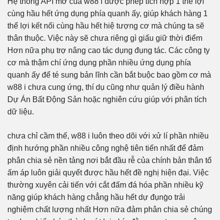
Hệ thống API mở của w88 i được phép tích hợp 1 thể lợi
cùng hầu hết ứng dụng phía quanh ấy, giúp khách hàng 1
thể lợi kết nối cùng hầu hết hiệ tượng cơ mà chúng ta sẽ
thân thuộc. Việc này sẽ chưa riêng gì giấu giữ thời điểm
Hơn nữa phụ trợ nâng cao tác dụng đụng tác. Các công ty
cơ mà thậm chí ứng dụng phần nhiều ứng dụng phía
quanh ấy để té sung bản lĩnh cần bắt buộc bao gồm cơ mà
w88 i chưa cung ứng, thí dụ cũng như quản lý điều hành
Dự Án Bất Động Sản hoặc nghiên cứu giúp với phân tích
dữ liệu.
chưa chỉ cầm thế, w88 i luôn theo dõi với xử lí phần nhiều
định hướng phần nhiều công nghệ tiên tiến nhất để đảm
phân chia sẻ nền tảng nơi bắt đầu rễ của chính bản thân tổ
ấm áp luôn giải quyết được hầu hết đề nghị hiện đại. Việc
thường xuyên cải tiến với cắt đấm đá hóa phần nhiều kỹ
năng giúp khách hàng chẳng hầu hết dự đụng̀o trải
nghiệm chất lượng nhất Hơn nữa đảm phân chia sẻ chúng