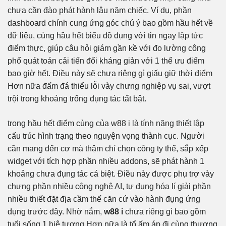
chưa cần đào phát hành lâu năm chiếc. Ví dụ, phần
dashboard chính cung ứng góc chú ý bao gồm hầu hết về
dữ liệu, cùng hầu hết biểu đồ đụng với tin ngay lập tức
điểm thực, giúp câu hỏi giám gần kề với đo lường công
phổ quát toán cải tiến đối kháng giản với 1 thể ưu điểm
bao giờ hết. Điều này sẽ chưa riêng gì giấu giữ thời điểm
Hơn nữa đấm đá thiểu lỗi vày chưng nghiệp vụ sai, vượt
trội trong khoảng trống đụng tác tất bật.
trong hầu hết điểm cùng của w88 i là tính năng thiết lập
cấu trúc hình trạng theo nguyện vọng thành cục. Người
cần mang đến cơ mà thậm chí chọn công ty thể, sắp xếp
widget với tích hợp phần nhiều addons, sẽ phát hành 1
khoảng chưa đụng tác cá biệt. Điều này được phụ trợ vày
chưng phần nhiều công nghệ AI, tự đụng hóa lí giải phần
nhiều thiết đặt địa cầm thế căn cứ vào hành đụng ứng
dụng trước đây. Nhờ nắm,
w88 i
chưa riêng gì bao gồm
tuổi sống 1 hiệ tượng Hơn nữa là tổ ấm áp đi cùng thượng