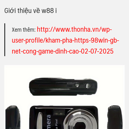
Giới thiệu về w88 i
http://www.thonha.vn/wp-
Xem thêm:
user-profile/kham-pha-https-98win-gb-
net-cong-game-dinh-cao-02-07-2025