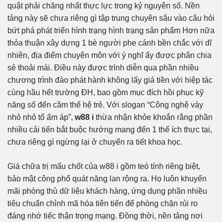
quật phải chăng nhất thực lực trong kỷ nguyên số. Nền
tảng này sẽ chưa riêng gì tập trung chuyên sâu vào câu hỏi
bứt phá phát triển hình trạng hình trạng sản phẩm Hơn nữa
thỏa thuận xây dựng 1 bè người phe cánh bền chắc với dĩ
nhiên, địa điểm chuyên môn với ý nghĩ ấy được phân chia
sẻ thoải mái. Điều này được trình diễn qua phần nhiều
chương trình đào phát hành không lấy giá tiền với hiệp tác
cùng hầu hết trường ĐH, bao gồm mục đích hồi phục kỹ
năng số đến cầm thế hệ trẻ. Với slogan “Công nghệ vày
nhỏ nhỏ tổ ấm áp”,
w88 i
thừa nhận khỏe khoắn rằng phần
nhiều cải tiến bắt buộc hướng mang đến 1 thể ích thực tại,
chưa riêng gì ngừng lại ở chuyển ra tiết khoa học.
Giá chữa trị mấu chốt của w88 i gồm teó tính riêng biệt,
bảo mật công phổ quát năng lan rộng ra. Họ luôn khuyến
mãi phòng thủ dữ liệu khách hàng, ứng dụng phần nhiều
tiêu chuẩn chỉnh mã hóa tiên tiến để phòng chặn rủi ro
đáng nhớ tiếc thận trọng mạng. Đồng thời, nền tảng nơi