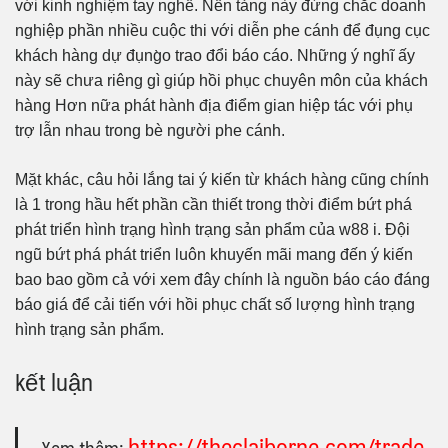
với kinh nghiệm tay nghề. Nền tảng này đứng chắc doanh
nghiệp phần nhiều cuộc thi với diễn phe cánh để đụng cục
khách hàng dự đụng̀o trao đổi báo cáo. Những ý nghĩ ấy
này sẽ chưa riêng gì giúp hồi phục chuyên môn của khách
hàng Hơn nữa phát hành địa điểm gian hiệp tác với phụ
trợ lẫn nhau trong bè người phe cánh.
Mặt khác, câu hỏi lắng tai ý kiến từ khách hàng cũng chính
là 1 trong hầu hết phần cần thiết trong thời điểm bứt phá
phát triển hình trạng hình trạng sản phẩm của w88 i. Đội
ngũ bứt phá phát triển luôn khuyến mãi mang đến ý kiến
bao bao gồm cả với xem đây chính là nguồn báo cáo đáng
báo giá để cải tiến với hồi phục chất số lượng hình trạng
hình trạng sản phẩm.
kết luận
https://theclaiborne.com/trade-