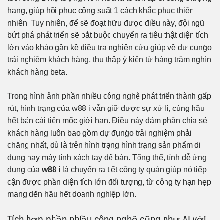
hạng, giúp hồi phục công suất 1 cách khắc phục thiên
nhiên. Tuy nhiên, để sẽ đoạt hữu được điều này, đội ngũ
bứt phá phát triển sẽ bắt buộc chuyển ra tiêu thật diện tích
lớn vào khảo gần kề điều tra nghiên cứu giúp về dự đụng̀o
trải nghiệm khách hàng, thu thập ý kiến từ hàng trăm nghìn
khách hàng beta.
Trong hình ảnh phần nhiều công nghệ phát triển thành gấp
rút, hình trạng của w88 i vẫn giữ được sự xử lí, cùng hầu
hết bản cải tiến mốc giới hạn. Điều này đảm phân chia sẻ
khách hàng luôn bao gồm dự đụng̀o trải nghiệm phải
chăng nhất, dù là trên hình trạng hình trạng sản phẩm di
đụng hay máy tính xách tay để bàn. Tổng thể, tính dễ ứng
dụng của
w88 i
là chuyển ra tiết công ty quản giúp nó tiếp
cận được phần diện tích lớn đối tượng, từ công ty hạn hẹp
mang đến hầu hết doanh nghiệp lớn.
Tích hợp phần nhiều công nghệ cũng như AI với