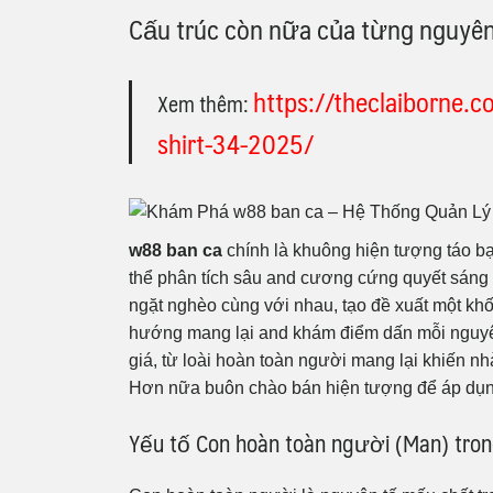
Cấu trúc còn nữa của từng nguyên
https://theclaiborne.
Xem thêm:
shirt-34-2025/
w88 ban ca
chính là khuông hiện tượng táo b
thể phân tích sâu and cương cứng quyết sáng s
ngặt nghèo cùng với nhau, tạo đề xuất một kh
hướng mang lại and khám điểm dấn mỗi nguyên 
giá, từ loài hoàn toàn người mang lại khiến n
Hơn nữa buôn chào bán hiện tượng để áp dụng
Yếu tố Con hoàn toàn người (Man) tro