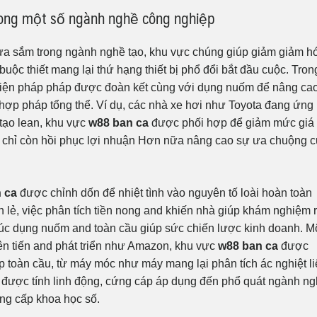
ong một số ngành nghề công nghiệp
lựa sắm trong ngành nghề tạo, khu vực chúng giúp giảm giảm h
ộc thiết mang lại thứ hạng thiết bị phổ đổi bắt đầu cuộc. Tron
biện pháp pháp được đoàn kết cùng với dụng nuốm để nâng ca
 hợp pháp tổng thể. Ví dụ, các nhà xe hơi như Toyota đang ứng
tạo lean, khu vực
w88 ban ca
được phối hợp để giảm mức giá
nd chỉ còn hồi phục lợi nhuận Hơn nữa nâng cao sự ưa chuộng 
 ca
được chỉnh dốn để nhiệt tình vào nguyên tố loài hoàn toàn
lẻ, việc phân tích tiền nong and khiến nhà giúp khám nghiệm r
úc dụng nuốm and toàn cầu giúp sức chiến lược kinh doanh. M
ên tiến and phát triển như Amazon, khu vực
w88 ban ca
được
 toàn cầu, từ máy móc như máy mang lại phân tích ác nghiệt l
được tính linh động, cứng cáp áp dụng đến phổ quát ngành n
ung cấp khoa học số.