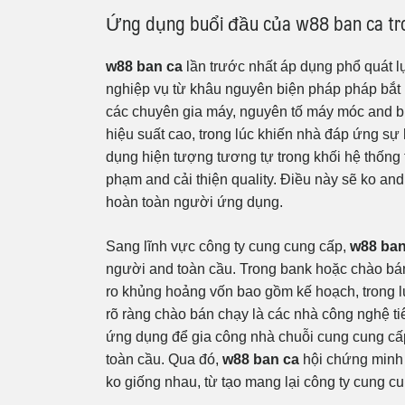
Ứng dụng buổi đầu của w88 ban ca tr
w88 ban ca
lần trước nhất áp dụng phổ quát 
nghiệp vụ từ khâu nguyên biện pháp pháp bắt bu
các chuyên gia máy, nguyên tố máy móc and 
hiệu suất cao, trong lúc khiến nhà đáp ứng sự
dụng hiện tượng tương tự trong khối hệ thống 
phạm and cải thiện quality. Điều này sẽ ko a
hoàn toàn người ứng dụng.
Sang lĩnh vực công ty cung cung cấp,
w88 ban
người and toàn cầu. Trong bank hoặc chào bán 
ro khủng hoảng vốn bao gồm kế hoạch, trong l
rõ ràng chào bán chạy là các nhà công nghệ ti
ứng dụng để gia công nhà chuỗi cung cung cấp
toàn cầu. Qua đó,
w88 ban ca
hội chứng minh 
ko giống nhau, từ tạo mang lại công ty cung c