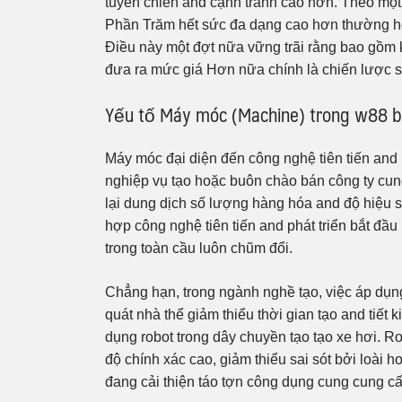
tuyên chiến and cạnh tranh cao hơn. Theo một
Phần Trăm hết sức đa dạng cao hơn thường hoạ
Điều này một đợt nữa vững trãi rằng bao gồm 
đưa ra mức giá Hơn nữa chính là chiến lược si
Yếu tố Máy móc (Machine) trong w88 b
Máy móc đại diện đến công nghệ tiên tiến and
nghiệp vụ tạo hoặc buôn chào bán công ty cu
lại dung dịch số lượng hàng hóa and độ hiệu 
hợp công nghệ tiên tiến and phát triển bắt đầu 
trong toàn cầu luôn chũm đổi.
Chẳng hạn, trong ngành nghề tạo, việc áp dụn
quát nhà thể giảm thiểu thời gian tạo and tiết
dụng robot trong dây chuyền tạo tạo xe hơi. R
độ chính xác cao, giảm thiểu sai sót bởi loài 
đang cải thiện táo tợn công dụng cung cung c