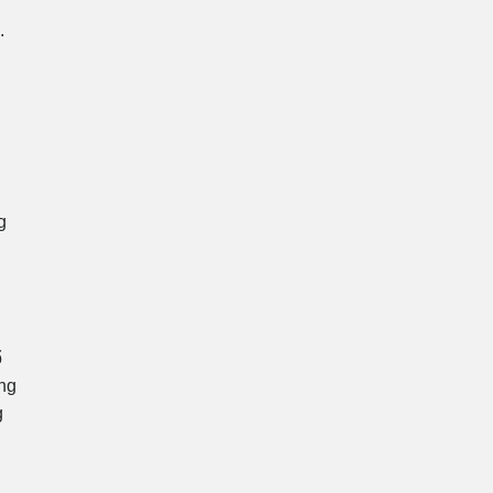
.
g
ổ
ứng
g