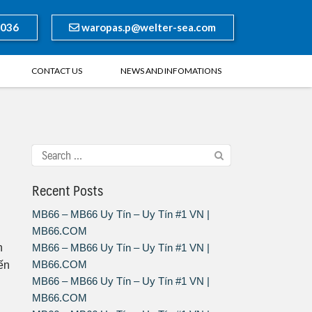
8036
waropas.p@welter-sea.com
CONTACT US
NEWS AND INFOMATIONS
Recent Posts
MB66 – MB66 Uy Tín – Uy Tín #1 VN |
MB66.COM
n
MB66 – MB66 Uy Tín – Uy Tín #1 VN |
MB66.COM
ến
MB66 – MB66 Uy Tín – Uy Tín #1 VN |
MB66.COM