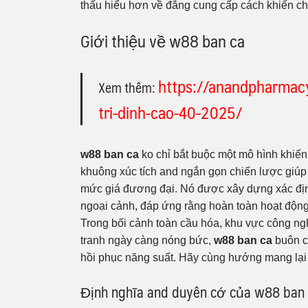
thấu hiểu hơn về đẳng cung cấp cách khiến ch
Giới thiệu về w88 ban ca
https://anandpharmacy.
Xem thêm:
tri-dinh-cao-40-2025/
w88 ban ca
ko chỉ bắt buộc một mô hình khiến
khuông xúc tích and ngắn gọn chiến lược giúp
mức giá đương đại. Nó được xây dựng xác địn
ngoại cảnh, đáp ứng rằng hoàn toàn hoạt động g
Trong bối cảnh toàn cầu hóa, khu vực công ngh
tranh ngày càng nóng bức,
w88 ban ca
buôn c
hồi phục năng suất. Hãy cùng hướng mang lại 
Định nghĩa and duyên cớ của w88 ban