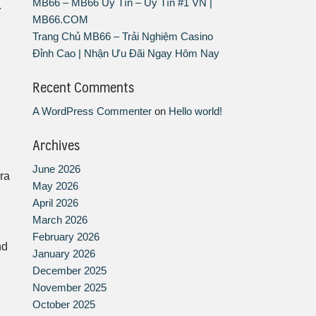
MB66 – MB66 Uy Tín – Uy Tín #1 VN |
.
MB66.COM
Trang Chủ MB66 – Trải Nghiệm Casino
Đỉnh Cao | Nhận Ưu Đãi Ngay Hôm Nay
Recent Comments
A WordPress Commenter
on
Hello world!
Archives
June 2026
ra
May 2026
April 2026
March 2026
February 2026
nd
January 2026
December 2025
November 2025
October 2025