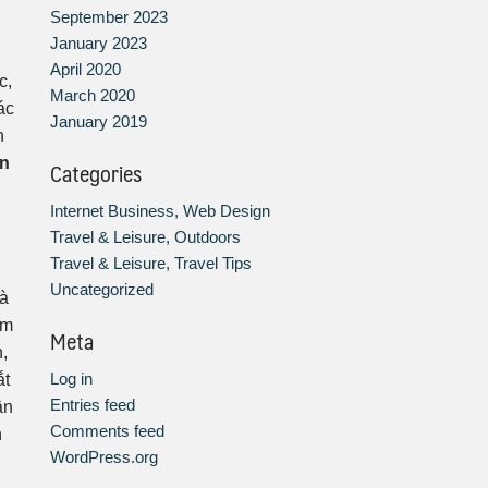
September 2023
January 2023
April 2020
c,
March 2020
ác
January 2019
n
n
Categories
Internet Business, Web Design
Travel & Leisure, Outdoors
Travel & Leisure, Travel Tips
Uncategorized
hà
ảm
Meta
,
Log in
ắt
Entries feed
ân
Comments feed
n
WordPress.org