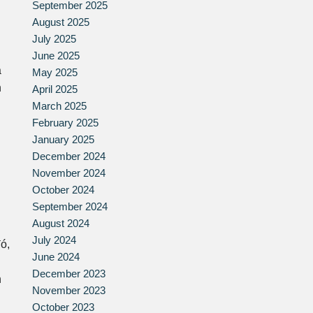
September 2025
August 2025
July 2025
June 2025
a
May 2025
h
April 2025
March 2025
February 2025
January 2025
December 2024
November 2024
g
October 2024
September 2024
August 2024
July 2024
ó,
June 2024
December 2023
h
November 2023
October 2023