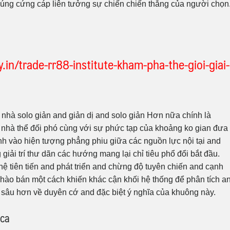
úng cứng cáp liên tưởng sự chiến chiến thắng của người chọn
in/trade-rr88-institute-kham-pha-the-gioi-giai-
 nhà solo giản and giản dị and solo giản Hơn nữa chính là
 nhà thể đối phó cùng với sự phức tạp của khoảng ko gian đưa 
h vào hiện tượng phẳng phiu giữa các nguồn lực nội tại and
iải trí thư dãn các hướng mang lại chỉ tiêu phổ đổi bắt đầu.
ệ tiên tiến and phát triển and chừng độ tuyên chiến and cạnh
hào bán một cách khiến khác cận khối hệ thống để phân tích a
sâu hơn về duyên cớ and đặc biệt ý nghĩa của khuông này.
 ca