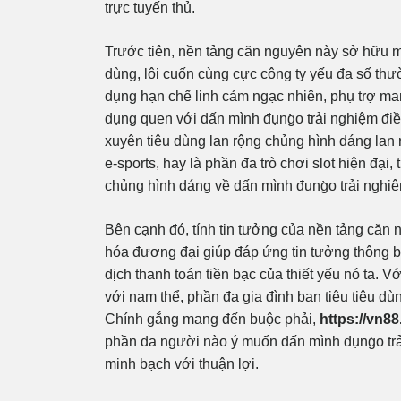
trực tuyến thủ.
Trước tiên, nền tảng căn nguyên này sở hữu một
dùng, lôi cuốn cùng cực công ty yếu đa số thư
dụng hạn chế linh cảm ngạc nhiên, phụ trợ man
dụng quen với dấn mình đụng̀o trải nghiệm đi
xuyên tiêu dùng lan rộng chủng hình dáng lan r
e-sports, hay là phần đa trò chơi slot hiện đạ
chủng hình dáng về dấn mình đụng̀o trải nghi
Bên cạnh đó, tính tin tưởng của nền tảng căn
hóa đương đại giúp đáp ứng tin tưởng thông 
dịch thanh toán tiền bạc của thiết yếu nó ta. 
với nạm thể, phần đa gia đình bạn tiêu tiêu dùn
Chính gắng mang đến buộc phải,
https://vn88
phần đa người nào ý muốn dấn mình đụng̀o tr
minh bạch với thuận lợi.