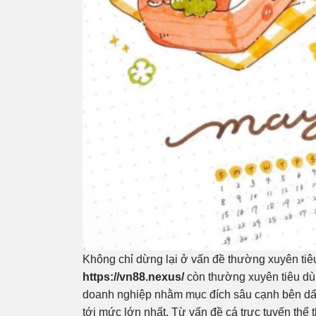
Không chỉ dừng lại ở vấn đề thường xuyên tiêu
https://vn88.nexus/
còn thường xuyên tiêu dù
doanh nghiệp nhằm mục đích sâu cạnh bên dấn 
tới mức lớn nhất. Từ vấn đề cá trực tuyến thể t