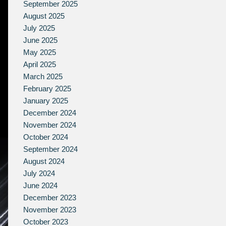
September 2025
August 2025
July 2025
June 2025
May 2025
April 2025
March 2025
February 2025
January 2025
December 2024
November 2024
October 2024
September 2024
August 2024
July 2024
June 2024
December 2023
November 2023
October 2023