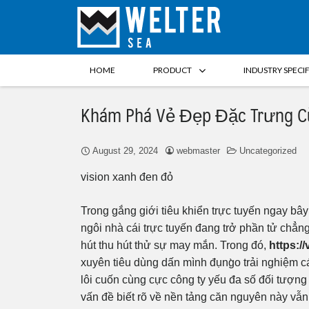
HOME
PRODUCT
INDUSTRY SPECI
Khám Phá Vẻ Đẹp Đặc Trưng Cù
August 29, 2024
webmaster
Uncategorized
vision xanh đen đỏ
Trong gắng giới tiêu khiển trực tuyến ngay bây
ngôi nhà cái trực tuyến đang trở phần tử chẳng
hút thu hút thử sự may mắn. Trong đó,
https:/
xuyên tiêu dùng dấn mình đụng̀o trải nghiệm c
lôi cuốn cùng cực công ty yếu đa số đối tượng 
vấn đề biết rõ về nền tảng căn nguyên này vẫn