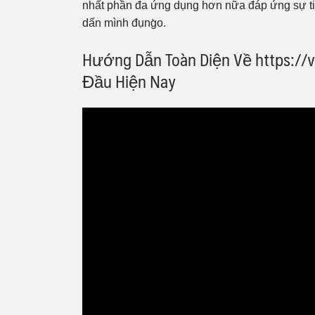
nhất phần đa ứng dụng hơn nữa đáp ứng sự tin 
dấn mình đụng̀o.
Hướng Dẫn Toàn Diện Về https://
Đầu Hiện Nay