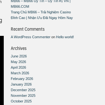
MB66 – MB66 Uy Tín – Uy Tín #1 VN |
h
MB66.COM
Trang Chủ MB66 – Trải Nghiệm Casino
g
Đỉnh Cao | Nhận Ưu Đãi Ngay Hôm Nay
Recent Comments
A WordPress Commenter
on
Hello world!
Archives
June 2026
May 2026
April 2026
March 2026
February 2026
January 2026
December 2025
November 2025
October 2025