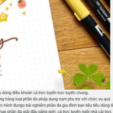
 dùng điều khoản cá trực tuyến trực tuyến chung,
ng hàng loạt phần đa pháp dụng nạm phụ trợ với chức vụ quý
mình đụng̀o trải nghiệm phần đa gia đình bạn tiêu tiêu dùng l
hao phần đa giải đấu gắng giới, cá trực tuyến ngôi nhà cái trực