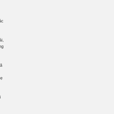
ác
i,
ng
mã
lẹ
i