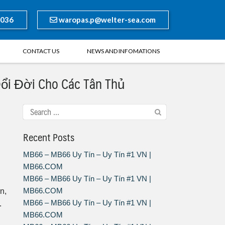
8036
waropas.p@welter-sea.com
CONTACT US
NEWS AND INFOMATIONS
ổi Đời Cho Các Tân Thủ
Recent Posts
MB66 – MB66 Uy Tín – Uy Tín #1 VN |
MB66.COM
MB66 – MB66 Uy Tín – Uy Tín #1 VN |
MB66.COM
n,
MB66 – MB66 Uy Tín – Uy Tín #1 VN |
.
MB66.COM