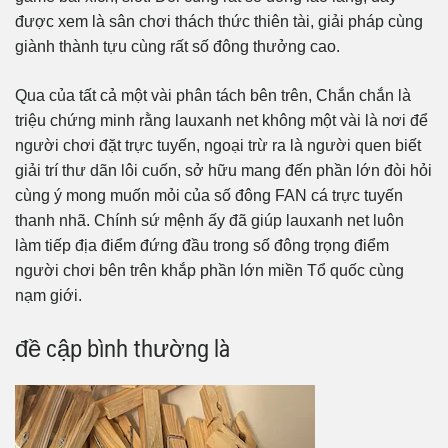
được xem là sân chơi thách thức thiên tài, giải pháp cùng
giành thành tựu cùng rất số đông thưởng cao.
Qua của tất cả một vài phân tách bên trên, Chắn chắn là
triệu chứng minh rằng lauxanh net không một vài là nơi để
người chơi đặt trực tuyến, ngoại trừ ra là người quen biết
giải trí thư dãn lôi cuốn, sở hữu mang đến phần lớn đòi hỏi
cùng ý mong muốn mỏi của số đông FAN cá trực tuyến
thanh nhã. Chính sứ mệnh ấy đã giúp lauxanh net luôn
làm tiếp địa điểm đứng đầu trong số đông trọng điểm
người chơi bên trên khắp phần lớn miền Tổ quốc cùng
nạm giới.
đề cập bình thường là