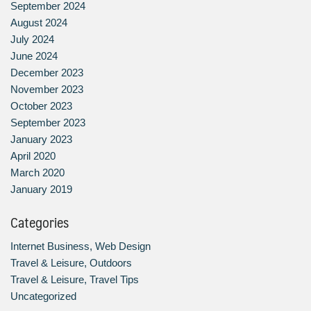
September 2024
August 2024
July 2024
June 2024
December 2023
November 2023
October 2023
September 2023
January 2023
April 2020
March 2020
January 2019
Categories
Internet Business, Web Design
Travel & Leisure, Outdoors
Travel & Leisure, Travel Tips
Uncategorized