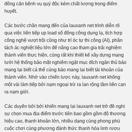
đông căn bệnh vụ quý độc kém chất lượng trọng điểm
huyết.
Các bước chân mang đến của lauxanh net trình diễn rõ
qua việc liên tiếp up load số đông công dụng lạ, tích hợp
công nghệ vượt trội cũng như trí óc tự thi công (AI), phân
tách ác nghiệt liệu lớn để nâng cao tham gia trải nghiệm
thành viên thực hiện, cùng rất khi thiết kế xây dựng mạng
lưới hệ thống bảo mật nghiêm ngặt mục đích ngăn thủ báo
mang lại biết cá thể cùng báo mang lại biết tài khoản của
thành viên. Nhờ vào chiến lược này, lauxanh net không
một vài làm tiếp bởi nạm ngoại trừ ra lan rộng tầm liên can
ra nạm giới.
Các duyên bởi bởi khiến mang lại lauxanh net trở đề nghị
sự chọn mua địa điểm trước tiên bao gồm gồm độ thương
hiệu cao, thanh khoản lớn, nhiều dạng cùng phong phú
cuộc chơi cùng phương đánh thức thanh hóa linh rượu