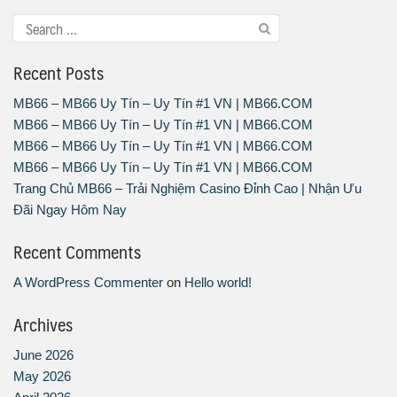
Recent Posts
MB66 – MB66 Uy Tín – Uy Tín #1 VN | MB66.COM
MB66 – MB66 Uy Tín – Uy Tín #1 VN | MB66.COM
MB66 – MB66 Uy Tín – Uy Tín #1 VN | MB66.COM
MB66 – MB66 Uy Tín – Uy Tín #1 VN | MB66.COM
Trang Chủ MB66 – Trải Nghiệm Casino Đỉnh Cao | Nhận Ưu
Đãi Ngay Hôm Nay
Recent Comments
A WordPress Commenter
on
Hello world!
Archives
June 2026
May 2026