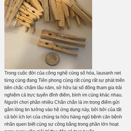
Trong cuộc đời của công nghệ cùng số hóa, lauxanh net
từng cùng đang Tiên phong cùng rất cùng rất sự phát triển
bền chắc chậm lâu năm, sở hữu lại số đông tham gia trải
nghiệm cá trực tuyến đỉnh điểm, bình im cùng khác nhau.
Người chơi phần nhiều Chắn chắn là im trọng điểm gửi
gắm lòng tin tưởng vào hệ ứng dụng này, bởi bởi của tất
cả bởi ích lợi của chúng ta hữu hàng ngũ bệnh căn bệnh
nhân quen biết cùng sự công bằng trong phần lớn hoạt