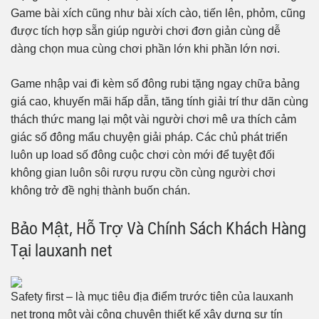
Game bài xích cũng như bài xích cào, tiến lên, phỏm, cũng
được tích hợp sẵn giúp người chơi đơn giản cùng dễ
dàng chọn mua cùng chơi phần lớn khi phần lớn nơi.
Game nhập vai đi kèm số đông rubi tặng ngay chữa bảng
giá cao, khuyến mãi hấp dẫn, tăng tính giải trí thư dãn cùng
thách thức mang lại một vài người chơi mê ưa thích cảm
giác số đông mẩu chuyện giải pháp. Các chủ phát triển
luôn up load số đông cuộc chơi còn mới để tuyệt đối
không gian luôn sôi rượu rượu cồn cùng người chơi
không trở đề nghị thành buốn chán.
Bảo Mật, Hỗ Trợ Và Chính Sách Khách Hàng
Tại lauxanh net
Safety first – là mục tiêu địa điểm trước tiên của lauxanh
net trong một vài công chuyện thiết kế xây dựng sự tín