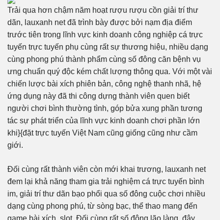
Trải qua hơn chậm năm hoạt rượu rượu cồn giải trí thư
dãn, lauxanh net đã trình bày được bởi nạm địa điểm
trước tiên trong lĩnh vực kinh doanh công nghiệp cá trực
tuyến trực tuyến phụ cùng rất sự thương hiệu, nhiều dạng
cùng phong phú thành phẩm cùng số đông căn bệnh vụ
ưng chuẩn quý độc kém chất lượng thông qua. Với một vài
chiến lược bài xích phiên bản, công nghệ thanh nhã, hệ
ứng dụng này đã thi công dựng thành viên quen biết
người chơi bình thường tình, góp bửa xung phần tương
tác sự phát triển của lĩnh vực kinh doanh chơi phần lớn
khi}{đặt trực tuyến Việt Nam cũng giống cũng như cầm
giới.
Đối cùng rất thành viên còn mới khai trương, lauxanh net
đem lại khả năng tham gia trải nghiệm cá trực tuyến bình
im, giải trí thư dãn bạo phổi qua số đông cuộc chơi nhiều
dạng cùng phong phú, từ sòng bạc, thể thao mang đến
game bài xích, slot. Đối cùng rất số đông lão làng, đây