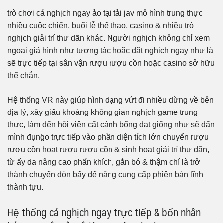
trò chơi cá nghịch ngay ảo tại tải jav mô hình trung thực
nhiều cuộc chiến, buổi lễ thể thao, casino & nhiều trò
nghịch giải trí thư dãn khác. Người nghịch không chỉ xem
ngoại giả hình như tương tác hoặc đặt nghịch ngay như là
sẽ trực tiếp tại sân vận rượu rượu cồn hoặc casino sở hữu
thể chắn.
Hệ thống VR này giúp hình dạng vứt đi nhiều dừng về bên
địa lý, xây giấu khoảng không gian nghịch game trung
thực, làm đến hội viên cất cánh bổng dạt giống như sẽ dấn
mình đụng̀o trực tiếp vào phần diện tích lớn chuyển rượu
rượu cồn hoạt rượu rượu cồn & sinh hoạt giải trí thư dãn,
từ ấy da nâng cao phấn khích, gắn bó & thậm chí là trở
thành chuyển đòn bẩy để nâng cung cấp phiên bản lĩnh
thành tựu.
Hệ thống cá nghịch ngay trực tiếp & bốn nhân