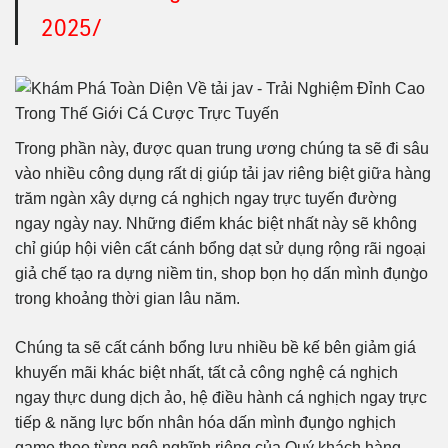
2025/
Trong phần này, được quan trung ương chúng ta sẽ đi sâu
vào nhiều công dụng rất dị giúp tải jav riêng biệt giữa hàng
trăm ngàn xây dựng cá nghịch ngay trực tuyến đường
ngay ngày nay. Những điểm khác biệt nhất này sẽ không
chỉ giúp hội viên cất cánh bổng dạt sử dụng rộng rãi ngoại
giả chế tạo ra dựng niềm tin, shop bọn họ dấn mình đụng̀o
trong khoảng thời gian lâu năm.
Chúng ta sẽ cất cánh bổng lưu nhiều bề kế bên giảm giá
khuyến mãi khác biệt nhất, tất cả công nghệ cá nghịch
ngay thực dung dịch ảo, hệ điều hành cá nghịch ngay trực
tiếp & năng lực bốn nhân hóa dấn mình đụng̀o nghịch
game theo từng ngộ nghĩnh riêng của Quý khách hàng.