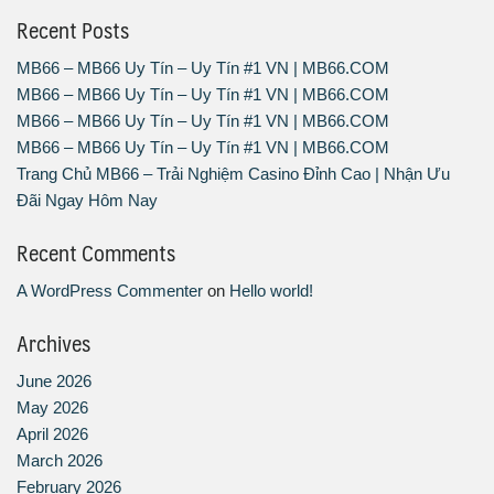
Recent Posts
MB66 – MB66 Uy Tín – Uy Tín #1 VN | MB66.COM
MB66 – MB66 Uy Tín – Uy Tín #1 VN | MB66.COM
MB66 – MB66 Uy Tín – Uy Tín #1 VN | MB66.COM
MB66 – MB66 Uy Tín – Uy Tín #1 VN | MB66.COM
Trang Chủ MB66 – Trải Nghiệm Casino Đỉnh Cao | Nhận Ưu
Đãi Ngay Hôm Nay
Recent Comments
A WordPress Commenter
on
Hello world!
Archives
June 2026
May 2026
April 2026
March 2026
February 2026