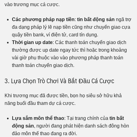
vào trương mục cá cược.
Các phương pháp nạp tiền
:
tin bất động sản
ngã trợ
đa dạng pháp lý lẽ nạp tiền cũng như chuyển giao cựa
quậy tiền bank, ví điện tử, card tín dụng.
Thời gian up date
: Các thanh toán chuyển giao dịch
thường được up date ngay tức thì hoặc trong khoảng
vài giờ phụ thuộc vào vào phương pháp thanh toán
thanh toán chuyển giao dịch.
3. Lựa Chọn Trò Chơi Và Bắt Đầu Cá Cược
Khi trương mục đã được tiền, bọn họ siêu sở hữu khả
năng buổi đầu tham dự cá cược.
Lựa sắm môn thể thao
: Tại trang chính của
tin bất
động sản
, người đang phát hiện danh sách đông hòn
đảo môn thể thao đang ra đời.