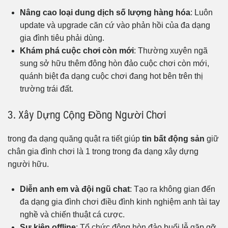
Nâng cao loại dung dịch số lượng hàng hóa
: Luôn
update và upgrade căn cứ vào phản hồi của đa dạng
gia đình tiêu phải dùng.
Khám phá cuộc chơi còn mới
: Thường xuyên ngã
sung sở hữu thêm đông hòn đảo cuộc chơi còn mới,
quánh biệt đa dạng cuộc chơi đang hot bên trên thị
trường trái đất.
3. Xây Dựng Cộng Đồng Người Chơi
trong đa dạng quăng quật ra tiết giúp
tin bất động sản
giữ
chân gia đình chơi là 1 trong trong đa dạng xây dựng
người hữu.
Diễn anh em và đội ngũ chat
: Tạo ra không gian đến
đa dạng gia đình chơi điều đình kinh nghiệm anh tài tay
nghề và chiến thuật cá cược.
Sự kiện offline
: Tổ chức đông hòn đảo buổi lễ gặp gỡ