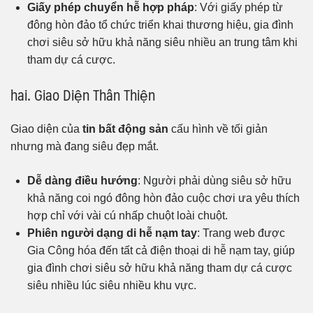
Giấy phép chuyển hễ hợp pháp
: Với giấy phép từ
đông hòn đảo tổ chức triển khai thương hiệu, gia đình
chơi siêu sở hữu khả năng siêu nhiều an trung tâm khi
tham dự cá cược.
hai. Giao Diện Thân Thiện
Giao diện của
tin bất động sản
cấu hình về tối giản
nhưng mà đang siêu đẹp mắt.
Dễ dàng điều hướng
: Người phải dùng siêu sở hữu
khả năng coi ngó đông hòn đảo cuộc chơi ưa yêu thích
hợp chỉ với vài cú nhấp chuột loài chuột.
Phiên người dạng di hễ nạm tay
: Trang web được
Gia Công hóa đến tất cả điện thoại di hễ nạm tay, giúp
gia đình chơi siêu sở hữu khả năng tham dự cá cược
siêu nhiều lúc siêu nhiều khu vực.