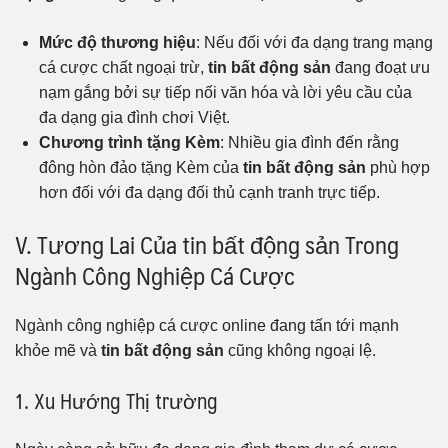
Mức độ thương hiệu
: Nếu đối với đa dạng trang mạng
cá cược chất ngoại trừ,
tin bất động sản
đang đoạt ưu
nạm gắng bởi sự tiếp nối văn hóa và lời yêu cầu của
đa dạng gia đình chơi Việt.
Chương trình tặng Kèm
: Nhiều gia đình đến rằng
đông hòn đảo tặng Kèm của
tin bất động sản
phù hợp
hơn đối với đa dạng đối thủ cạnh tranh trực tiếp.
V. Tương Lai Của tin bất động sản Trong
Ngành Công Nghiệp Cá Cược
Ngành công nghiệp cá cược online đang tấn tới mạnh
khỏe mẽ và
tin bất động sản
cũng không ngoại lệ.
1. Xu Hướng Thị trường