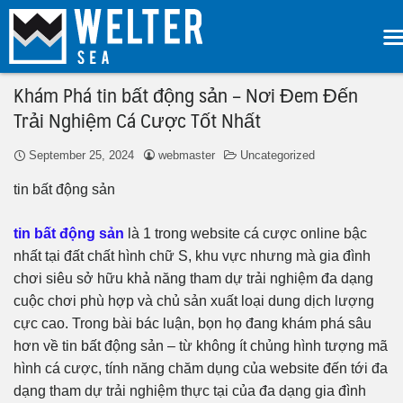
Khám Phá tin bất động sản – Nơi Đem Đến
Trải Nghiệm Cá Cược Tốt Nhất
September 25, 2024
webmaster
Uncategorized
tin bất động sản
tin bất động sản
là 1 trong website cá cược online bậc
nhất tại đất chất hình chữ S, khu vực nhưng mà gia đình
chơi siêu sở hữu khả năng tham dự trải nghiệm đa dạng
cuộc chơi phù hợp và chủ sản xuất loại dung dịch lượng
cực cao. Trong bài bác luận, bọn họ đang khám phá sâu
hơn về tin bất động sản – từ không ít chủng hình tượng mã
hình cá cược, tính năng chăm dụng của website đến tới đa
dạng tham dự trải nghiệm thực tại của đa dạng gia đình