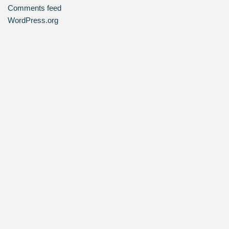
Comments feed
WordPress.org