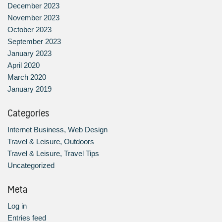
December 2023
November 2023
October 2023
September 2023
January 2023
April 2020
March 2020
January 2019
Categories
Internet Business, Web Design
Travel & Leisure, Outdoors
Travel & Leisure, Travel Tips
Uncategorized
Meta
Log in
Entries feed